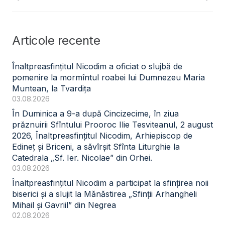
Articole recente
Înaltpreasfințitul Nicodim a oficiat o slujbă de
pomenire la mormîntul roabei lui Dumnezeu Maria
Muntean, la Tvardița
03.08.2026
În Duminica a 9-a după Cincizecime, în ziua
prăznuirii Sfîntului Prooroc Ilie Tesviteanul, 2 august
2026, Înaltpreasfințitul Nicodim, Arhiepiscop de
Edineț și Briceni, a săvîrșit Sfînta Liturghie la
Catedrala „Sf. Ier. Nicolae” din Orhei.
03.08.2026
Înaltpreasfințitul Nicodim a participat la sfințirea noii
biserici și a slujit la Mănăstirea „Sfinții Arhangheli
Mihail și Gavriil” din Negrea
02.08.2026