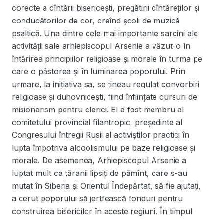
corecte a cîntării bisericeşti, pregătirii cîntăreților şi
conducătorilor de cor, creînd școli de muzică
psaltică. Una dintre cele mai importante sarcini ale
activității sale arhiepiscopul Arsenie a văzut-o în
întărirea principiilor religioase și morale în turma pe
care o păstorea și în luminarea poporului. Prin
urmare, la inițiativa sa, se țineau regulat convorbiri
religioase și duhovnicești, fiind înființate cursuri de
misionarism pentru clerici. El a fost membru al
comitetului provincial filantropic, președinte al
Congresului întregii Rusii al activiștilor practici în
lupta împotriva alcoolismului pe baze religioase și
morale. De asemenea, Arhiepiscopul Arsenie a
luptat mult ca țăranii lipsiți de pămînt, care s-au
mutat în Siberia și Orientul Îndepărtat, să fie ajutați,
a cerut poporului să jertfească fonduri pentru
construirea bisericilor în aceste regiuni. În timpul