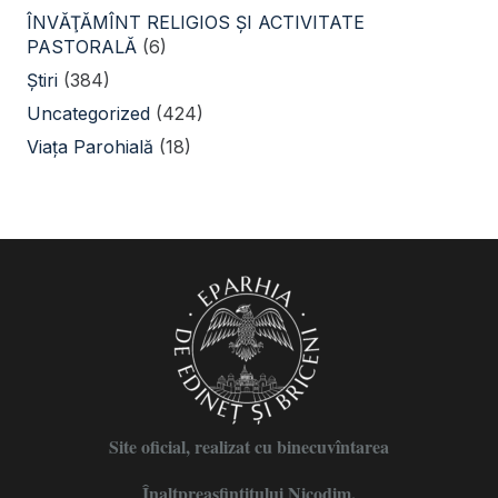
ÎNVĂŢĂMÎNT RELIGIOS ŞI ACTIVITATE
PASTORALĂ
(6)
Știri
(384)
Uncategorized
(424)
Viața Parohială
(18)
Site oficial, realizat cu binecuvîntarea
Înaltpreasfințitului Nicodim,