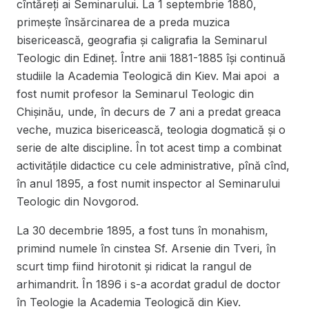
cîntăreți ai Seminarului. La 1 septembrie 1880,
primește însărcinarea de a preda muzica
bisericească, geografia și caligrafia la Seminarul
Teologic din Edineț. Între anii 1881-1885 își continuă
studiile la Academia Teologică din Kiev. Mai apoi a
fost numit profesor la Seminarul Teologic din
Chișinău, unde, în decurs de 7 ani a predat greaca
veche, muzica bisericească, teologia dogmatică și o
serie de alte discipline. În tot acest timp a combinat
activitățile didactice cu cele administrative, pînă cînd,
în anul 1895, a fost numit inspector al Seminarului
Teologic din Novgorod.
La 30 decembrie 1895, a fost tuns în monahism,
primind numele în cinstea Sf. Arsenie din Tveri, în
scurt timp fiind hirotonit și ridicat la rangul de
arhimandrit. În 1896 i s-a acordat gradul de doctor
în Teologie la Academia Teologică din Kiev.