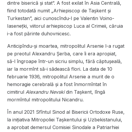
dintre biserică și stat”. A fost exilat în Asia Centrală,
fiind totodată numit „Arhiepiscop de Tașkent și
Turkestan”, aici cunoscîndu-l pe Valentin Voino-
Iasenețki, viitorul arhiepiscop Luca al Crimeii, căruia
i-a fost părinte duhovnicesc.
Anticipîndu-și moartea, mitropolitul Arsenie l-a rugat
pe preotul Alexandru Șerba, care îi era apropiat,
să-l îngroape într-un sicriu simplu, fără căptușeală,
iar la mormînt să-i sădească flori. La data de 10
februarie 1936, mitropolitul Arsenie a murit de o
hemoragie cerebrală și a fost înmormîntat în
cimitirul
Alexandru Nevski
din Tașkent, lîngă
mormîntul mitropolitului Nicandru.
În anul 2021 Sfîntul Sinod al Bisericii Ortodoxe Ruse,
la inițiativa Mitropoliei Tașkentului și Uzbekistanului,
a aprobat demersul Comisiei Sinodale a Patriarhiei