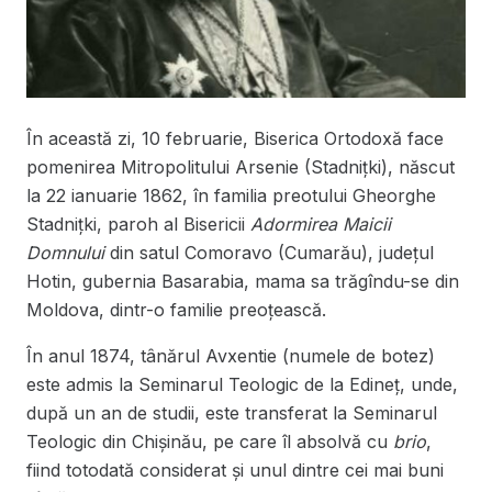
În această zi, 10 februarie, Biserica Ortodoxă face
pomenirea Mitropolitului Arsenie (Stadnițki), născut
la 22 ianuarie 1862, în familia preotului Gheorghe
Stadnițki, paroh al Bisericii
Adormirea Maicii
Domnului
din satul Comoravo (Cumarău), județul
Hotin, gubernia Basarabia, mama sa trăgîndu-se din
Moldova, dintr-o familie preoțească.
În anul 1874, tânărul Avxentie (numele de botez)
este admis la Seminarul Teologic de la Edineț, unde,
după un an de studii, este transferat la Seminarul
Teologic din Chișinău, pe care îl absolvă cu
brio
,
fiind totodată considerat și unul dintre cei mai buni