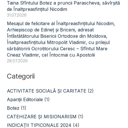
Taina Sfîntului Botez a pruncii Parascheva, săvîrșită
de Înaltpreasfințitul Nicodim
31.07.2026
Mesajul de felicitare al Înaltpreasfințitului Nicodim,
Arhiepiscop de Edineț și Briceni, adresat
Întîistătătorului Bisericii Ortodoxe din Moldova,
Înaltpreasfințitului Mitropolit Vladimir, cu prilejul
sărbătoririi Ocrotitorului Ceresc – Sfîntul Mare
Cneaz Vladimir, cel Întocmai cu Apostolii
28.07.2026
Categorii
ACTIVITATE SOCIALĂ ŞI CARITATE
(2)
Apariții Editoriale
(1)
Botez
(1)
CATEHIZARE ŞI MISIONARISM
(1)
INDICAȚII TIPICONALE 2024
(4)