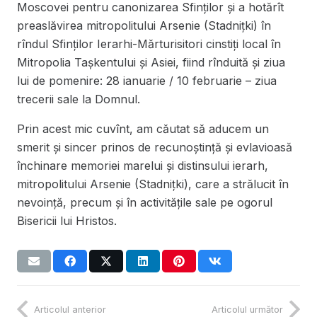
Moscovei pentru canonizarea Sfinților și a hotărît
preaslăvirea mitropolitului Arsenie (Stadnițki) în
rîndul Sfinților Ierarhi-Mărturisitori cinstiți local în
Mitropolia Tașkentului și Asiei, fiind rînduită și ziua
lui de pomenire: 28 ianuarie / 10 februarie – ziua
trecerii sale la Domnul.
Prin acest mic cuvînt, am căutat să aducem un
smerit și sincer prinos de recunoștință și evlavioasă
închinare memoriei marelui și distinsului ierarh,
mitropolitului Arsenie (Stadnițki), care a strălucit în
nevoință, precum și în activitățile sale pe ogorul
Bisericii lui Hristos.
Articolul anterior
Articolul următor