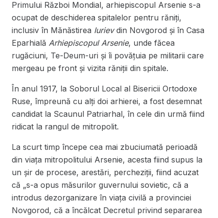
Primului Război Mondial, arhiepiscopul Arsenie s-a
ocupat de deschiderea spitalelor pentru răniți,
inclusiv în Mănăstirea
Iuriev
din Novgorod și în Casa
Eparhială
Arhiepiscopul Arsenie
, unde făcea
rugăciuni, Te-Deum-uri și îi povățuia pe militarii care
mergeau pe front și vizita răniții din spitale.
În anul 1917, la Soborul Local al Bisericii Ortodoxe
Ruse, împreună cu alți doi arhierei, a fost desemnat
candidat la Scaunul Patriarhal, în cele din urmă fiind
ridicat la rangul de mitropolit.
La scurt timp începe cea mai zbuciumată perioadă
din viața mitropolitului Arsenie, acesta fiind supus la
un șir de procese, arestări, percheziții, fiind acuzat
că „s-a opus măsurilor guvernului sovietic, că a
introdus dezorganizare în viața civilă a provinciei
Novgorod, că a încălcat Decretul privind separarea