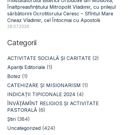
Întîistătătorului Bisericii Ortodoxe din Moldova,
Înaltpreasfințitului Mitropolit Vladimir, cu prilejul
sărbătoririi Ocrotitorului Ceresc – Sfîntul Mare
Cneaz Vladimir, cel Întocmai cu Apostolii
28.07.2026
Categorii
ACTIVITATE SOCIALĂ ŞI CARITATE
(2)
Apariții Editoriale
(1)
Botez
(1)
CATEHIZARE ŞI MISIONARISM
(1)
INDICAȚII TIPICONALE 2024
(4)
ÎNVĂŢĂMÎNT RELIGIOS ŞI ACTIVITATE
PASTORALĂ
(6)
Știri
(384)
Uncategorized
(424)