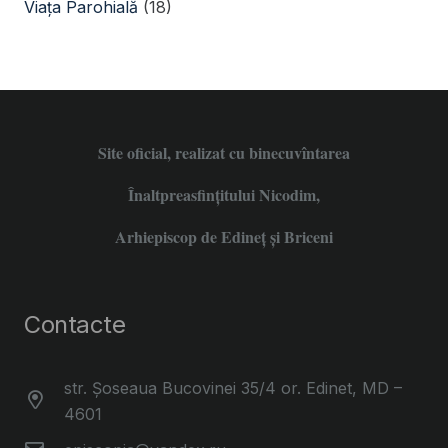
Viața Parohială
(18)
Site oficial, realizat cu binecuvîntarea
Înaltpreasfințitului Nicodim,
Arhiepiscop de Edineţ şi Briceni
Contacte
str. Șoseaua Bucovinei 35/4 or. Edinet, MD –
4601