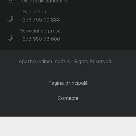
episcopia@yandex.ru
Secretariat:
+373 790 00 888
Serviciul de presă:
+373 680 78 600
eparhia-edinet.md© All Rights Reserved
Pagina principală
Contacte