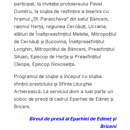
participat, la invitaţia protoiereului Pavel
Dumitru, la slujba de resfinţire a bisericii cu
hramul „Sf. Parascheva” din satul Bănceni,
raionul Herţa, regiunea Cernăuţi, Ucraina,
alături de Înaltpreasfinţitul Meletie, Mitropolitul
de Cernăuţi şi Bucovina, Înaltpreasfințitul
Longhin, Mitropolitul de Bănceni, Preasfințitul
Siluan, Episcop de Herța și Preasfințitul
Cleopa, Episcop Novoselița.
Programul de slujbe a început cu slujba
sfințirii prestolului și Sfînta Liturghie
Arhierească. La serviciul divin a luat parte un
sobor de preoţi di cadrul Eparhiei de Edineț și
Briceni.
Biroul de presă al Eparhiei de Edineţ şi
Briceni