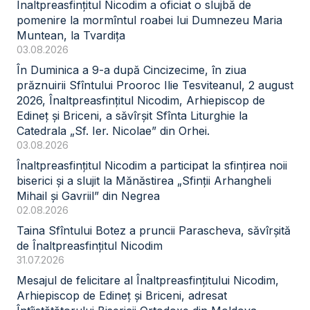
Înaltpreasfințitul Nicodim a oficiat o slujbă de
pomenire la mormîntul roabei lui Dumnezeu Maria
Muntean, la Tvardița
03.08.2026
În Duminica a 9-a după Cincizecime, în ziua
prăznuirii Sfîntului Prooroc Ilie Tesviteanul, 2 august
2026, Înaltpreasfințitul Nicodim, Arhiepiscop de
Edineț și Briceni, a săvîrșit Sfînta Liturghie la
Catedrala „Sf. Ier. Nicolae” din Orhei.
03.08.2026
Înaltpreasfințitul Nicodim a participat la sfințirea noii
biserici și a slujit la Mănăstirea „Sfinții Arhangheli
Mihail și Gavriil” din Negrea
02.08.2026
Taina Sfîntului Botez a pruncii Parascheva, săvîrșită
de Înaltpreasfințitul Nicodim
31.07.2026
Mesajul de felicitare al Înaltpreasfințitului Nicodim,
Arhiepiscop de Edineț și Briceni, adresat