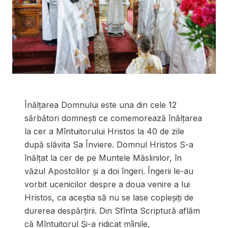
Înălțarea Domnului este una din cele 12
sărbători domnești ce comemorează înălțarea
la cer a Mîntuitorului Hristos la 40 de zile
după slăvita Sa Înviere. Domnul Hristos S-a
înălțat la cer de pe Muntele Măslinilor, în
văzul Apostolilor și a doi îngeri. Îngerii le-au
vorbit ucenicilor despre a doua venire a lui
Hristos, ca aceștia să nu se lase copleșiți de
durerea despărțirii. Din Sfînta Scriptură aflăm
că Mîntuitorul Și-a ridicat mîinile,