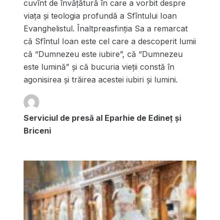
cuvînt de învăţătură în care a vorbit despre
viaţa şi teologia profundă a Sfîntului Ioan
Evanghelistul. Înaltpreasfinţia Sa a remarcat
că Sfîntul Ioan este cel care a descoperit lumii
că “Dumnezeu este iubire”, că “Dumnezeu
este lumină” şi că bucuria vieţii constă în
agonisirea şi trăirea acestei iubiri şi lumini.
Serviciul de presă al Eparhie de Edineț și
Briceni