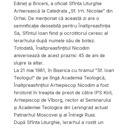
Edineţ şi Briceni, a oficiat Sfînta Liturghie
Arhierească la Catedrala „Sf. Irh. Nicolae” din
Orhei. De menţionat că această zi are o
semnificaţie deosebită pentru Înaltpreasfinția
Sa, Sfîntul Ioan fiind şi ocrotitorul ceresc al
Ierarhului după numele său de botez.
Totodată, Înaltpreasfințitul Nicodim
aniversează de acest praznic 45 de ani de
slujire la altar.
La 21 mai 1981, în Biserica cu hramul ”Sf. Ioan
Teologul” de pe lîngă Academia Teologică,
Înaltpreasfințitul Arhiepiscop Nicodim a fost
hirotonit în treapta de preot de către IPS Kiril,
Arhiepiscop de Vîborg, rector al Seminarului
și Academiei Teologice din Leningrad actual
Patriarhul Moscovei și al Întregii Rusii.
După Sfînta Liturghie, Ierarhul a rostit un