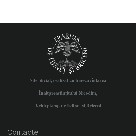
Site oficial, realizat cu binecuvîntarea
Înaltpreasfințitului Nicodim,
Arhiepiscop de Edineţ şi Briceni
Contacte