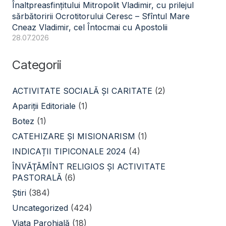
Înaltpreasfințitului Mitropolit Vladimir, cu prilejul
sărbătoririi Ocrotitorului Ceresc – Sfîntul Mare
Cneaz Vladimir, cel Întocmai cu Apostolii
28.07.2026
Categorii
ACTIVITATE SOCIALĂ ŞI CARITATE
(2)
Apariții Editoriale
(1)
Botez
(1)
CATEHIZARE ŞI MISIONARISM
(1)
INDICAȚII TIPICONALE 2024
(4)
ÎNVĂŢĂMÎNT RELIGIOS ŞI ACTIVITATE
PASTORALĂ
(6)
Știri
(384)
Uncategorized
(424)
Viața Parohială
(18)