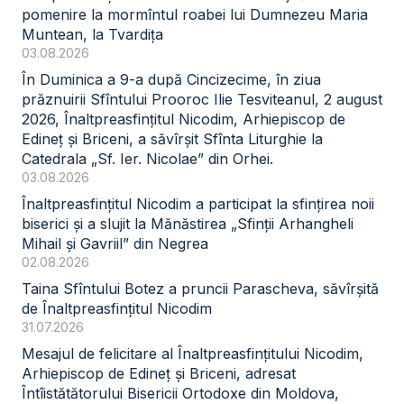
pomenire la mormîntul roabei lui Dumnezeu Maria
Muntean, la Tvardița
03.08.2026
În Duminica a 9-a după Cincizecime, în ziua
prăznuirii Sfîntului Prooroc Ilie Tesviteanul, 2 august
2026, Înaltpreasfințitul Nicodim, Arhiepiscop de
Edineț și Briceni, a săvîrșit Sfînta Liturghie la
Catedrala „Sf. Ier. Nicolae” din Orhei.
03.08.2026
Înaltpreasfințitul Nicodim a participat la sfințirea noii
biserici și a slujit la Mănăstirea „Sfinții Arhangheli
Mihail și Gavriil” din Negrea
02.08.2026
Taina Sfîntului Botez a pruncii Parascheva, săvîrșită
de Înaltpreasfințitul Nicodim
31.07.2026
Mesajul de felicitare al Înaltpreasfințitului Nicodim,
Arhiepiscop de Edineț și Briceni, adresat
Întîistătătorului Bisericii Ortodoxe din Moldova,