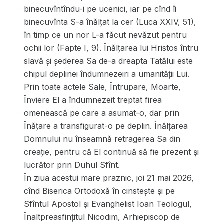
binecuvîntîndu-i pe ucenici, iar pe cînd îi
binecuvînta S-a înălțat la cer (Luca XXIV, 51),
în timp ce un nor L-a făcut nevăzut pentru
ochii lor (Fapte I, 9). Înălțarea lui Hristos întru
slavă și șederea Sa de-a dreapta Tatălui este
chipul deplinei îndumnezeiri a umanității Lui.
Prin toate actele Sale, Întrupare, Moarte,
Înviere El a îndumnezeit treptat firea
omenească pe care a asumat-o, dar prin
Înățare a transfigurat-o pe deplin. Înălțarea
Domnului nu înseamnă retragerea Sa din
creație, pentru că El continuă să fie prezent și
lucrător prin Duhul Sfînt.
În ziua acestui mare praznic, joi 21 mai 2026,
cînd Biserica Ortodoxă în cinstește și pe
Sfîntul Apostol și Evanghelist Ioan Teologul,
Înaltpreasfințitul Nicodim, Arhiepiscop de