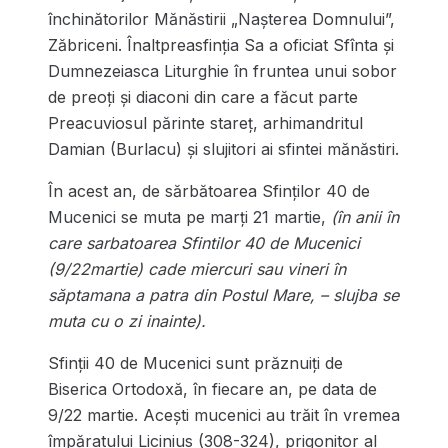
închinătorilor Mănăstirii „Nașterea Domnului”,
Zăbriceni. Înaltpreasfinția Sa a oficiat Sfînta și
Dumnezeiasca Liturghie în fruntea unui sobor
de preoți și diaconi din care a făcut parte
Preacuviosul părinte stareț, arhimandritul
Damian (Burlacu) și slujitori ai sfintei mănăstiri.
În acest an, de sărbătoarea Sfinților 40 de
Mucenici se muta pe marți 21 martie,
(în anii în
care sarbatoarea Sfintilor 40 de Mucenici
(9/22
martie) cade miercuri sau vineri în
săptamana a patra din Postul Mare, – slujba se
muta cu o zi inainte).
Sfinții 40 de Mucenici sunt prăznuiți de
Biserica Ortodoxă, în fiecare an, pe data de
9/22 martie. Acești mucenici au trăit în vremea
împăratului Licinius (308-324), prigonitor al