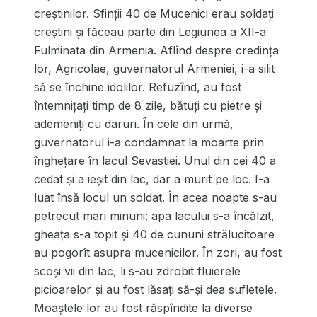
creștinilor. Sfinții 40 de Mucenici erau soldați
creștini și făceau parte din Legiunea a XII-a
Fulminata din Armenia. Aflînd despre credința
lor, Agricolae, guvernatorul Armeniei, i-a silit
să se închine idolilor. Refuzînd, au fost
întemnițați timp de 8 zile, bătuți cu pietre și
ademeniți cu daruri. În cele din urmă,
guvernatorul i-a condamnat la moarte prin
înghețare în lacul Sevastiei. Unul din cei 40 a
cedat și a ieșit din lac, dar a murit pe loc. I-a
luat însă locul un soldat. În acea noapte s-au
petrecut mari minuni: apa lacului s-a încălzit,
gheața s-a topit și 40 de cununi strălucitoare
au pogorît asupra mucenicilor. În zori, au fost
scoși vii din lac, li s-au zdrobit fluierele
picioarelor și au fost lăsați să-și dea sufletele.
Moaștele lor au fost răspîndite la diverse