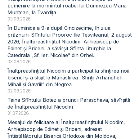
pomenire la mormîntul roabei lui Dumnezeu Maria
Muntean, la Tvardița
03.08.2026
În Duminica a 9-a după Cincizecime, în ziua
prăznuirii Sfîntului Prooroc Ilie Tesviteanul, 2 august
2026, Înaltpreasfințitul Nicodim, Arhiepiscop de
Edineț și Briceni, a săvîrșit Sfînta Liturghie la
Catedrala „Sf. Ier. Nicolae” din Orhei.
03.08.2026
Înaltpreasfințitul Nicodim a participat la sfințirea noii
biserici și a slujit la Mănăstirea „Sfinții Arhangheli
Mihail și Gavriil” din Negrea
02.08.2026
Taina Sfîntului Botez a pruncii Parascheva, săvîrșită
de Înaltpreasfințitul Nicodim
31.07.2026
Mesajul de felicitare al Înaltpreasfințitului Nicodim,
Arhiepiscop de Edineț și Briceni, adresat
Întîistătătorului Bisericii Ortodoxe din Moldova,