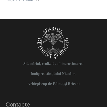
Site oficial, realizat cu binecuvîntarea
Înaltpreasfințitului Nicodim,
Arhiepiscop de Edineţ şi Briceni
Contacte