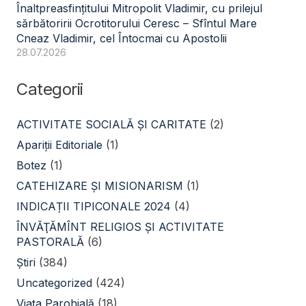
Înaltpreasfințitului Mitropolit Vladimir, cu prilejul
sărbătoririi Ocrotitorului Ceresc – Sfîntul Mare
Cneaz Vladimir, cel Întocmai cu Apostolii
28.07.2026
Categorii
ACTIVITATE SOCIALĂ ŞI CARITATE
(2)
Apariții Editoriale
(1)
Botez
(1)
CATEHIZARE ŞI MISIONARISM
(1)
INDICAȚII TIPICONALE 2024
(4)
ÎNVĂŢĂMÎNT RELIGIOS ŞI ACTIVITATE
PASTORALĂ
(6)
Știri
(384)
Uncategorized
(424)
Viața Parohială
(18)