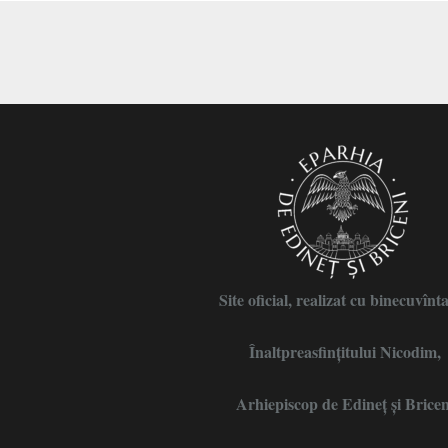
Site oficial, realizat cu binecuvînt
Înaltpreasfințitului Nicodim,
Arhiepiscop de Edineţ şi Bricen