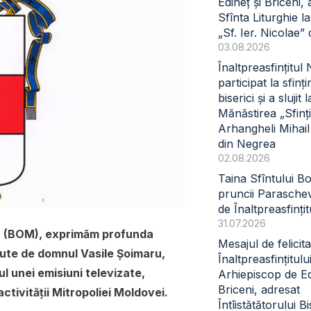
Edineț și Briceni, 
Sfînta Liturghie l
„Sf. Ier. Nicolae” 
03.08.2026
Înaltpreasfințitul
participat la sfinți
biserici și a slujit l
Mănăstirea „Sfinți
Arhangheli Mihail 
din Negrea
02.08.2026
Taina Sfîntului B
pruncii Paraschev
de Înaltpreasfinți
31.07.2026
va (BOM), exprimăm profunda
Mesajul de felicita
ăcute de domnul Vasile Șoimaru,
Înaltpreasfințitul
l unei emisiuni televizate,
Arhiepiscop de Ed
Briceni, adresat
ctivității Mitropoliei Moldovei.
Întîistătătorului Bi