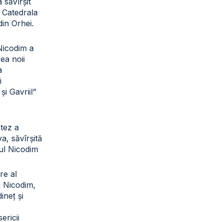
a săvîrșit
a Catedrala
din Orhei.
 Nicodim a
rea noii
a
i
și Gavriil”
otez a
a, săvîrșită
tul Nicodim
re al
ui Nicodim,
ineț și
sericii