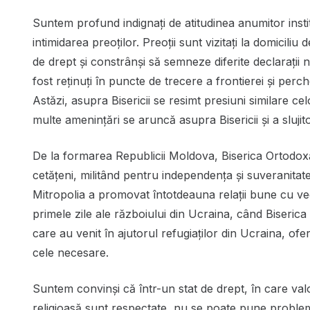
Suntem profund indignați de atitudinea anumitor instituț
intimidarea preoților. Preoții sunt vizitați la domicili
de drept și constrânși să semneze diferite declarații nec
fost reținuți în puncte de trecere a frontierei și perch
Astăzi, asupra Bisericii se resimt presiuni similare ce
multe amenințări se aruncă asupra Bisericii și a slujitor
De la formarea Republicii Moldova, Biserica Ortodoxă
cetățeni, militând pentru independența și suveranitat
Mitropolia a promovat întotdeauna relații bune cu vec
primele zile ale războiului din Ucraina, când Biserica a
care au venit în ajutorul refugiaților din Ucraina, ofe
cele necesare.
Suntem convinși că într-un stat de drept, în care valo
religioasă sunt respectate, nu se poate pune problema i