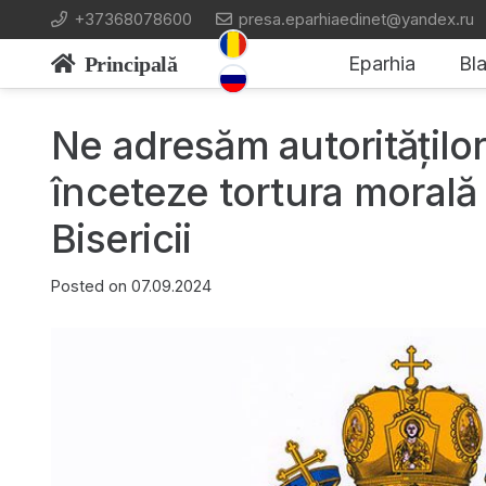
+37368078600
presa.eparhiaedinet@yandex.ru
Principală
Eparhia
Bla
Ne adresăm autorităților
înceteze tortura morală
Bisericii
Posted on
07.09.2024