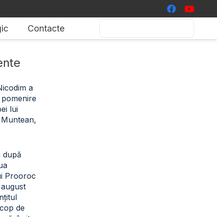
ic
Contacte
ente
 Nicodim a
de pomenire
i lui
 Muntean,
a după
iua
ui Prooroc
2 august
țitul
scop de