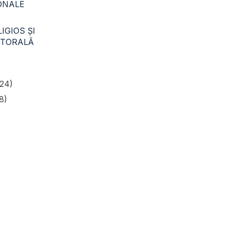
CONALE
IGIOS ŞI
STORALĂ
24)
8)