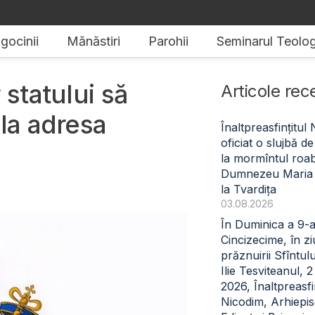
gocinii
Mănăstiri
Parohii
Seminarul Teolog
 statului să
Articole rec
 la adresa
Înaltpreasfințitul
oficiat o slujbă 
la mormîntul roabe
Dumnezeu Maria
la Tvardița
03.08.2026
În Duminica a 9-
Cincizecime, în z
prăznuirii Sfîntul
Ilie Tesviteanul, 
2026, Înaltpreasfin
Nicodim, Arhiepi