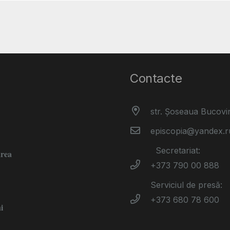
Contacte
str. Șoseaua Bucovi
episcopia@yandex.r
Secretariat:
area
+373 790 00 888
Serviciul de presă:
+373 680 78 600
i