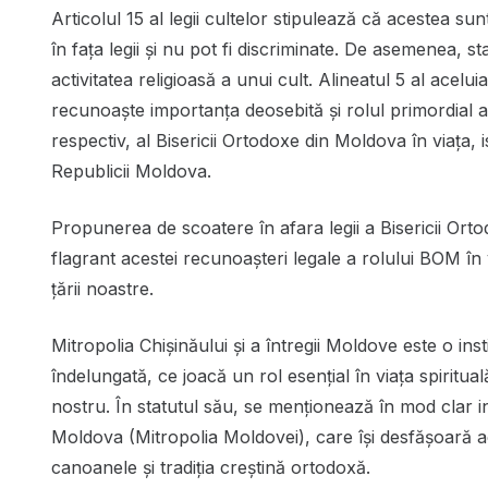
Articolul 15 al legii cultelor stipulează că acestea su
în fața legii și nu pot fi discriminate. De asemenea, st
activitatea religioasă a unui cult. Alineatul 5 al aceluia
recunoaște importanța deosebită și rolul primordial al 
respectiv, al Bisericii Ortodoxe din Moldova în viața, i
Republicii Moldova.
Propunerea de scoatere în afara legii a Bisericii Or
flagrant acestei recunoașteri legale a rolului BOM în v
ţării noastre.
Mitropolia Chișinăului și a întregii Moldove este o insti
îndelungată, ce joacă un rol esențial în viața spiritual
nostru. În statutul său, se menționează în mod clar i
Moldova (Mitropolia Moldovei), care își desfășoară ac
canoanele și tradiția creștină ortodoxă.