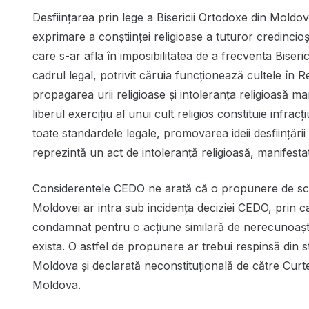
Desființarea prin lege a Bisericii Ortodoxe din Moldo
exprimare a conștiinței religioase a tuturor credincioși
care s-ar afla în imposibilitatea de a frecventa Biseri
cadrul legal, potrivit căruia funcționează cultele în
propagarea urii religioase și intoleranța religioasă m
liberul exercițiu al unui cult religios constituie infr
toate standardele legale, promovarea ideii desființăr
reprezintă un act de intoleranță religioasă, manifestat
Considerentele CEDO ne arată că o propunere de scoat
Moldovei ar intra sub incidența deciziei CEDO, prin c
condamnat pentru o acțiune similară de nerecunoaște
exista. O astfel de propunere ar trebui respinsă din s
Moldova și declarată neconstituțională de către Curte
Moldova.