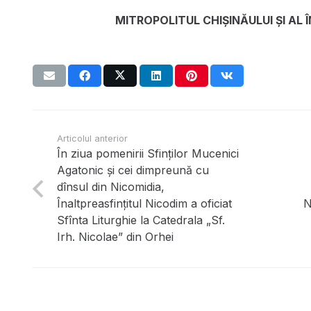
MITROPOLITUL CHIŞINĂULUI ŞI AL
Articolul anterior
În ziua pomenirii Sfinților Mucenici
Agatonic şi cei dimpreună cu
dînsul din Nicomidia,
Înaltpreasfințitul Nicodim a oficiat
N
Sfînta Liturghie la Catedrala „Sf.
Irh. Nicolae” din Orhei