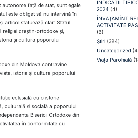
INDICAȚII TIPI
nt autonome față de stat, sunt egale
2024
(4)
atul este obligat să nu intervină în
ÎNVĂŢĂMÎNT REL
și articol statuează clar: Statul
ACTIVITATE PA
religiei creștin-ortodoxe și,
(6)
storia și cultura poporului
Știri
(384)
Uncategorized
(4
Viața Parohială
(1
todoxe din Moldova contravine
iața, istoria și cultura poporului
tuție eclesială cu o istorie
ă, culturală și socială a poporului
ndependența Bisericii Ortodoxe din
tivitatea în conformitate cu