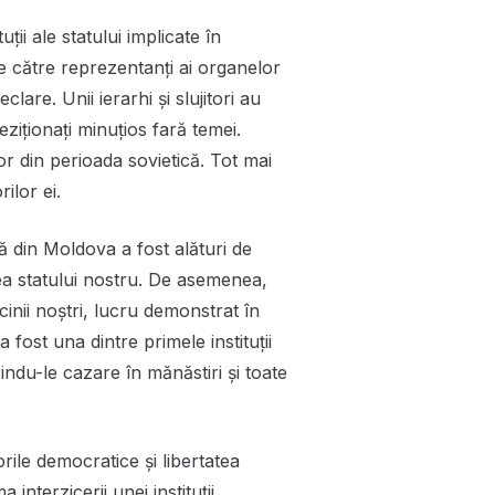
ii ale statului implicate în
u de către reprezentanţi ai organelor
lare. Unii ierarhi și slujitori au
eziționați minuțios fară temei.
lor din perioada sovietică. Tot mai
ilor ei.
 din Moldova a fost alături de
ea statului nostru. De asemenea,
inii noștri, lucru demonstrat în
 fost una dintre primele instituții
rindu-le cazare în mănăstiri și toate
rile democratice și libertatea
nterzicerii unei instituții