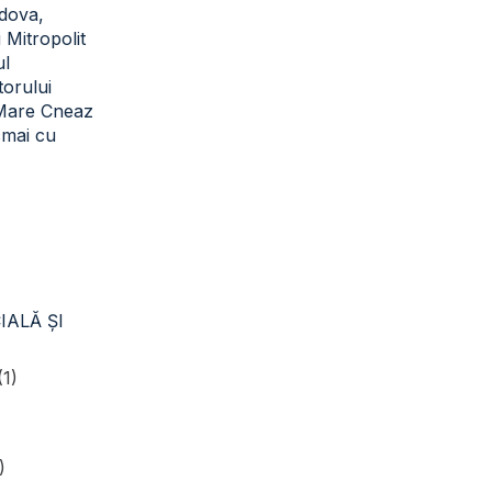
dova,
i Mitropolit
ul
torului
 Mare Cneaz
cmai cu
IALĂ ŞI
(1)
)