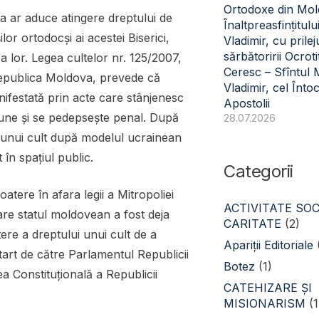
Ortodoxe din Mol
va ar aduce atingere dreptului de
Înaltpreasfințitulu
lor ortodocși ai acestei Biserici,
Vladimir, cu prilej
sărbătoririi Ocroti
ca lor. Legea cultelor nr. 125/2007,
Ceresc – Sfîntul
 Republica Moldova, prevede că
Vladimir, cel Înto
anifestată prin acte care stânjenesc
Apostolii
acțiune și se pedepsește penal. După
28.07.2026
ii unui cult după modelul ucrainean
 în spațiul public.
Categorii
ere în afara legii a Mitropoliei
ACTIVITATE SOC
are statul moldovean a fost deja
CARITATE
(2)
re a dreptului unui cult de a
Apariții Editoriale
tart de către Parlamentul Republicii
Botez
(1)
a Constituțională a Republicii
CATEHIZARE ŞI
MISIONARISM
(1