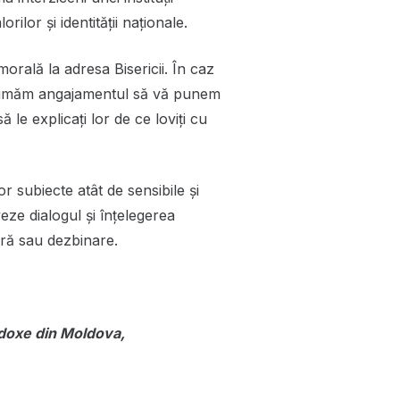
rilor și identității naționale.
orală la adresa Bisericii. În caz
asumăm angajamentul să vă punem
 le explicați lor de ce loviți cu
 subiecte atât de sensibile și
veze dialogul și înțelegerea
ură sau dezbinare.
odoxe din Moldova,