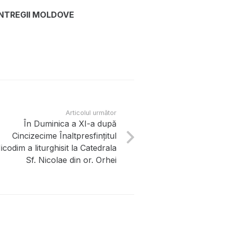
 ÎNTREGII MOLDOVE
Articolul următor
În Duminica a XI-a după
Cincizecime Înaltpresfințitul
icodim a liturghisit la Catedrala
Sf. Nicolae din or. Orhei