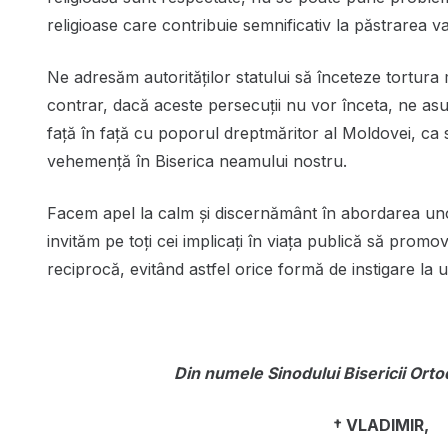
religioase care contribuie semnificativ la păstrarea valo
Ne adresăm autorităților statului să înceteze tortura m
contrar, dacă aceste persecuții nu vor înceta, ne 
față în față cu poporul dreptmăritor al Moldovei, ca să
vehemență în Biserica neamului nostru.
Facem apel la calm și discernământ în abordarea unor
invităm pe toți cei implicați în viața publică să promo
reciprocă, evitând astfel orice formă de instigare la 
Din numele Sinodului Bisericii Ort
† VLADIMIR,