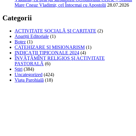
Mare Cneaz Vladimir, cel Întocmai cu Apostolii
28.07.2026
Categorii
ACTIVITATE SOCIALĂ ŞI CARITATE
(2)
Apariții Editoriale
(1)
Botez
(1)
CATEHIZARE ŞI MISIONARISM
(1)
INDICAȚII TIPICONALE 2024
(4)
ÎNVĂŢĂMÎNT RELIGIOS ŞI ACTIVITATE
PASTORALĂ
(6)
Știri
(384)
Uncategorized
(424)
Viața Parohială
(18)