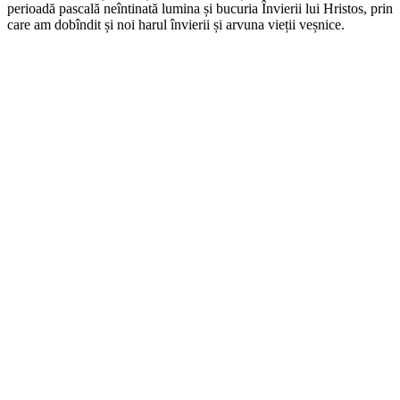
perioadă pascală neîntinată lumina și bucuria Învierii lui Hristos, prin
care am dobîndit și noi harul învierii și arvuna vieții veșnice.