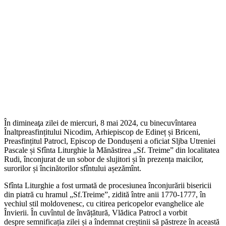
În dimineaţa zilei de miercuri, 8 mai 2024, cu binecuvîntarea
Înaltpreasfințitului Nicodim, Arhiepiscop de Edineț și Briceni,
Preasfințitul Patrocl, Episcop de Dondușeni a oficiat Sljba Utreniei
Pascale și Sfînta Liturghie la Mănăstirea „Sf. Treime” din localitatea
Rudi, înconjurat de un sobor de slujitori și în prezența maicilor,
surorilor și încinătorilor sfîntului așezămînt.
Sfînta Liturghie a fost urmată de procesiunea înconjurării bisericii
din piatră cu hramul „Sf.Treime”, zidită între anii 1770-1777, în
vechiul stil moldovenesc, cu citirea pericopelor evanghelice ale
Învierii. În cuvîntul de învățătură, Vlădica Patrocl a vorbit
despre semnificația zilei și a îndemnat creștinii să păstreze în această