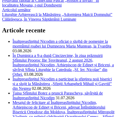
Festivalul raional al Cîntecului Pascal „Hristos a Înviat!” în
localitatea Moșana, r-nul Dondușeni
Articolul următor
Liturghie Arhierească la Mănăstirea „Adormirea Maicii Domnului”
Călărășeuca, în Vinerea Săptămînii Luminate
Articole recente
Înaltpreasfințitul Nicodim a oficiat o slujbă de pomenire la
mormîntul roabei lui Dumnezeu Maria Muntean, la Tvardița
03.08.2026
În Duminica a 9-a după Cincizecime, în ziua prăznuirii
Sfîntului Prooroc Ilie Tesviteanul, 2 august 2026,
Înaltpreasfințitul Nicodim, Arhiepiscop de Edineț și Briceni, a
săvîrșit Sfînta Liturghie la Catedrala „Sf. Ier. Nicolae” din
Orhei.
03.08.2026
Înaltpreasfințitul Nicodim a participat la sfințirea noii biserici
și a slujit la Mănăstirea „Sfinții Arhangheli Mihail și Gavriil”
din Negrea
02.08.2026
Taina Sfîntului Botez a pruncii Parascheva, săvîrșită de
Înaltpreasfințitul Nicodim
31.07.2026
Mesajul de felicitare al Înaltpreasfințitului Nicodim,
Arhiepiscop de Edineț și Briceni, adresat Întîistătătorului
Bisericii Ortodoxe din Moldova, Înaltpreasfințitului Mitropolit
Vladimir, cu prilejul sărbătoririi Ocrotitorului Ceresc – Sfîntul