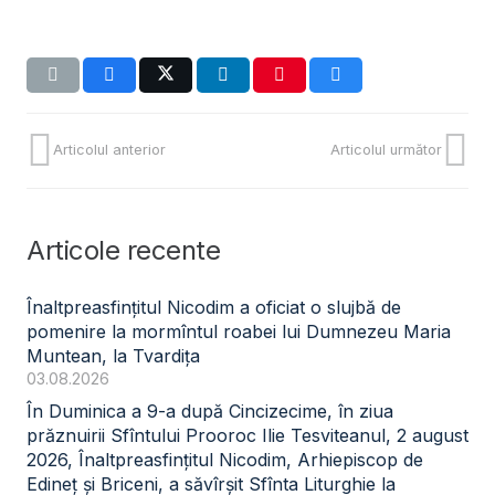
Articolul anterior
Articolul următor
Articole recente
Înaltpreasfințitul Nicodim a oficiat o slujbă de
pomenire la mormîntul roabei lui Dumnezeu Maria
Muntean, la Tvardița
03.08.2026
În Duminica a 9-a după Cincizecime, în ziua
prăznuirii Sfîntului Prooroc Ilie Tesviteanul, 2 august
2026, Înaltpreasfințitul Nicodim, Arhiepiscop de
Edineț și Briceni, a săvîrșit Sfînta Liturghie la