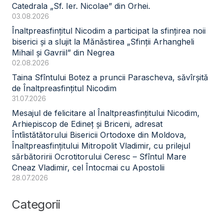
Catedrala „Sf. Ier. Nicolae” din Orhei.
03.08.2026
Înaltpreasfințitul Nicodim a participat la sfințirea noii
biserici și a slujit la Mănăstirea „Sfinții Arhangheli
Mihail și Gavriil” din Negrea
02.08.2026
Taina Sfîntului Botez a pruncii Parascheva, săvîrșită
de Înaltpreasfințitul Nicodim
31.07.2026
Mesajul de felicitare al Înaltpreasfințitului Nicodim,
Arhiepiscop de Edineț și Briceni, adresat
Întîistătătorului Bisericii Ortodoxe din Moldova,
Înaltpreasfințitului Mitropolit Vladimir, cu prilejul
sărbătoririi Ocrotitorului Ceresc – Sfîntul Mare
Cneaz Vladimir, cel Întocmai cu Apostolii
28.07.2026
Categorii