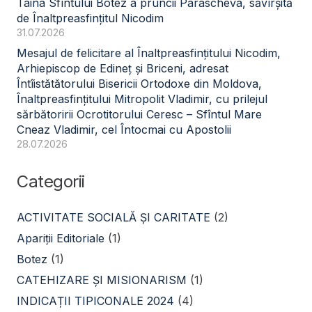
Taina Sfîntului Botez a pruncii Parascheva, săvîrșită
de Înaltpreasfințitul Nicodim
31.07.2026
Mesajul de felicitare al Înaltpreasfințitului Nicodim,
Arhiepiscop de Edineț și Briceni, adresat
Întîistătătorului Bisericii Ortodoxe din Moldova,
Înaltpreasfințitului Mitropolit Vladimir, cu prilejul
sărbătoririi Ocrotitorului Ceresc – Sfîntul Mare
Cneaz Vladimir, cel Întocmai cu Apostolii
28.07.2026
Categorii
ACTIVITATE SOCIALĂ ŞI CARITATE
(2)
Apariții Editoriale
(1)
Botez
(1)
CATEHIZARE ŞI MISIONARISM
(1)
INDICAȚII TIPICONALE 2024
(4)