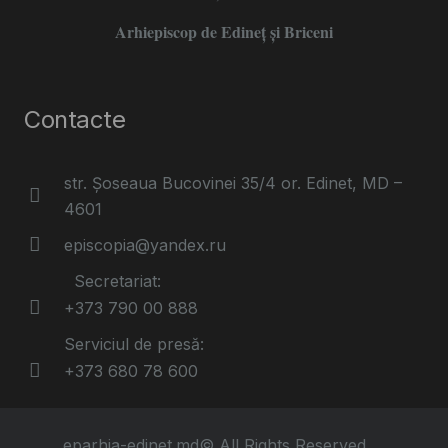
Arhiepiscop de Edineţ şi Briceni
Contacte
str. Șoseaua Bucovinei 35/4 or. Edinet, MD –
4601
episcopia@yandex.ru
Secretariat:
+373 790 00 888
Serviciul de presă:
+373 680 78 600
eparhia-edinet.md© All Rights Reserved