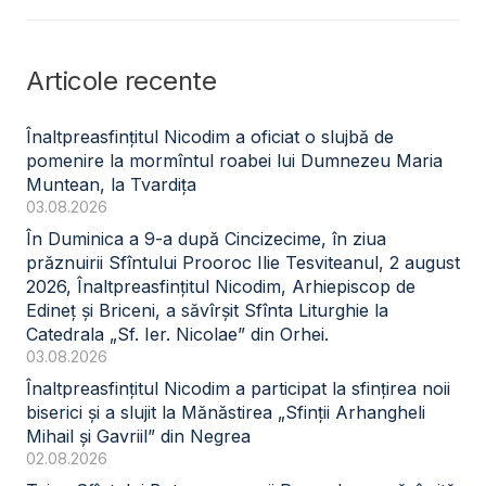
Articole recente
Înaltpreasfințitul Nicodim a oficiat o slujbă de
pomenire la mormîntul roabei lui Dumnezeu Maria
Muntean, la Tvardița
03.08.2026
În Duminica a 9-a după Cincizecime, în ziua
prăznuirii Sfîntului Prooroc Ilie Tesviteanul, 2 august
2026, Înaltpreasfințitul Nicodim, Arhiepiscop de
Edineț și Briceni, a săvîrșit Sfînta Liturghie la
Catedrala „Sf. Ier. Nicolae” din Orhei.
03.08.2026
Înaltpreasfințitul Nicodim a participat la sfințirea noii
biserici și a slujit la Mănăstirea „Sfinții Arhangheli
Mihail și Gavriil” din Negrea
02.08.2026