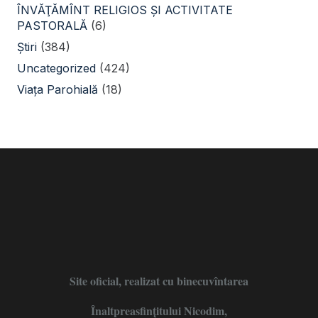
ÎNVĂŢĂMÎNT RELIGIOS ŞI ACTIVITATE
PASTORALĂ
(6)
Știri
(384)
Uncategorized
(424)
Viața Parohială
(18)
Site oficial, realizat cu binecuvîntarea
Înaltpreasfințitului Nicodim,