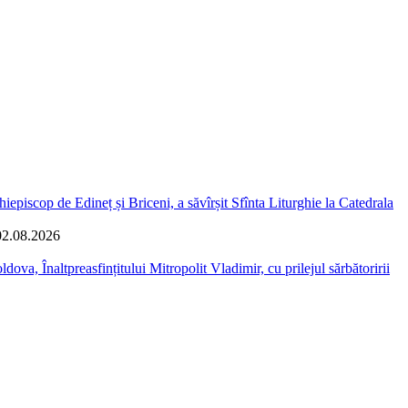
iepiscop de Edineț și Briceni, a săvîrșit Sfînta Liturghie la Catedrala
02.08.2026
dova, Înaltpreasfințitului Mitropolit Vladimir, cu prilejul sărbătoririi