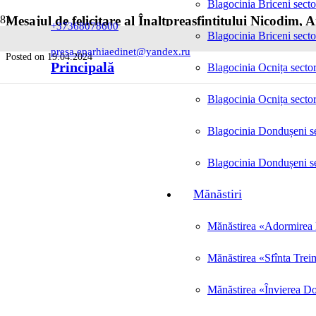
Blagocinia Briceni secto
Mesajul de felicitare al Înaltpreasfințitului Nicodim, 
+37368078600
prilejul sărbătoririi zilei de naștere
Blagocinia Briceni secto
presa.eparhiaedinet@yandex.ru
Posted on
19.04.2024
Principală
Blagocinia Ocnița sector
Blagocinia Ocnița sector
Blagocinia Dondușeni se
Blagocinia Dondușeni se
Mănăstiri
Mănăstirea «Adormirea M
Mănăstirea «Sfînta Trei
Mănăstirea «Învierea Do