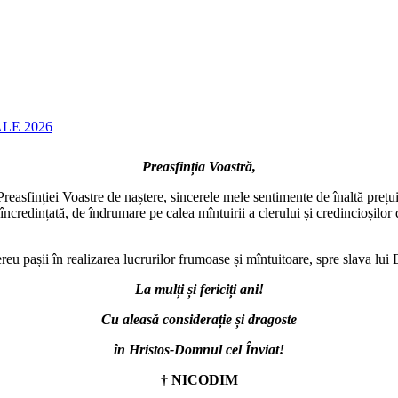
LE 2026
Preasfinția Voastră,
Preasfinției Voastre de naștere, sincerele mele sentimente de înaltă prețu
 încredințată, de îndrumare pe calea mîntuirii a clerului și credincioșilo
reu pașii în realizarea lucrurilor frumoase și mîntuitoare, spre slava l
La mulți și fericiți ani!
Cu aleasă considerație și dragoste
în Hristos-Domnul cel Înviat!
† NICODIM