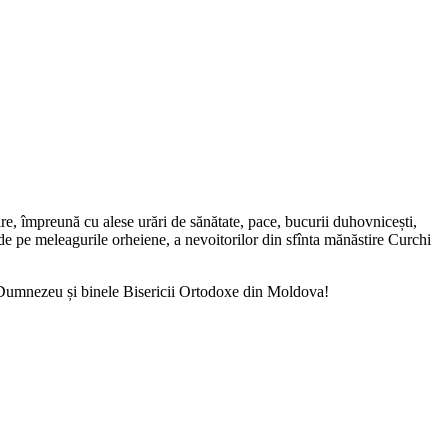
ire, împreună cu alese urări de sănătate, pace, bucurii duhovnicești,
r de pe meleagurile orheiene, a nevoitorilor din sfînta mănăstire Curchi
ui Dumnezeu și binele Bisericii Ortodoxe din Moldova!