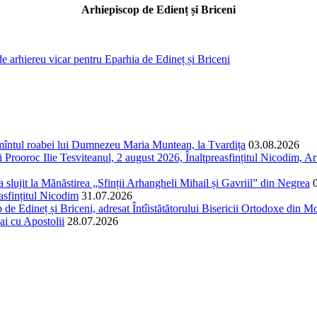
Arhiepiscop de Edienț și Briceni
de arhiereu vicar pentru Eparhia de Edineț și Briceni
ormîntul roabei lui Dumnezeu Maria Muntean, la Tvardița
03.08.2026
Prooroc Ilie Tesviteanul, 2 august 2026, Înaltpreasfințitul Nicodim, Arh
și a slujit la Mănăstirea „Sfinții Arhangheli Mihail și Gavriil” din Negrea
easfințitul Nicodim
31.07.2026
 de Edineț și Briceni, adresat Întîistătătorului Bisericii Ortodoxe din Mol
ai cu Apostolii
28.07.2026