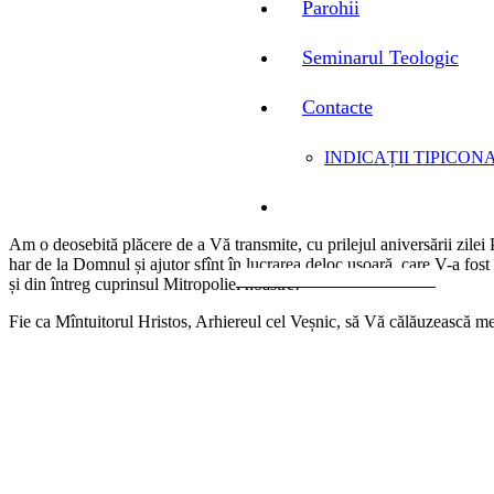
Parohii
Seminarul Teologic
Contacte
INDICAȚII TIPICONA
Am o deosebită plăcere de a Vă transmite, cu prilejul aniversării zilei 
har de la Domnul și ajutor sfînt în lucrarea deloc ușoară, care V-a fost
și din întreg cuprinsul Mitropoliei noastre!
Fie ca Mîntuitorul Hristos, Arhiereul cel Veșnic, să Vă călăuzească me