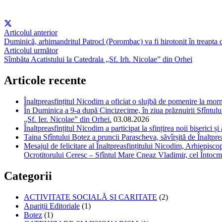
Articolul anterior
Duminică, arhimandritul Patrocl (Porombac) va fi hirotonit în treapta 
Articolul următor
Sîmbăta Acatistului la Catedrala „Sf. Irh. Nicolae” din Orhei
Articole recente
Înaltpreasfințitul Nicodim a oficiat o slujbă de pomenire la m
În Duminica a 9-a după Cincizecime, în ziua prăznuirii Sfîntului 
„Sf. Ier. Nicolae” din Orhei.
03.08.2026
Înaltpreasfințitul Nicodim a participat la sfințirea noii biserici 
Taina Sfîntului Botez a pruncii Parascheva, săvîrșită de Înaltpr
Mesajul de felicitare al Înaltpreasfințitului Nicodim, Arhiepiscop
Ocrotitorului Ceresc – Sfîntul Mare Cneaz Vladimir, cel Întocm
Categorii
ACTIVITATE SOCIALĂ ŞI CARITATE
(2)
Apariții Editoriale
(1)
Botez
(1)