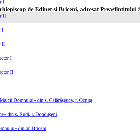
r I
Arhiepiscop de Edineț și Briceni, adresat Preasfințitului
r II
 I
 II
ctor I
ctor II
aicii Domnului» din s. Călărăşeuca, r. Ocniţa
me» din s. Rudi, r. Donduşeni
mnului» din or. Briceni