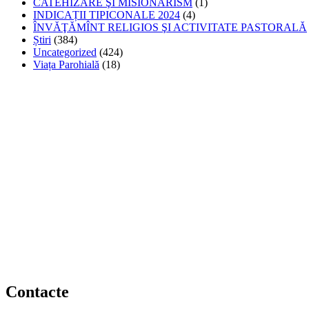
CATEHIZARE ŞI MISIONARISM
(1)
INDICAȚII TIPICONALE 2024
(4)
ÎNVĂŢĂMÎNT RELIGIOS ŞI ACTIVITATE PASTORALĂ
Știri
(384)
Uncategorized
(424)
Viața Parohială
(18)
Contacte