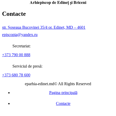
Arhiepiscop de Edineţ şi Briceni
Contacte
str. Șoseaua Bucovinei 35/4 or. Edinet, MD – 4601
episcopia@yandex.ru
Secretariat:
+373 790 00 888
Serviciul de presă:
+373 680 78 600
eparhia-edinet.md© All Rights Reserved
Pagina principală
Contacte