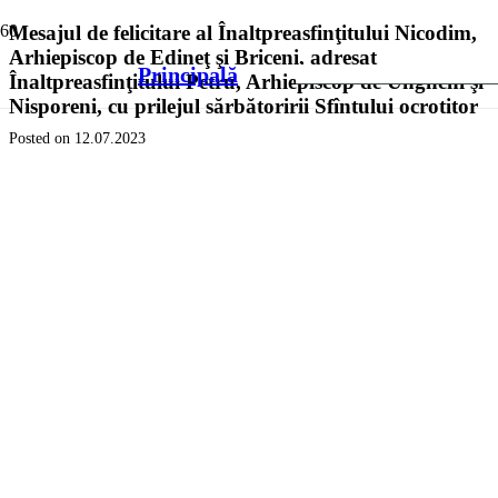
Mesajul de felicitare al Înaltpreasfinţitului Nicodim,
Arhiepiscop de Edineţ şi Briceni, adresat
Principală
Înaltpreasfinţitului Petru, Arhiepiscop de Ungheni şi
Nisporeni, cu prilejul sărbătoririi Sfîntului ocrotitor
Posted on
12.07.2023