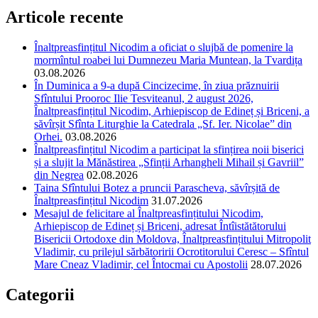
Articole recente
Înaltpreasfințitul Nicodim a oficiat o slujbă de pomenire la
mormîntul roabei lui Dumnezeu Maria Muntean, la Tvardița
03.08.2026
În Duminica a 9-a după Cincizecime, în ziua prăznuirii
Sfîntului Prooroc Ilie Tesviteanul, 2 august 2026,
Înaltpreasfințitul Nicodim, Arhiepiscop de Edineț și Briceni, a
săvîrșit Sfînta Liturghie la Catedrala „Sf. Ier. Nicolae” din
Orhei.
03.08.2026
Înaltpreasfințitul Nicodim a participat la sfințirea noii biserici
și a slujit la Mănăstirea „Sfinții Arhangheli Mihail și Gavriil”
din Negrea
02.08.2026
Taina Sfîntului Botez a pruncii Parascheva, săvîrșită de
Înaltpreasfințitul Nicodim
31.07.2026
Mesajul de felicitare al Înaltpreasfințitului Nicodim,
Arhiepiscop de Edineț și Briceni, adresat Întîistătătorului
Bisericii Ortodoxe din Moldova, Înaltpreasfințitului Mitropolit
Vladimir, cu prilejul sărbătoririi Ocrotitorului Ceresc – Sfîntul
Mare Cneaz Vladimir, cel Întocmai cu Apostolii
28.07.2026
Categorii