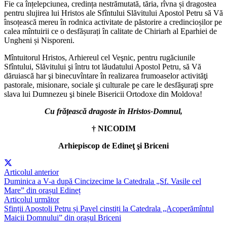
Fie ca înțelepciunea, credința nestrămutată, tăria, rîvna și dragostea
pentru slujirea lui Hristos ale Sfîntului Slăvitului Apostol Petru să Vă
însoțească mereu în rodnica activitate de păstorire a credincioșilor pe
calea mîntuirii ce o desfășurați în calitate de Chiriarh al Eparhiei de
Ungheni și Nisporeni.
Mîntuitorul Hristos, Arhiereul cel Veşnic, pentru rugăciunile
Sfîntului, Slăvitului şi întru tot lăudatului Apostol Petru, să Vă
dăruiască har şi binecuvîntare în realizarea frumoaselor activităţi
pastorale, misionare, sociale şi culturale pe care le desfăşuraţi spre
slava lui Dumnezeu şi binele Bisericii Ortodoxe din Moldova!
Cu frăţească dragoste în Hristos-Domnul,
† NICODIM
Arhiepiscop de Edineţ şi Briceni
Articolul anterior
Duminica a V-a după Cincizecime la Catedrala „Sf. Vasile cel
Mare” din orașul Edineț
Articolul următor
Sfinții Apostoli Petru și Pavel cinstiți la Catedrala „Acoperămîntul
Maicii Domnului” din orașul Briceni