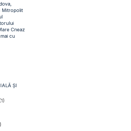
dova,
i Mitropolit
ul
torului
 Mare Cneaz
cmai cu
IALĂ ŞI
(1)
)