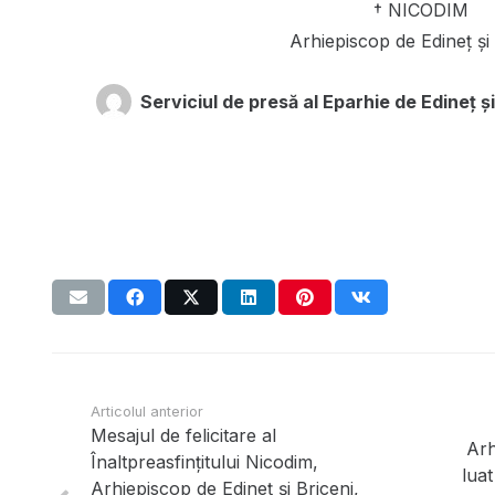
† NICODIM
Arhiepiscop de Edineț și 
Serviciul de presă al Eparhie de Edineț și
Articolul anterior
Mesajul de felicitare al
Arh
Înaltpreasfințitului Nicodim,
luat
Arhiepiscop de Edineț și Briceni,