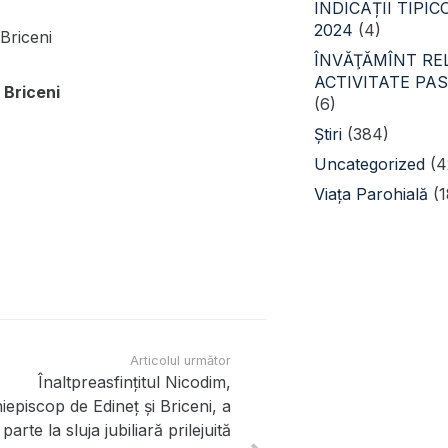
INDICAȚII TIPI
2024
(4)
Briceni
ÎNVĂŢĂMÎNT REL
ACTIVITATE PA
 Briceni
(6)
Știri
(384)
Uncategorized
(4
Viața Parohială
(1
Articolul următor
Înaltpreasfințitul Nicodim,
iepiscop de Edineț și Briceni, a
 parte la sluja jubiliară prilejuită