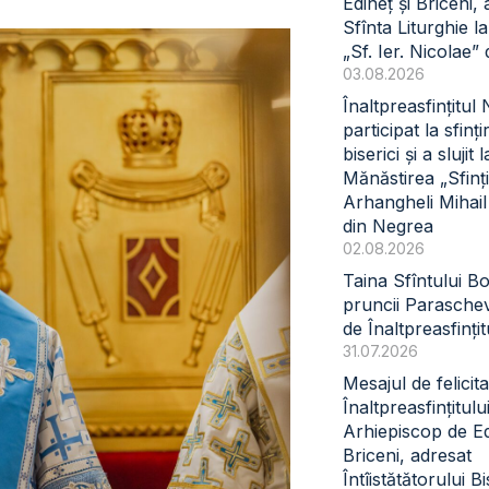
Edineț și Briceni, 
Sfînta Liturghie l
„Sf. Ier. Nicolae” 
03.08.2026
Înaltpreasfințitul
participat la sfinți
biserici și a slujit l
Mănăstirea „Sfinți
Arhangheli Mihail 
din Negrea
02.08.2026
Taina Sfîntului B
pruncii Paraschev
de Înaltpreasfinți
31.07.2026
Mesajul de felicita
Înaltpreasfințitul
Arhiepiscop de Ed
Briceni, adresat
Întîistătătorului Bi