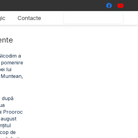
ic
Contacte
ente
 Nicodim a
de pomenire
i lui
 Muntean,
a după
iua
ui Prooroc
2 august
țitul
scop de