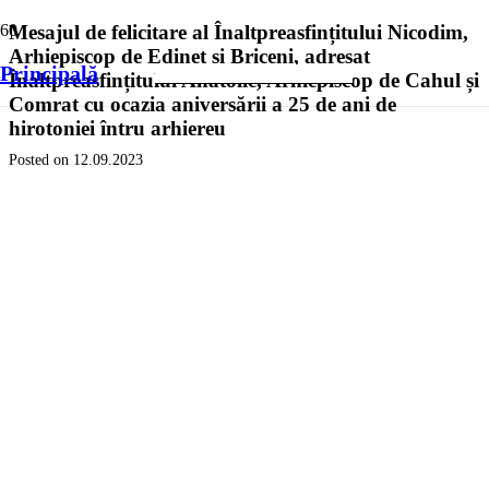
Mesajul de felicitare al Înaltpreasfințitului Nicodim,
Arhiepiscop de Edineț și Briceni, adresat
Principală
Înaltpreasfințitului Anatolie, Arhiepiscop de Cahul și
Comrat cu ocazia aniversării a 25 de ani de
hirotoniei întru arhiereu
Posted on
12.09.2023