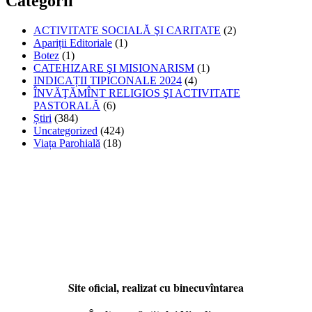
Categorii
ACTIVITATE SOCIALĂ ŞI CARITATE
(2)
Apariții Editoriale
(1)
Botez
(1)
CATEHIZARE ŞI MISIONARISM
(1)
INDICAȚII TIPICONALE 2024
(4)
ÎNVĂŢĂMÎNT RELIGIOS ŞI ACTIVITATE
PASTORALĂ
(6)
Știri
(384)
Uncategorized
(424)
Viața Parohială
(18)
Site oficial, realizat cu binecuvîntarea