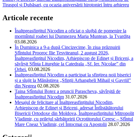
Tiraspol și Dubăsari, cu ocazia aniversării hirotoniei întru arhiereu
Articole recente
Înaltpreasfințitul Nicodim a oficiat o slujbă de pomenire la
mormîntul roabei lui Dumnezeu Maria Muntean, la Tvardița
03.08.2026
În Duminica a 9-a după Cincizecime, în ziua prăznuirii
Sfîntului Prooroc Ilie Tesviteanul, 2 august 2026,
Înaltpreasfințitul Nicodim, Arhiepiscop de Edineț și Briceni, a
săvîrșit Sfînta Liturghie la Catedrala „Sf. Ier. Nicolae” din
Orhei.
03.08.2026
Înaltpreasfințitul Nicodim a participat la sfințirea noii biserici
și a slujit la Mănăstirea „Sfinții Arhangheli Mihail și Gavriil”
din Negrea
02.08.2026
Taina Sfîntului Botez a pruncii Parascheva, săvîrșită de
Înaltpreasfințitul Nicodim
31.07.2026
Mesajul de felicitare al Înaltpreasfințitului Nicodim,
Arhiepiscop de Edineț și Briceni, adresat Întîistătătorului
Bisericii Ortodoxe din Moldova, Înaltpreasfințitului Mitropolit
Vladimir, cu prilejul sărbătoririi Ocrotitorului Ceresc – Sfîntul
Mare Cneaz Vladimir, cel Întocmai cu Apostolii
28.07.2026