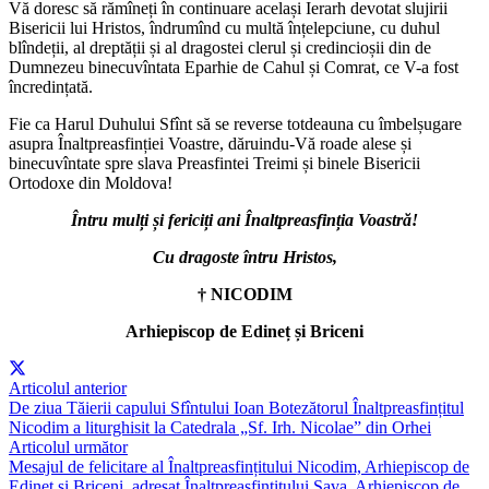
Vă doresc să rămîneți în continuare același Ierarh devotat slujirii
Bisericii lui Hristos, îndrumînd cu multă înțelepciune, cu duhul
blîndeții, al dreptății și al dragostei clerul și credincioșii din de
Dumnezeu binecuvîntata Eparhie de Cahul și Comrat, ce V-a fost
încredințată.
Fie ca Harul Duhului Sfînt să se reverse totdeauna cu îmbelșugare
asupra Înaltpreasfinției Voastre, dăruindu-Vă roade alese și
binecuvîntate spre slava Preasfintei Treimi și binele Bisericii
Ortodoxe din Moldova!
Întru mulți și fericiți ani Înaltpreasfinția Voastră!
Cu dragoste întru Hristos,
† NICODIM
Arhiepiscop de Edineț și Briceni
Articolul anterior
De ziua Tăierii capului Sfîntului Ioan Botezătorul Înaltpreasfințitul
Nicodim a liturghisit la Catedrala „Sf. Irh. Nicolae” din Orhei
Articolul următor
Mesajul de felicitare al Înaltpreasfințitului Nicodim, Arhiepiscop de
Edineț și Briceni, adresat Înaltpreasfințitului Sava, Arhiepiscop de