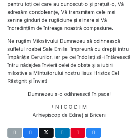
pentru toți cei care au cunoscut-o şi preţuit-o, Vă
adresăm condoleanţe, Vă transmitem cele mai
senine gînduri de rugăciune și alinare şi Vă
încredinţăm de întreaga noastră compasiune.
Ne rugăm Milostivului Dumnezeu să odihnească
sufletul roabei Sale Emilia împreună cu drepţii întru
Împărăţia Cerurilor, iar pe cei îndoliaţi să-i întărească
întru nădejdea învierii celei de obşte şi a iubirii
milostive a Mîntuitorului nostru Iisus Hristos Cel
Răstignit şi Înviat!
Dumnezeu s-o odihnească în pace!
† N I C O D I M
Arhiepiscop de Edineţ şi Briceni