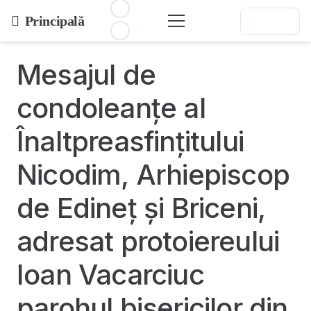
Principală
Mesajul de
condoleanțe al
Înaltpreasfințitului
Nicodim, Arhiepiscop
de Edineț și Briceni,
adresat protoiereului
Ioan Vacarciuc
parohul bisericilor din