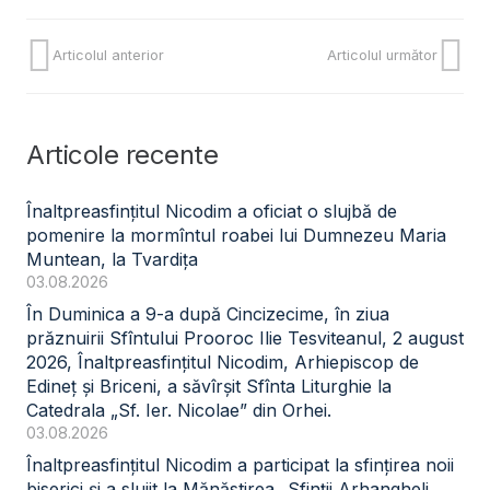
Articolul anterior
Articolul următor
Articole recente
Înaltpreasfințitul Nicodim a oficiat o slujbă de
pomenire la mormîntul roabei lui Dumnezeu Maria
Muntean, la Tvardița
03.08.2026
În Duminica a 9-a după Cincizecime, în ziua
prăznuirii Sfîntului Prooroc Ilie Tesviteanul, 2 august
2026, Înaltpreasfințitul Nicodim, Arhiepiscop de
Edineț și Briceni, a săvîrșit Sfînta Liturghie la
Catedrala „Sf. Ier. Nicolae” din Orhei.
03.08.2026
Înaltpreasfințitul Nicodim a participat la sfințirea noii
biserici și a slujit la Mănăstirea „Sfinții Arhangheli