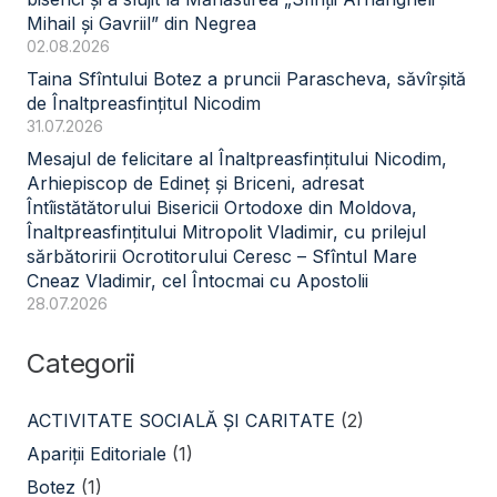
Mihail și Gavriil” din Negrea
02.08.2026
Taina Sfîntului Botez a pruncii Parascheva, săvîrșită
de Înaltpreasfințitul Nicodim
31.07.2026
Mesajul de felicitare al Înaltpreasfințitului Nicodim,
Arhiepiscop de Edineț și Briceni, adresat
Întîistătătorului Bisericii Ortodoxe din Moldova,
Înaltpreasfințitului Mitropolit Vladimir, cu prilejul
sărbătoririi Ocrotitorului Ceresc – Sfîntul Mare
Cneaz Vladimir, cel Întocmai cu Apostolii
28.07.2026
Categorii
ACTIVITATE SOCIALĂ ŞI CARITATE
(2)
Apariții Editoriale
(1)
Botez
(1)