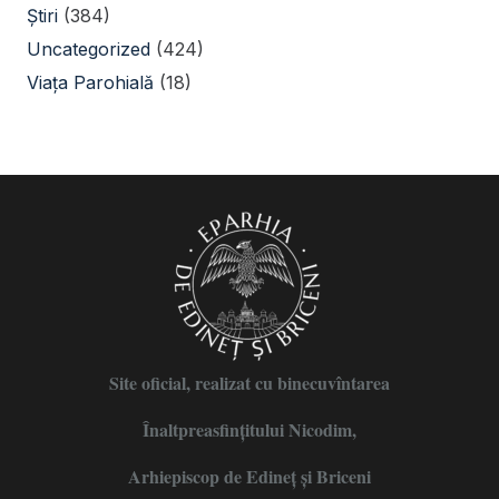
Știri
(384)
Uncategorized
(424)
Viața Parohială
(18)
Site oficial, realizat cu binecuvîntarea
Înaltpreasfințitului Nicodim,
Arhiepiscop de Edineţ şi Briceni