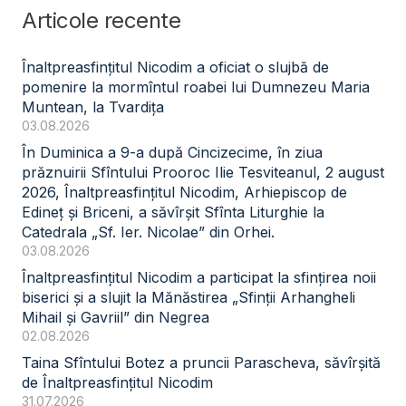
Articole recente
Înaltpreasfințitul Nicodim a oficiat o slujbă de
pomenire la mormîntul roabei lui Dumnezeu Maria
Muntean, la Tvardița
03.08.2026
În Duminica a 9-a după Cincizecime, în ziua
prăznuirii Sfîntului Prooroc Ilie Tesviteanul, 2 august
2026, Înaltpreasfințitul Nicodim, Arhiepiscop de
Edineț și Briceni, a săvîrșit Sfînta Liturghie la
Catedrala „Sf. Ier. Nicolae” din Orhei.
03.08.2026
Înaltpreasfințitul Nicodim a participat la sfințirea noii
biserici și a slujit la Mănăstirea „Sfinții Arhangheli
Mihail și Gavriil” din Negrea
02.08.2026
Taina Sfîntului Botez a pruncii Parascheva, săvîrșită
de Înaltpreasfințitul Nicodim
31.07.2026