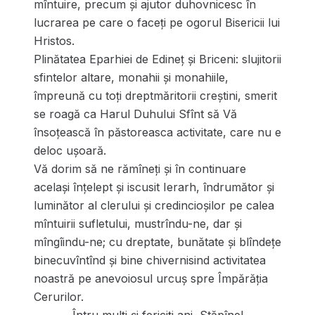
mîntuire, precum și ajutor duhovnicesc în
lucrarea pe care o faceți pe ogorul Bisericii lui
Hristos.
Plinătatea Eparhiei de Edineț și Briceni: slujitorii
sfintelor altare, monahii și monahiile,
împreună cu toți dreptmăritorii creștini, smerit
se roagă ca Harul Duhului Sfînt să Vă
însoțească în păstoreasca activitate, care nu e
deloc ușoară.
Vă dorim să ne rămîneți și în continuare
același înțelept și iscusit Ierarh, îndrumător și
luminător al clerului și credincioșilor pe calea
mîntuirii sufletului, mustrîndu-ne, dar și
mîngîindu-ne; cu dreptate, bunătate și blîndețe
binecuvîntînd și bine chivernisind activitatea
noastră pe anevoiosul urcuș spre Împărăția
Cerurilor.
Întru mulţi şi fericiţi ani, Stăpîne!