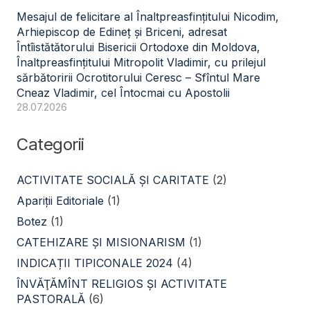
Mesajul de felicitare al Înaltpreasfințitului Nicodim,
Arhiepiscop de Edineț și Briceni, adresat
Întîistătătorului Bisericii Ortodoxe din Moldova,
Înaltpreasfințitului Mitropolit Vladimir, cu prilejul
sărbătoririi Ocrotitorului Ceresc – Sfîntul Mare
Cneaz Vladimir, cel Întocmai cu Apostolii
28.07.2026
Categorii
ACTIVITATE SOCIALĂ ŞI CARITATE
(2)
Apariții Editoriale
(1)
Botez
(1)
CATEHIZARE ŞI MISIONARISM
(1)
INDICAȚII TIPICONALE 2024
(4)
ÎNVĂŢĂMÎNT RELIGIOS ŞI ACTIVITATE
PASTORALĂ
(6)