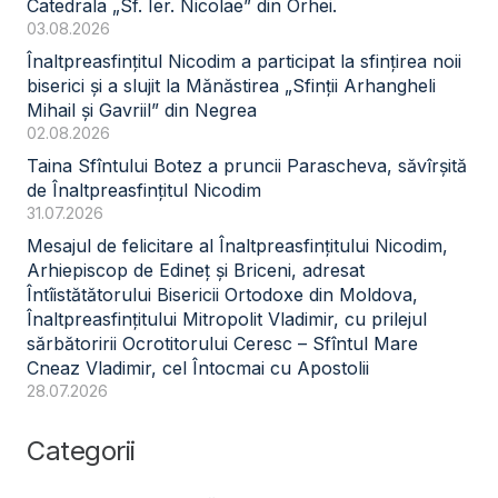
Catedrala „Sf. Ier. Nicolae” din Orhei.
03.08.2026
Înaltpreasfințitul Nicodim a participat la sfințirea noii
biserici și a slujit la Mănăstirea „Sfinții Arhangheli
Mihail și Gavriil” din Negrea
02.08.2026
Taina Sfîntului Botez a pruncii Parascheva, săvîrșită
de Înaltpreasfințitul Nicodim
31.07.2026
Mesajul de felicitare al Înaltpreasfințitului Nicodim,
Arhiepiscop de Edineț și Briceni, adresat
Întîistătătorului Bisericii Ortodoxe din Moldova,
Înaltpreasfințitului Mitropolit Vladimir, cu prilejul
sărbătoririi Ocrotitorului Ceresc – Sfîntul Mare
Cneaz Vladimir, cel Întocmai cu Apostolii
28.07.2026
Categorii