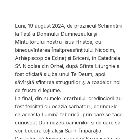
Luni, 19 august 2024, de praznicul Schimbării
la Față a Domnului Dumnezeului și
Mîntuitorului nostru Iisus Hristos, cu
binecuvîntarea Înaltpreasfinţitului Nicodim,
Arhiepiscop de Edineţ şi Briceni, în Catedrala
Sf. Nicolae din Orhei, după Sfînta Liturghie a
fost oficiată slujba unui Te Deum, apoi
săvîrșită sfințirea strugurilor și a roadelor noi
de fructe și legume.
La final, din numele Ierarhului, credincioșii au
fost felicitați cu ocazia sărbătorii, dorindu-le
ca această Lumină taborică, prin care se face
cunoscut Dumnezeu oamenilor și de care se
vor bucura toți aleșii Săi în Împărăția
Cerurilor, să lumineze și să călăuzească viața