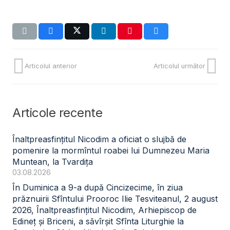
Articolul anterior
Articolul următor
Articole recente
Înaltpreasfințitul Nicodim a oficiat o slujbă de
pomenire la mormîntul roabei lui Dumnezeu Maria
Muntean, la Tvardița
03.08.2026
În Duminica a 9-a după Cincizecime, în ziua
prăznuirii Sfîntului Prooroc Ilie Tesviteanul, 2 august
2026, Înaltpreasfințitul Nicodim, Arhiepiscop de
Edineț și Briceni, a săvîrșit Sfînta Liturghie la