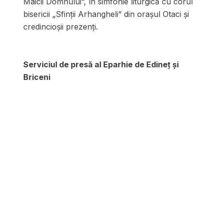
Maicii Domnului”, în simfonie liturgică cu corul
bisericii „Sfinţii Arhangheli” din orașul Otaci și
credincioşii prezenţi.
Serviciul de presă al Eparhie de Edineț și
Briceni