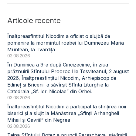
Articole recente
Înaltpreasfințitul Nicodim a oficiat o slujbă de
pomenire la mormîntul roabei lui Dumnezeu Maria
Muntean, la Tvardița
03.08.2026
În Duminica a 9-a după Cincizecime, în ziua
prăznuirii Sfîntului Prooroc Ilie Tesviteanul, 2 august
2026, Înaltpreasfințitul Nicodim, Arhiepiscop de
Edineț și Briceni, a săvîrșit Sfînta Liturghie la
Catedrala „Sf. Ier. Nicolae” din Orhei.
03.08.2026
Înaltpreasfințitul Nicodim a participat la sfințirea noii
biserici și a slujit la Mănăstirea „Sfinții Arhangheli
Mihail și Gavriil” din Negrea
02.08.2026
Taina Sfîntului Botez a pruncii Parascheva, săvîrșită