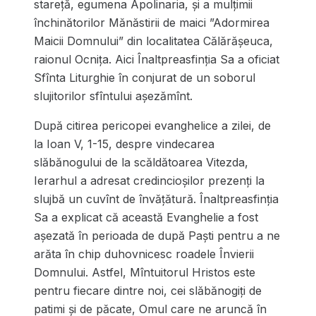
stareță, egumena Apolinaria, și a mulțimii
închinătorilor Mănăstirii de maici ”Adormirea
Maicii Domnului” din localitatea Călărășeuca,
raionul Ocnița. Aici Înaltpreasfinția Sa a oficiat
Sfînta Liturghie în conjurat de un soborul
slujitorilor sfîntului așezămînt.
După citirea pericopei evanghelice a zilei, de
la Ioan V, 1-15, despre vindecarea
slăbănogului de la scăldătoarea Vitezda,
Ierarhul a adresat credincioșilor prezenți la
slujbă un cuvînt de învățătură. Înaltpreasfinția
Sa a explicat că această Evanghelie a fost
așezată în perioada de după Paști pentru a ne
arăta în chip duhovnicesc roadele Învierii
Domnului. Astfel, Mîntuitorul Hristos este
pentru fiecare dintre noi, cei slăbănogiți de
patimi și de păcate, Omul care ne aruncă în