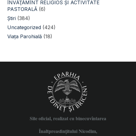
ÎNVĂŢĂMÎNT RELIGIOS ŞI ACTIVITATE
PASTORALĂ
(6)
Știri
(384)
Uncategorized
(424)
Viața Parohială
(18)
Site oficial, realizat cu binecuvîntarea
Înaltpreasfințitului Nicodim,