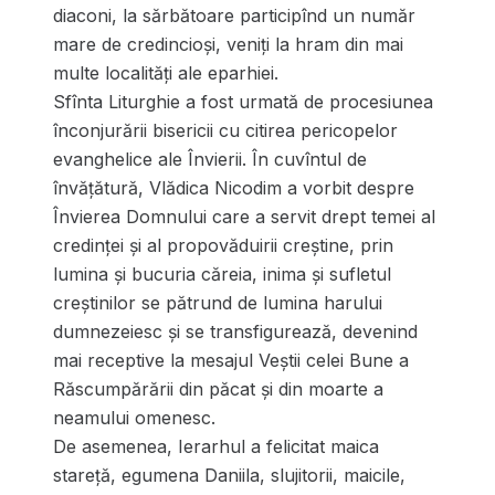
diaconi, la sărbătoare participînd un număr
mare de credincioși, veniți la hram din mai
multe localități ale eparhiei.
Sfînta Liturghie a fost urmată de procesiunea
înconjurării bisericii cu citirea pericopelor
evanghelice ale Învierii. În cuvîntul de
învățătură, Vlădica Nicodim a vorbit despre
Învierea Domnului care a servit drept temei al
credinței și al propovăduirii creștine, prin
lumina și bucuria căreia, inima și sufletul
creștinilor se pătrund de lumina harului
dumnezeiesc și se transfigurează, devenind
mai receptive la mesajul Veștii celei Bune a
Răscumpărării din păcat și din moarte a
neamului omenesc.
De asemenea, Ierarhul a felicitat maica
stareță, egumena Daniila, slujitorii, maicile,