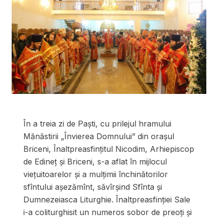
În a treia zi de Paști, cu prilejul hramului
Mănăstirii „Învierea Domnului” din orașul
Briceni, Înaltpreasfințitul Nicodim, Arhiepiscop
de Edineț și Briceni, s-a aflat în mijlocul
viețuitoarelor și a mulțimii închinătorilor
sfîntului așezămînt, săvîrșind Sfînta și
Dumnezeiasca Liturghie. Înaltpreasfinției Sale
i-a coliturghisit un numeros sobor de preoți și