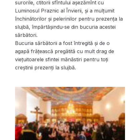
surorile, ctitorii sfîntului așezămînt cu
Luminosul Praznic al Învierii, și a mulțumit
închinătorilor și pelerinilor pentru prezența la
slujbă, împărtășindu-se din bucuria acestei
sărbători.
Bucuria sărbătorii a fost întregită și de o
agapă frățească pregătită cu mult drag de
viețuitoarele sfintei mănăstiri pentru toți
creștinii prezenți la slujbă.