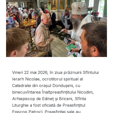
Vineri 22 mai 2026, în ziua prăznuirii Sfîntului
Ierarh Nicolae, ocrotitorul spiritual al
Catedralei din orașul Dondușeni, cu
binecuvîntarea Înaltpreasfințitului Nicodim,
Arhiepiscop de Edineț și Briceni, Sfînta
Liturghie a fost oficiată de Preasfințitul
Episcop Patrocl. Preasfinției sale au