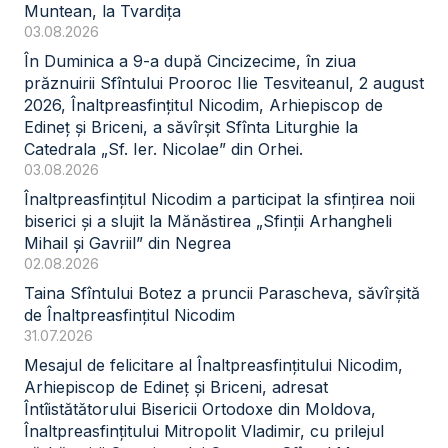
Muntean, la Tvardița
03.08.2026
În Duminica a 9-a după Cincizecime, în ziua
prăznuirii Sfîntului Prooroc Ilie Tesviteanul, 2 august
2026, Înaltpreasfințitul Nicodim, Arhiepiscop de
Edineț și Briceni, a săvîrșit Sfînta Liturghie la
Catedrala „Sf. Ier. Nicolae” din Orhei.
03.08.2026
Înaltpreasfințitul Nicodim a participat la sfințirea noii
biserici și a slujit la Mănăstirea „Sfinții Arhangheli
Mihail și Gavriil” din Negrea
02.08.2026
Taina Sfîntului Botez a pruncii Parascheva, săvîrșită
de Înaltpreasfințitul Nicodim
31.07.2026
Mesajul de felicitare al Înaltpreasfințitului Nicodim,
Arhiepiscop de Edineț și Briceni, adresat
Întîistătătorului Bisericii Ortodoxe din Moldova,
Înaltpreasfințitului Mitropolit Vladimir, cu prilejul