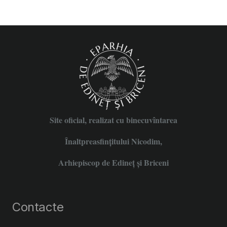
Site oficial, realizat cu binecuvîntarea
Înaltpreasfințitului Nicodim,
Arhiepiscop de Edineţ şi Briceni
Contacte