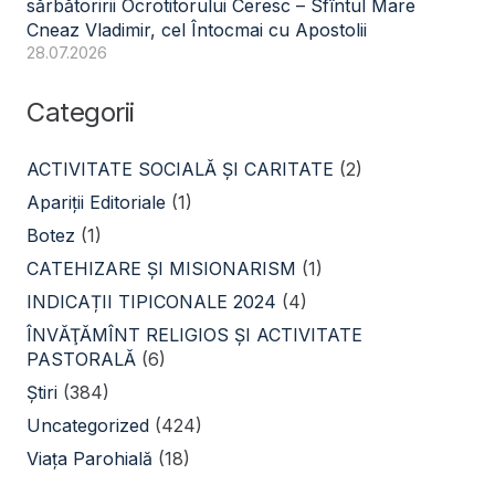
sărbătoririi Ocrotitorului Ceresc – Sfîntul Mare
Cneaz Vladimir, cel Întocmai cu Apostolii
28.07.2026
Categorii
ACTIVITATE SOCIALĂ ŞI CARITATE
(2)
Apariții Editoriale
(1)
Botez
(1)
CATEHIZARE ŞI MISIONARISM
(1)
INDICAȚII TIPICONALE 2024
(4)
ÎNVĂŢĂMÎNT RELIGIOS ŞI ACTIVITATE
PASTORALĂ
(6)
Știri
(384)
Uncategorized
(424)
Viața Parohială
(18)