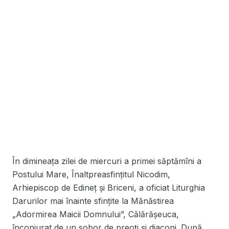
În dimineața zilei de miercuri a primei săptămîni a
Postului Mare, Înaltpreasfințitul Nicodim,
Arhiepiscop de Edineț și Briceni, a oficiat Liturghia
Darurilor mai înainte sfințite la Mănăstirea
„Adormirea Maicii Domnului”, Călărășeuca,
înconjurat de un sobor de preoți și diaconi. După