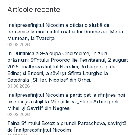
Articole recente
Înaltpreasfințitul Nicodim a oficiat o slujbă de
pomenire la mormîntul roabei lui Dumnezeu Maria
Muntean, la Tvardița
03.08.2026
În Duminica a 9-a după Cincizecime, în ziua
prăznuirii Sfîntului Prooroc Ilie Tesviteanul, 2 august
2026, Înaltpreasfințitul Nicodim, Arhiepiscop de
Edineț și Briceni, a săvîrșit Sfînta Liturghie la
Catedrala „Sf. Ier. Nicolae” din Orhei.
03.08.2026
Înaltpreasfințitul Nicodim a participat la sfințirea noii
biserici și a slujit la Mănăstirea „Sfinții Arhangheli
Mihail și Gavriil” din Negrea
02.08.2026
Taina Sfîntului Botez a pruncii Parascheva, săvîrșită
de Înaltpreasfințitul Nicodim