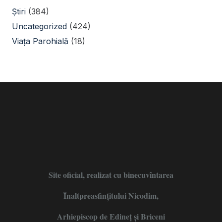
Știri
(384)
Uncategorized
(424)
Viața Parohială
(18)
Site oficial, realizat cu binecuvîntarea
Înaltpreasfințitului Nicodim,
Arhiepiscop de Edineţ şi Briceni