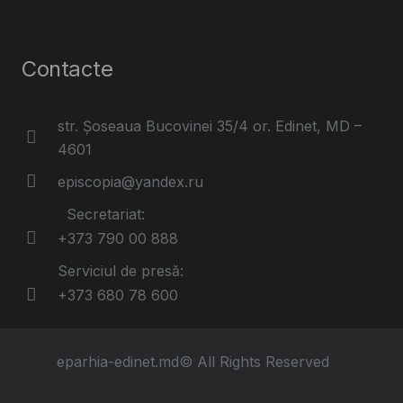
Contacte
str. Șoseaua Bucovinei 35/4 or. Edinet, MD –
4601
episcopia@yandex.ru
Secretariat:
+373 790 00 888
Serviciul de presă:
+373 680 78 600
eparhia-edinet.md© All Rights Reserved