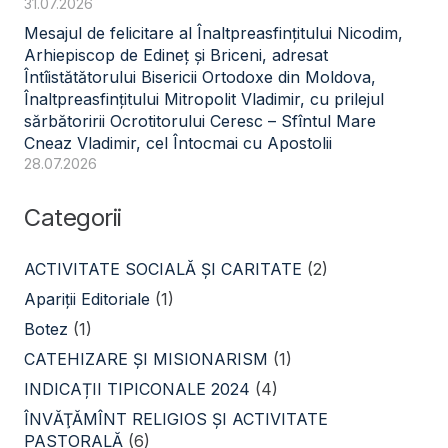
31.07.2026
Mesajul de felicitare al Înaltpreasfințitului Nicodim,
Arhiepiscop de Edineț și Briceni, adresat
Întîistătătorului Bisericii Ortodoxe din Moldova,
Înaltpreasfințitului Mitropolit Vladimir, cu prilejul
sărbătoririi Ocrotitorului Ceresc – Sfîntul Mare
Cneaz Vladimir, cel Întocmai cu Apostolii
28.07.2026
Categorii
ACTIVITATE SOCIALĂ ŞI CARITATE
(2)
Apariții Editoriale
(1)
Botez
(1)
CATEHIZARE ŞI MISIONARISM
(1)
INDICAȚII TIPICONALE 2024
(4)
ÎNVĂŢĂMÎNT RELIGIOS ŞI ACTIVITATE
PASTORALĂ
(6)