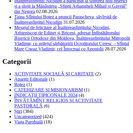
Înaltpreasfințitul Nicodim a participat la sfințirea noii biserici
și a slujit la Mănăstirea „Sfinții Arhangheli Mihail și Gavriil”
din Negrea
02.08.2026
Taina Sfîntului Botez a pruncii Parascheva, săvîrșită de
Înaltpreasfințitul Nicodim
31.07.2026
Mesajul de felicitare al Înaltpreasfințitului Nicodim,
Arhiepiscop de Edineț și Briceni, adresat Întîistătătorului
Bisericii Ortodoxe din Moldova, Înaltpreasfințitului Mitropolit
Vladimir, cu prilejul sărbătoririi Ocrotitorului Ceresc – Sfîntul
Mare Cneaz Vladimir, cel Întocmai cu Apostolii
28.07.2026
Categorii
ACTIVITATE SOCIALĂ ŞI CARITATE
(2)
Apariții Editoriale
(1)
Botez
(1)
CATEHIZARE ŞI MISIONARISM
(1)
INDICAȚII TIPICONALE 2024
(4)
ÎNVĂŢĂMÎNT RELIGIOS ŞI ACTIVITATE
PASTORALĂ
(6)
Știri
(384)
Uncategorized
(424)
Viața Parohială
(18)