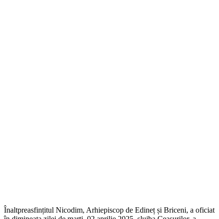
Înaltpreasfințitul Nicodim, Arhiepiscop de Edineț și Briceni, a oficiat
în dimineața zilei de marți, 02 aprilie 2025, slujba Ceasurilor, a