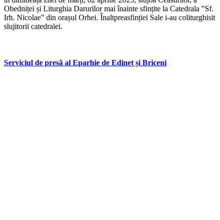
Obedniței și Liturghia Darurilor mai înainte sfințite la Catedrala ”Sf.
Irh. Nicolae” din orașul Orhei. Înaltpreasfinției Sale i-au coliturghisit
slujitorii catedralei.
Serviciul de presă al Eparhie de Edineț și Briceni