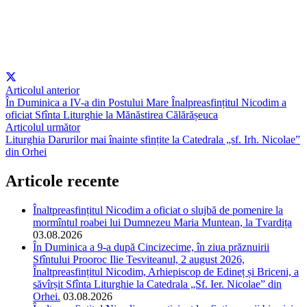
Articolul anterior
În Duminica a IV-a din Postului Mare Înalpreasfințitul Nicodim a
oficiat Sfînta Liturghie la Mănăstirea Călărășeuca
Articolul următor
Liturghia Darurilor mai înainte sfințite la Catedrala „sf. Irh. Nicolae”
din Orhei
Articole recente
Înaltpreasfințitul Nicodim a oficiat o slujbă de pomenire la
mormîntul roabei lui Dumnezeu Maria Muntean, la Tvardița
03.08.2026
În Duminica a 9-a după Cincizecime, în ziua prăznuirii
Sfîntului Prooroc Ilie Tesviteanul, 2 august 2026,
Înaltpreasfințitul Nicodim, Arhiepiscop de Edineț și Briceni, a
săvîrșit Sfînta Liturghie la Catedrala „Sf. Ier. Nicolae” din
Orhei.
03.08.2026