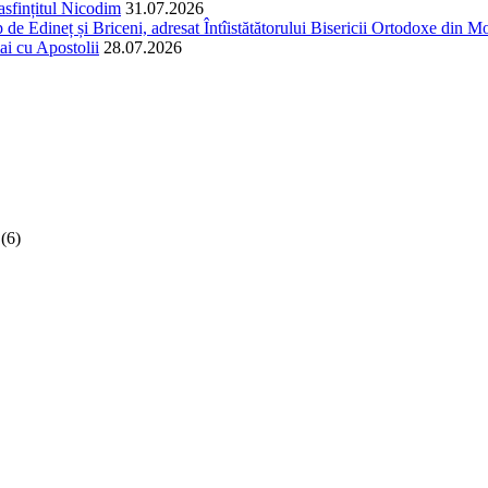
easfințitul Nicodim
31.07.2026
 de Edineț și Briceni, adresat Întîistătătorului Bisericii Ortodoxe din Mol
ai cu Apostolii
28.07.2026
(6)