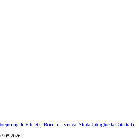
iepiscop de Edineț și Briceni, a săvîrșit Sfînta Liturghie la Catedrala
02.08.2026