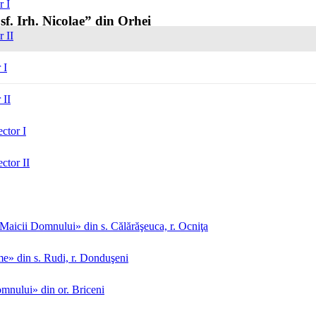
r I
sf. Irh. Nicolae” din Orhei
r II
 I
 II
ctor I
ctor II
aicii Domnului» din s. Călărăşeuca, r. Ocniţa
me» din s. Rudi, r. Donduşeni
mnului» din or. Briceni