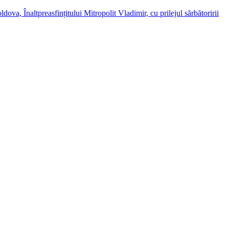
dova, Înaltpreasfințitului Mitropolit Vladimir, cu prilejul sărbătoririi