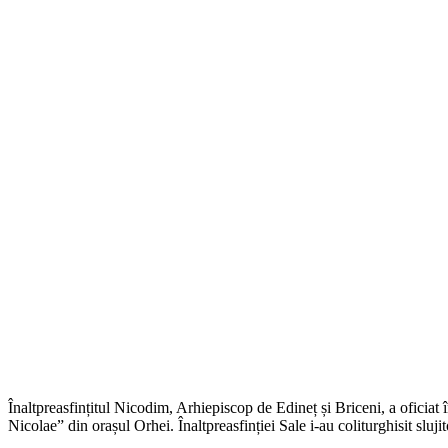
Înaltpreasfințitul Nicodim, Arhiepiscop de Edineț și Briceni, a oficiat î
Nicolae” din orașul Orhei. Înaltpreasfinției Sale i-au coliturghisit slujit