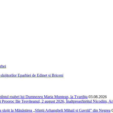
rhei
lujitorilor Eparhiei de Edineț și Briceni
ormîntul roabei lui Dumnezeu Maria Muntean, la Tvardița
03.08.2026
Prooroc Ilie Tesviteanul, 2 august 2026, Înaltpreasfințitul Nicodim, Arh
și a slujit la Mănăstirea „Sfinții Arhangheli Mihail și Gavriil” din Negrea