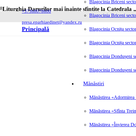
Blagocinia Briceni secto
Liturghia Darurilor mai înainte sfințite la Catedrala „
+37368078600
Blagocinia Briceni secto
Posted on
12.03.2025
presa.eparhiaedinet@yandex.ru
Principală
Blagocinia Ocnița sector
Blagocinia Ocnița sector
Blagocinia Dondușeni se
Blagocinia Dondușeni se
Mănăstiri
Mănăstirea «Adormirea M
Mănăstirea «Sfînta Trei
Mănăstirea «Învierea Do