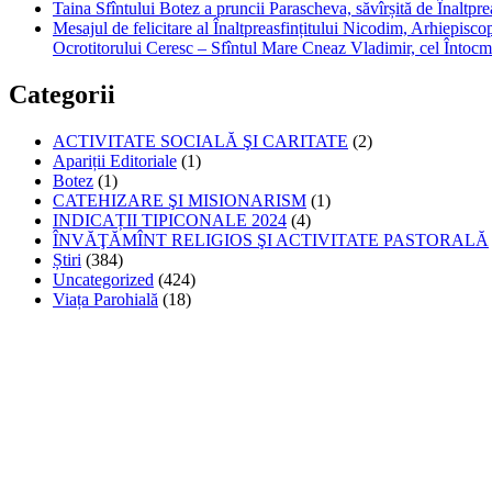
Taina Sfîntului Botez a pruncii Parascheva, săvîrșită de Înaltpr
Mesajul de felicitare al Înaltpreasfințitului Nicodim, Arhiepiscop
Ocrotitorului Ceresc – Sfîntul Mare Cneaz Vladimir, cel Întocm
Categorii
ACTIVITATE SOCIALĂ ŞI CARITATE
(2)
Apariții Editoriale
(1)
Botez
(1)
CATEHIZARE ŞI MISIONARISM
(1)
INDICAȚII TIPICONALE 2024
(4)
ÎNVĂŢĂMÎNT RELIGIOS ŞI ACTIVITATE PASTORALĂ
Știri
(384)
Uncategorized
(424)
Viața Parohială
(18)