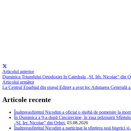
Articolul anterior
Duminica Triumfului Ortodoxiei în Catedrala „Sf. Irh. Nicolae” din O
Articolul următor
La Centrul Eparhial din orașul Edineț a avut loc Adunarea Generală a s
Articole recente
Înaltpreasfințitul Nicodim a oficiat o slujbă de pomenire la m
În Duminica a 9-a după Cincizecime, în ziua prăznuirii Sfîntului 
„Sf. Ier. Nicolae” din Orhei.
03.08.2026
Înaltpreasfințitul Nicodim a participat la sfințirea noii biserici 