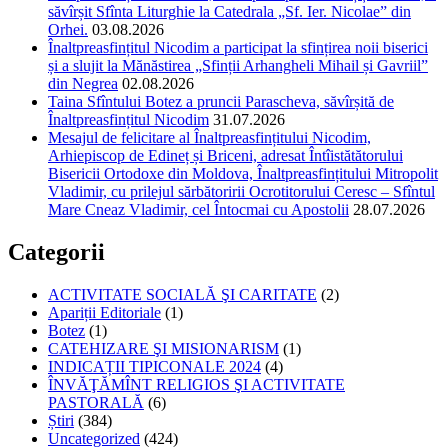
săvîrșit Sfînta Liturghie la Catedrala „Sf. Ier. Nicolae” din
Orhei.
03.08.2026
Înaltpreasfințitul Nicodim a participat la sfințirea noii biserici
și a slujit la Mănăstirea „Sfinții Arhangheli Mihail și Gavriil”
din Negrea
02.08.2026
Taina Sfîntului Botez a pruncii Parascheva, săvîrșită de
Înaltpreasfințitul Nicodim
31.07.2026
Mesajul de felicitare al Înaltpreasfințitului Nicodim,
Arhiepiscop de Edineț și Briceni, adresat Întîistătătorului
Bisericii Ortodoxe din Moldova, Înaltpreasfințitului Mitropolit
Vladimir, cu prilejul sărbătoririi Ocrotitorului Ceresc – Sfîntul
Mare Cneaz Vladimir, cel Întocmai cu Apostolii
28.07.2026
Categorii
ACTIVITATE SOCIALĂ ŞI CARITATE
(2)
Apariții Editoriale
(1)
Botez
(1)
CATEHIZARE ŞI MISIONARISM
(1)
INDICAȚII TIPICONALE 2024
(4)
ÎNVĂŢĂMÎNT RELIGIOS ŞI ACTIVITATE
PASTORALĂ
(6)
Știri
(384)
Uncategorized
(424)