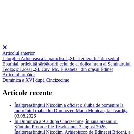
Articolul anterior
Liturghia Arhierească la paraclisul „Sf. Trei Ierarhi” din sediul
Eparhial, prilejuită sărbătoririi celui de al doilea hram al Seminarului
Teologic Liceal „Sf. Cuv. Mc. Elisabeta” din orașul Edineț
Articolul următor
Duminica a XVI după Cincizecime
Articole recente
Înaltpreasfințitul Nicodim a oficiat o slujbă de pomenire la
mormîntul roabei lui Dumnezeu Maria Muntean, la Tvardița
03.08.2026
În Duminica a 9-a după Cincizecime, în ziua prăznuirii
Sfîntului Prooroc Ilie Tesviteanul, 2 august 2026,
Înaltpreasfințitul Nicodim, Arhiepiscop de Edineț și Briceni, a