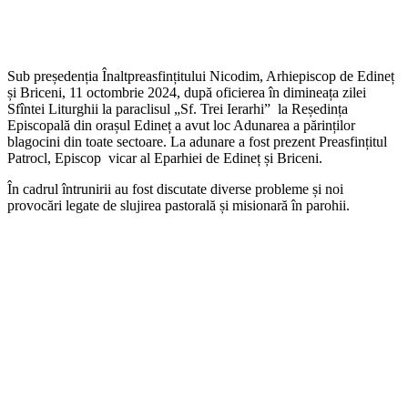
Sub președenția Înaltpreasfințitului Nicodim, Arhiepiscop de Edineț
și Briceni, 11 octombrie 2024, după oficierea în dimineața zilei
Sfîntei Liturghii la paraclisul „Sf. Trei Ierarhi” la Reședința
Episcopală din orașul Edineț a avut loc Adunarea a părinților
blagocini din toate sectoare. La adunare a fost prezent Preasfințitul
Patrocl, Episcop vicar al Eparhiei de Edineț și Briceni.
În cadrul întrunirii au fost discutate diverse probleme și noi
provocări legate de slujirea pastorală și misionară în parohii.