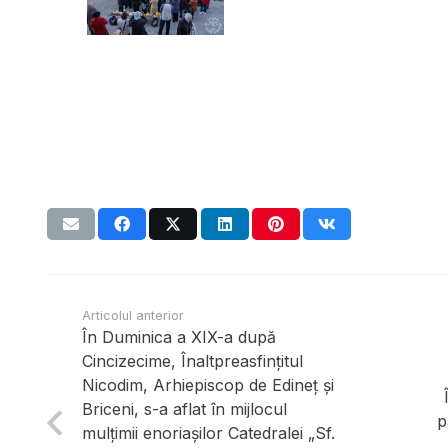
Articolul anterior
În Duminica a XIX-a după
Cincizecime, Înaltpreasfințitul
Nicodim, Arhiepiscop de Edineț și
Briceni, s-a aflat în mijlocul
p
mulțimii enoriașilor Catedralei „Sf.