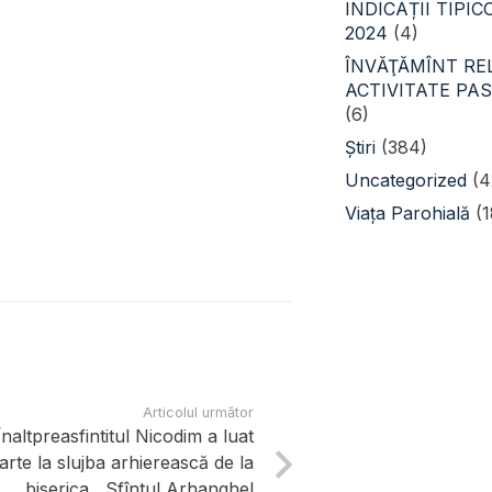
INDICAȚII TIPI
2024
(4)
ÎNVĂŢĂMÎNT REL
ACTIVITATE PA
(6)
Știri
(384)
Uncategorized
(4
Viața Parohială
(1
Articolul următor
Înaltpreasfintitul Nicodim a luat
arte la slujba arhierească de la
biserica ,,Sfîntul Arhanghel