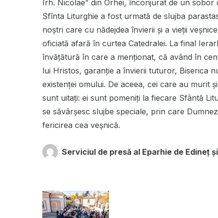
Irh. Nicolae” din Orhei, înconjurat de un sobor de
Sfînta Liturghie a fost urmată de slujba parastasul
noștri care cu nădejdea învierii și a vieții veșn
oficiată afară în curtea Catedralei. La final Iera
învățătură în care a menţionat, că având în cen
lui Hristos, garanţie a învierii tuturor, Biserica 
existenţei omului. De aceea, cei care au murit ş
sunt uitaţi: ei sunt pomeniţi la fiecare Sfântă Li
se săvârşesc slujbe speciale, prin care Dumnez
fericirea cea veşnică.
Serviciul de presă al Eparhie de Edineț și