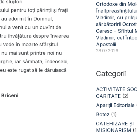
 slujitori.
Ortodoxe din Mol
ui pentru toți părinții și frații
Înaltpreasfințitulu
Vladimir, cu prilej
ice au adormit în Domnul,
sărbătoririi Ocroti
rhul a venit cu un cuvînt de
Ceresc – Sfîntul
tru învăţătura despre învierea
Vladimir, cel Înto
nu vede în moarte sfârşitul
Apostolii
28.07.2026
i nu mai sunt printre noi nu
turghie, iar sâmbăta, îndeosebi,
eu este rugat să le dăruiască
Categorii
ACTIVITATE SOC
 Briceni
CARITATE
(2)
Apariții Editoriale
Botez
(1)
CATEHIZARE ŞI
MISIONARISM
(1