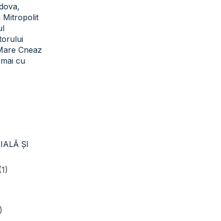
dova,
i Mitropolit
ul
torului
 Mare Cneaz
cmai cu
IALĂ ŞI
(1)
)