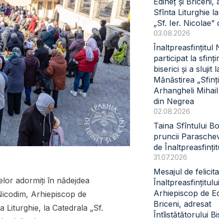
Edineț și Briceni, 
Sfînta Liturghie l
„Sf. Ier. Nicolae” 
03.08.2026
Înaltpreasfințitul
participat la sfinți
biserici și a slujit l
Mănăstirea „Sfinți
Arhangheli Mihail 
din Negrea
02.08.2026
Taina Sfîntului B
pruncii Paraschev
de Înaltpreasfinți
31.07.2026
Mesajul de felicita
lor adormiți în nădejdea
Înaltpreasfințitul
Arhiepiscop de Ed
ul Nicodim, Arhiepiscop de
Briceni, adresat
a Liturghie, la Catedrala „Sf.
Întîistătătorului Bi