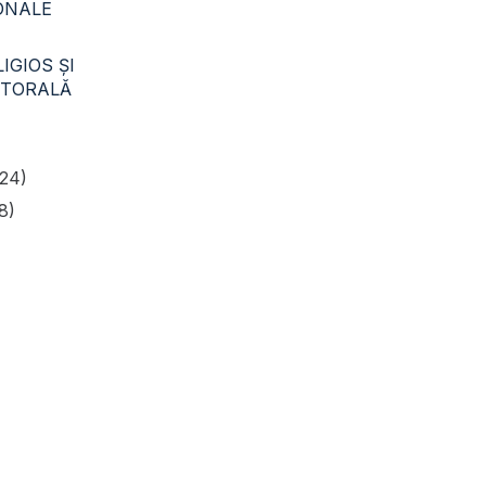
CONALE
IGIOS ŞI
STORALĂ
24)
8)