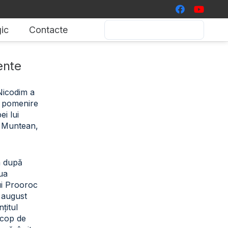
ic
Contacte
ente
 Nicodim a
de pomenire
i lui
 Muntean,
a după
iua
ui Prooroc
2 august
țitul
scop de