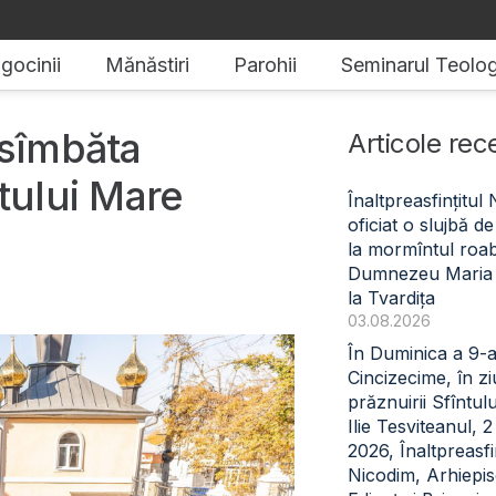
gocinii
Mănăstiri
Parohii
Seminarul Teolog
 sîmbăta
Articole rec
tului Mare
Înaltpreasfințitul
oficiat o slujbă 
la mormîntul roabe
Dumnezeu Maria
la Tvardița
03.08.2026
În Duminica a 9-
Cincizecime, în z
prăznuirii Sfîntul
Ilie Tesviteanul, 
2026, Înaltpreasfin
Nicodim, Arhiepi