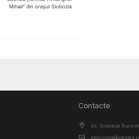
Mihail” din orașul Slobozia
Contacte
str. Șoseaua Bucovi
episcopia@yandex.r