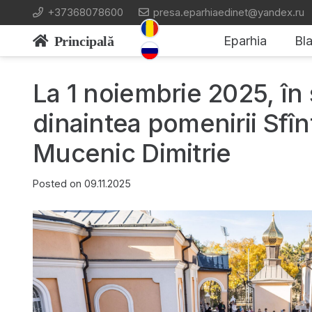
+37368078600
presa.eparhiaedinet@yandex.ru
Principală
Eparhia
Bla
La 1 noiembrie 2025, în
dinaintea pomenirii Sfîn
Mucenic Dimitrie
Posted on
09.11.2025