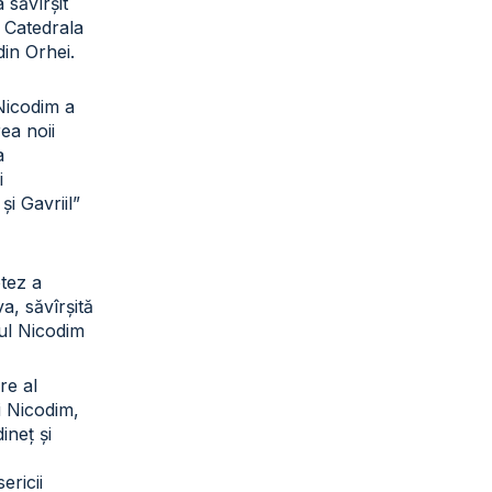
a săvîrșit
a Catedrala
din Orhei.
 Nicodim a
rea noii
a
i
și Gavriil”
otez a
a, săvîrșită
tul Nicodim
re al
ui Nicodim,
ineț și
sericii