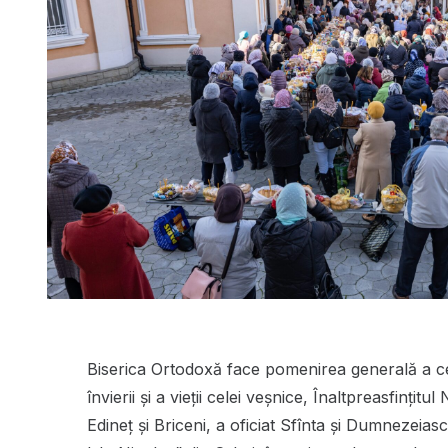
Biserica Ortodoxă face pomenirea generală a ce
învierii și a vieții celei veșnice, Înaltpreasfințit
Edineț și Briceni, a oficiat Sfînta și Dumnezeiasc