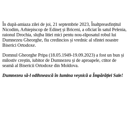
În după-amiaza zilei de joi, 21 septembrie 2023, Înaltpreasfințitul
Nicodim, Arhiepiscop de Edineț și Briceni, a oficiat în satul Pelenia,
raionul Drochia, slujba litiei mici pentu nou-răposatul robul lui
Dumnezeu Gheorghe, fiu credincios și vrednic al sfintei noastre
Biserici Ortodoxe.
Domnul Gheorghe Pripa (18.05.1949-19.09.2023) a fost un bun și
milostiv creștin, iubitor de Dumnezeu și de aproapele, ctitor de
seamă al Bisericii Ortodoxe din Moldova.
Dumnezeu să-l odihnească în lumina veșnică a Împărăției Sale!