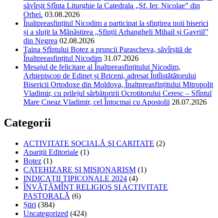
săvîrșit Sfînta Liturghie la Catedrala „Sf. Ier. Nicolae” din
Orhei.
03.08.2026
Înaltpreasfințitul Nicodim a participat la sfințirea noii biserici
și a slujit la Mănăstirea „Sfinții Arhangheli Mihail și Gavriil”
din Negrea
02.08.2026
Taina Sfîntului Botez a pruncii Parascheva, săvîrșită de
Înaltpreasfințitul Nicodim
31.07.2026
Mesajul de felicitare al Înaltpreasfințitului Nicodim,
Arhiepiscop de Edineț și Briceni, adresat Întîistătătorului
Bisericii Ortodoxe din Moldova, Înaltpreasfințitului Mitropolit
Vladimir, cu prilejul sărbătoririi Ocrotitorului Ceresc – Sfîntul
Mare Cneaz Vladimir, cel Întocmai cu Apostolii
28.07.2026
Categorii
ACTIVITATE SOCIALĂ ŞI CARITATE
(2)
Apariții Editoriale
(1)
Botez
(1)
CATEHIZARE ŞI MISIONARISM
(1)
INDICAȚII TIPICONALE 2024
(4)
ÎNVĂŢĂMÎNT RELIGIOS ŞI ACTIVITATE
PASTORALĂ
(6)
Știri
(384)
Uncategorized
(424)