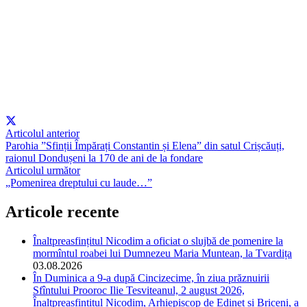
Articolul anterior
Parohia ”Sfinții Împărați Constantin și Elena” din satul Crișcăuți,
raionul Dondușeni la 170 de ani de la fondare
Articolul următor
„Pomenirea dreptului cu laude…”
Articole recente
Înaltpreasfințitul Nicodim a oficiat o slujbă de pomenire la
mormîntul roabei lui Dumnezeu Maria Muntean, la Tvardița
03.08.2026
În Duminica a 9-a după Cincizecime, în ziua prăznuirii
Sfîntului Prooroc Ilie Tesviteanul, 2 august 2026,
Înaltpreasfințitul Nicodim, Arhiepiscop de Edineț și Briceni, a