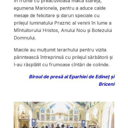
în frunte cu preacuvioasa maică stareță,
egumena Marionela, pentru a aduce calde
mesaje de felicitare și daruri speciale cu
prilejul luminatului Praznic al venirii în lume a
Mîntuitorului Hristos, Anului Nou și Botezului
Domnului.
Maicile au mulțumit Ierarhului pentru vizita
părintească întreprinsă cu prilejul sărbătorii și
l-au răsplătit cu frumoase cîntări de colinde.
Biroul de presă al Eparhiei de Edineț și
Briceni