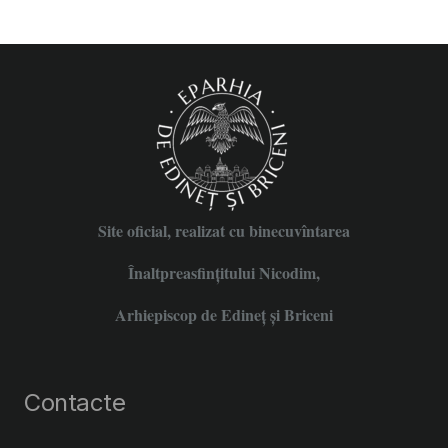
Site oficial, realizat cu binecuvîntarea
Înaltpreasfințitului Nicodim,
Arhiepiscop de Edineţ şi Briceni
Contacte