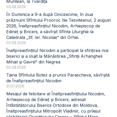
Muntean, la Tvardița
03.08.2026
În Duminica a 9-a după Cincizecime, în ziua
prăznuirii Sfîntului Prooroc Ilie Tesviteanul, 2 august
2026, Înaltpreasfințitul Nicodim, Arhiepiscop de
Edineț și Briceni, a săvîrșit Sfînta Liturghie la
Catedrala „Sf. Ier. Nicolae” din Orhei.
03.08.2026
Înaltpreasfințitul Nicodim a participat la sfințirea noii
biserici și a slujit la Mănăstirea „Sfinții Arhangheli
Mihail și Gavriil” din Negrea
02.08.2026
Taina Sfîntului Botez a pruncii Parascheva, săvîrșită
de Înaltpreasfințitul Nicodim
31.07.2026
Mesajul de felicitare al Înaltpreasfințitului Nicodim,
Arhiepiscop de Edineț și Briceni, adresat
Întîistătătorului Bisericii Ortodoxe din Moldova,
Înaltpreasfințitului Mitropolit Vladimir, cu prilejul
sărbătoririi Ocrotitorului Ceresc – Sfîntul Mare