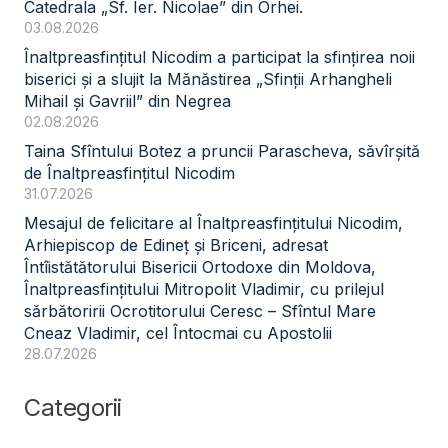
Catedrala „Sf. Ier. Nicolae” din Orhei.
03.08.2026
Înaltpreasfințitul Nicodim a participat la sfințirea noii
biserici și a slujit la Mănăstirea „Sfinții Arhangheli
Mihail și Gavriil” din Negrea
02.08.2026
Taina Sfîntului Botez a pruncii Parascheva, săvîrșită
de Înaltpreasfințitul Nicodim
31.07.2026
Mesajul de felicitare al Înaltpreasfințitului Nicodim,
Arhiepiscop de Edineț și Briceni, adresat
Întîistătătorului Bisericii Ortodoxe din Moldova,
Înaltpreasfințitului Mitropolit Vladimir, cu prilejul
sărbătoririi Ocrotitorului Ceresc – Sfîntul Mare
Cneaz Vladimir, cel Întocmai cu Apostolii
28.07.2026
Categorii