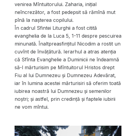
venirea Mîntuitorului. Zaharia, inițial
neîncrezător, a fost pedepsit să rămînă mut
pînă la nașterea copilului.
În cadrul Sfintei Liturghii a fost citită
evanghelia de la Luca 5, 1-11 despre pescuirea
minunată. Înaltpreasfințitul Nicodim a rostit un
cuvînt de învățătură. Ierarhul a atras atenția
că Sfînta Evanghelie a Duminicii ne îndeamnă
să-l mărturisim pe Mîntuitorul Hristos drept
Fiu al lui Dumnezeu și Dumnezeu Adevărat,
iar în lumina acestei mărturisiri să oferim toată
iubirea noastră lui Dumnezeu și semenilor
noștri; și astfel, prin credință și faptele iubirii
ne vom mîntui.