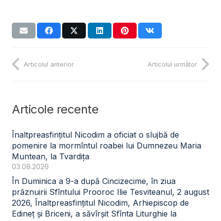
Articolul anterior
Articolul următor
Articole recente
Înaltpreasfințitul Nicodim a oficiat o slujbă de
pomenire la mormîntul roabei lui Dumnezeu Maria
Muntean, la Tvardița
03.08.2026
În Duminica a 9-a după Cincizecime, în ziua
prăznuirii Sfîntului Prooroc Ilie Tesviteanul, 2 august
2026, Înaltpreasfințitul Nicodim, Arhiepiscop de
Edineț și Briceni, a săvîrșit Sfînta Liturghie la