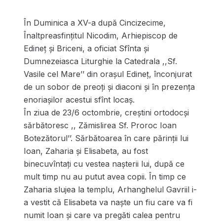
În Duminica a XV-a după Cincizecime,
Înaltpreasfințitul Nicodim, Arhiepiscop de
Edineț și Briceni, a oficiat Sfînta și
Dumnezeiasca Liturghie la Catedrala ,,Sf.
Vasile cel Mare’’ din orașul Edineț, înconjurat
de un sobor de preoți și diaconi și în prezența
enoriașilor acestui sfînt locaș.
În ziua de 23/6 octombrie, creștini ortodocși
sărbătoresc ,, Zămislirea Sf. Proroc Ioan
Botezătorul’’. Sărbătoarea în care părinții lui
Ioan, Zaharia și Elisabeta, au fost
binecuvîntați cu vestea nașterii lui, după ce
mult timp nu au putut avea copii. În timp ce
Zaharia slujea la templu, Arhanghelul Gavriil i-
a vestit că Elisabeta va naște un fiu care va fi
numit Ioan și care va pregăti calea pentru