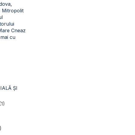
dova,
i Mitropolit
ul
torului
 Mare Cneaz
cmai cu
IALĂ ŞI
(1)
)