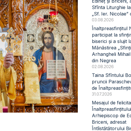
Edineț și Briceni, 
Sfînta Liturghie l
„Sf. Ier. Nicolae” 
03.08.2026
Înaltpreasfințitul
participat la sfinți
biserici și a slujit l
Mănăstirea „Sfinți
Arhangheli Mihail 
din Negrea
02.08.2026
Taina Sfîntului B
pruncii Paraschev
de Înaltpreasfinți
31.07.2026
Mesajul de felicita
Înaltpreasfințitul
Arhiepiscop de Ed
Briceni, adresat
Întîistătătorului Bi