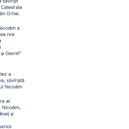
a săvîrșit
a Catedrala
din Orhei.
 Nicodim a
rea noii
a
i
și Gavriil”
otez a
a, săvîrșită
tul Nicodim
re al
ui Nicodim,
ineț și
sericii