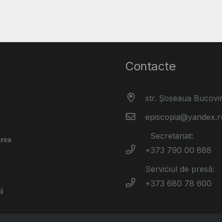
Contacte
str. Șoseaua Bucovi
episcopia@yandex.r
Secretariat:
area
+373 790 00 888
Serviciul de presă:
+373 680 78 600
i