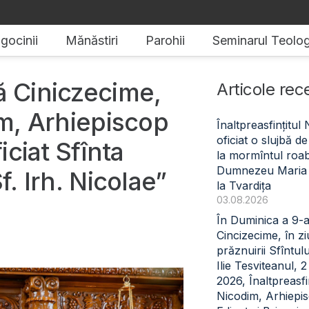
gocinii
Mănăstiri
Parohii
Seminarul Teolog
ă Ciniczecime,
Articole rec
im, Arhiepiscop
Înaltpreasfințitul
oficiat o slujbă 
iciat Sfînta
la mormîntul roabe
Dumnezeu Maria
f. Irh. Nicolae”
la Tvardița
03.08.2026
În Duminica a 9-
Cincizecime, în z
prăznuirii Sfîntul
Ilie Tesviteanul, 
2026, Înaltpreasfin
Nicodim, Arhiepi