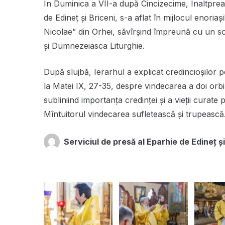
În Duminica a VII-a după Cincizecime, Înaltprea
de Edineț și Briceni, s-a aflat în mijlocul enoriași
Nicolae” din Orhei, săvîrșind împreună cu un so
și Dumnezeiasca Liturghie.
După slujbă, Ierarhul a explicat credincioșilor p
la Matei IX, 27-35, despre vindecarea a doi orb
subliniind importanța credinței și a vieții curate
Mîntuitorul vindecarea sufletească și trupească
Serviciul de presă al Eparhie de Edineț și