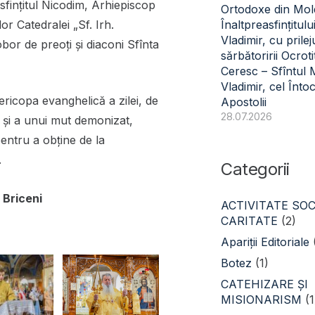
sfințitul Nicodim, Arhiepiscop
Ortodoxe din Mol
lor Catedralei „Sf. Irh.
Înaltpreasfințitulu
Vladimir, cu prilej
bor de preoți și diaconi Sfînta
sărbătoririi Ocroti
Ceresc – Sfîntul
Vladimir, cel Înto
ericopa evanghelică a zilei, de
Apostolii
28.07.2026
i și a unui mut demonizat,
 pentru a obține de la
.
Categorii
 Briceni
ACTIVITATE SOC
CARITATE
(2)
Apariții Editoriale
Botez
(1)
CATEHIZARE ŞI
MISIONARISM
(1