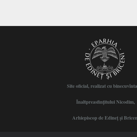
Site oficial, realizat cu binecuvînt
Înaltpreasfințitului Nicodim,
Arhiepiscop de Edineţ şi Bricen