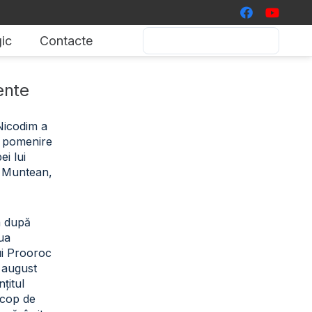
ic
Contacte
ente
 Nicodim a
de pomenire
i lui
 Muntean,
a după
iua
ui Prooroc
2 august
țitul
scop de