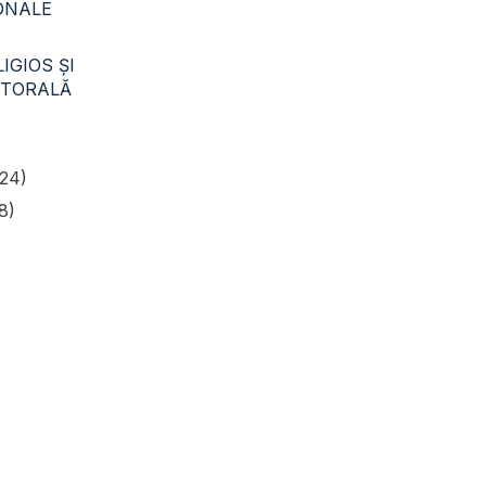
CONALE
IGIOS ŞI
STORALĂ
24)
8)