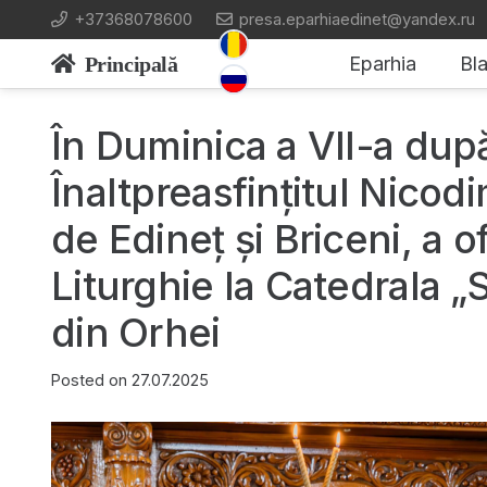
+37368078600
presa.eparhiaedinet@yandex.ru
Principală
Eparhia
Bla
În Duminica a VII-a dup
Înaltpreasfințitul Nicod
de Edineț și Briceni, a of
Liturghie la Catedrala „S
din Orhei
Posted on
27.07.2025