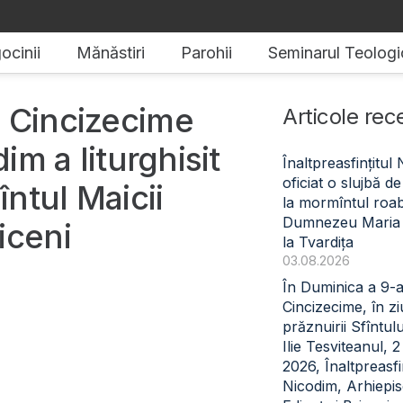
ocinii
Mănăstiri
Parohii
Seminarul Teologi
ă Cincizecime
Articole rec
im a liturghisit
Înaltpreasfințitul
oficiat o slujbă 
ntul Maicii
la mormîntul roabe
Dumnezeu Maria
iceni
la Tvardița
03.08.2026
În Duminica a 9-
Cincizecime, în z
prăznuirii Sfîntul
Ilie Tesviteanul, 
2026, Înaltpreasfin
Nicodim, Arhiepi