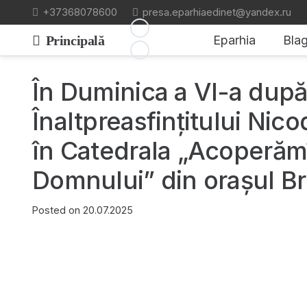
+37368078600
presa.eparhiaedinet@yandex.ru
Principală
Eparhia
Blag
În Duminica a VI-a dup
Înaltpreasfințitului Nicod
în Catedrala „Acoperămî
Domnului” din orașul Br
Posted on
20.07.2025