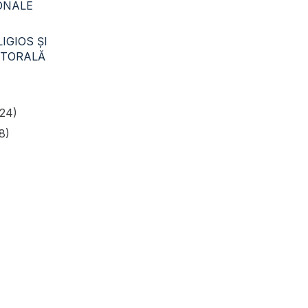
CONALE
IGIOS ŞI
STORALĂ
24)
8)