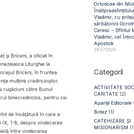
Ortodoxe din Mol
Înaltpreasfințitulu
Vladimir, cu prilej
sărbătoririi Ocroti
Ceresc – Sfîntul
Vladimir, cel Înto
Apostolii
28.07.2026
 și Briceni, a oficiat în
nezeiasca Liturghie la
Categorii
rașul Briceni, în fruntea
enţa mulţimii credincioşilor.
ACTIVITATE SOC
 și rugăciuni către Bunul
CARITATE
(2)
ul binecredincios, pentru cei
Apariții Editoriale
Botez
(1)
vînt de învăţătură în care a
CATEHIZARE ŞI
ei IX, 1-8, despre vindecarea
MISIONARISM
(1
alelă între vindecarea