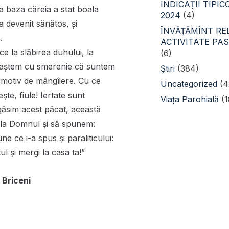
INDICAȚII TIPI
la baza căreia a stat boala
2024
(4)
 a devenit sănătos, și
ÎNVĂŢĂMÎNT REL
.
ACTIVITATE PA
e la slăbirea duhului, la
(6)
unoaştem cu smerenie că suntem
Știri
(384)
 motiv de mângîiere. Cu ce
Uncategorized
(4
şte, fiule! Iertate sunt
Viața Parohială
(1
 găsim acest păcat, această
m la Domnul şi să spunem:
ce i-a spus şi paraliticului:
ul şi mergi la casa ta!”
 Briceni