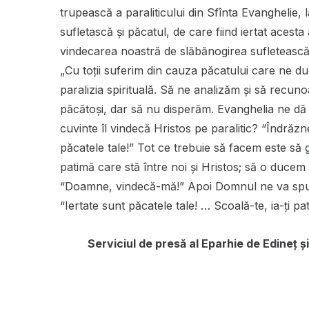
trupească a paraliticului din Sfînta Evanghelie, 
sufletască și păcatul, de care fiind iertat acesta
vindecarea noastră de slăbănogirea sufletească
„Cu toţii suferim din cauza păcatului care ne duc
paralizia spirituală. Să ne analizăm şi să rec
păcătoși, dar să nu disperăm. Evanghelia ne dă
cuvinte îl vindecă Hristos pe paralitic? “Îndrăzne
păcatele tale!” Tot ce trebuie să facem este să
patimă care stă între noi şi Hristos; să o duce
“Doamne, vindecă-mă!” Apoi Domnul ne va spune 
“Iertate sunt păcatele tale! … Scoală-te, ia-ţi pat
Serviciul de presă al Eparhie de Edineț și