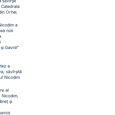
a săvîrșit
a Catedrala
din Orhei.
 Nicodim a
rea noii
a
i
și Gavriil”
otez a
a, săvîrșită
tul Nicodim
re al
ui Nicodim,
ineț și
sericii