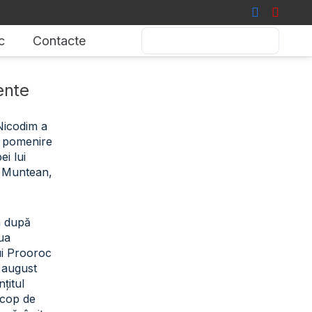
c
Contacte
ente
 Nicodim a
de pomenire
i lui
 Muntean,
a după
iua
ui Prooroc
2 august
țitul
scop de