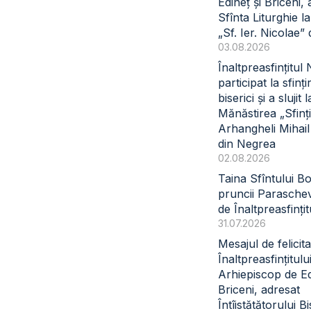
Edineț și Briceni, 
Sfînta Liturghie l
„Sf. Ier. Nicolae” 
03.08.2026
Înaltpreasfințitul
participat la sfinți
biserici și a slujit l
Mănăstirea „Sfinți
Arhangheli Mihail 
din Negrea
02.08.2026
Taina Sfîntului B
pruncii Paraschev
de Înaltpreasfinți
31.07.2026
Mesajul de felicita
Înaltpreasfințitul
Arhiepiscop de Ed
Briceni, adresat
Întîistătătorului Bi