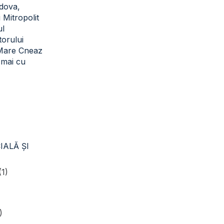
dova,
i Mitropolit
ul
torului
 Mare Cneaz
cmai cu
IALĂ ŞI
(1)
)