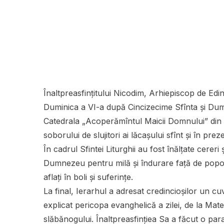
Înaltpreasfințitului Nicodim, Arhiepiscop de Edineț
Duminica a VI-a după Cincizecime Sfînta şi Dum
Catedrala „Acoperămîntul Maicii Domnului” din o
soborului de slujitori ai lăcașului sfînt şi în prez
În cadrul Sfintei Liturghii au fost înălțate cereri
Dumnezeu pentru milă și îndurare față de popor
aflați în boli și suferințe.
La final, Ierarhul a adresat credincioşilor un cu
explicat pericopa evanghelică a zilei, de la Mat
slăbănogului. Înaltpreasfințiea Sa a făcut o par