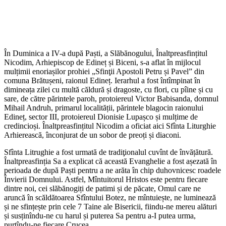
În Duminica a IV-a după Paști, a Slăbănogului, Înaltpreasfințitul
Nicodim, Arhiepiscop de Edineț și Biceni, s-a aflat în mijlocul
mulțimii enoriașilor prohiei „Sfinţii Apostoli Petru și Pavel” din
comuna Brătușeni, raionul Edineț. Ierarhul a fost întîmpinat în
dimineața zilei cu multă căldură și dragoste, cu flori, cu pîine și cu
sare, de către părintele paroh, protoiereul Victor Babisanda, domnul
Mihail Andruh, primarul localității, părintele blagocin raionului
Edineț, sector III, protoiereul Dionisie Lupașco și mulțime de
credincioși. Înaltpreasfințitul Nicodim a oficiat aici Sfînta Liturghie
Arhierească, înconjurat de un sobor de preoți și diaconi.
Sfînta Litrughie a fost urmată de tradiţionalul cuvînt de învățătură.
Înaltpreasfinția Sa a explicat că această Evanghelie a fost așezată în
perioada de după Paști pentru a ne arăta în chip duhovnicesc roadele
Învierii Domnului. Astfel, Mîntuitorul Hristos este pentru fiecare
dintre noi, cei slăbănogiți de patimi și de păcate, Omul care ne
aruncă în scăldătoarea Sfîntului Botez, ne mîntuiește, ne luminează
și ne sfințește prin cele 7 Taine ale Bisericii, fiindu-ne mereu alături
și susținîndu-ne cu harul și puterea Sa pentru a-I putea urma,
purtîndu-ne fiecare Crucea.