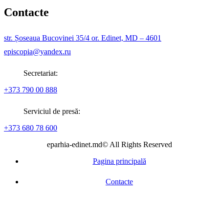
Contacte
str. Șoseaua Bucovinei 35/4 or. Edinet, MD – 4601
episcopia@yandex.ru
Secretariat:
+373 790 00 888
Serviciul de presă:
+373 680 78 600
eparhia-edinet.md© All Rights Reserved
Pagina principală
Contacte