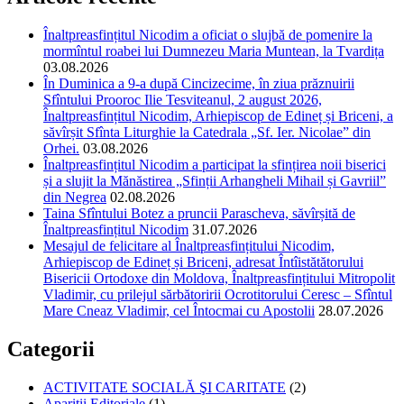
Înaltpreasfințitul Nicodim a oficiat o slujbă de pomenire la
mormîntul roabei lui Dumnezeu Maria Muntean, la Tvardița
03.08.2026
În Duminica a 9-a după Cincizecime, în ziua prăznuirii
Sfîntului Prooroc Ilie Tesviteanul, 2 august 2026,
Înaltpreasfințitul Nicodim, Arhiepiscop de Edineț și Briceni, a
săvîrșit Sfînta Liturghie la Catedrala „Sf. Ier. Nicolae” din
Orhei.
03.08.2026
Înaltpreasfințitul Nicodim a participat la sfințirea noii biserici
și a slujit la Mănăstirea „Sfinții Arhangheli Mihail și Gavriil”
din Negrea
02.08.2026
Taina Sfîntului Botez a pruncii Parascheva, săvîrșită de
Înaltpreasfințitul Nicodim
31.07.2026
Mesajul de felicitare al Înaltpreasfințitului Nicodim,
Arhiepiscop de Edineț și Briceni, adresat Întîistătătorului
Bisericii Ortodoxe din Moldova, Înaltpreasfințitului Mitropolit
Vladimir, cu prilejul sărbătoririi Ocrotitorului Ceresc – Sfîntul
Mare Cneaz Vladimir, cel Întocmai cu Apostolii
28.07.2026
Categorii
ACTIVITATE SOCIALĂ ŞI CARITATE
(2)
Apariții Editoriale
(1)