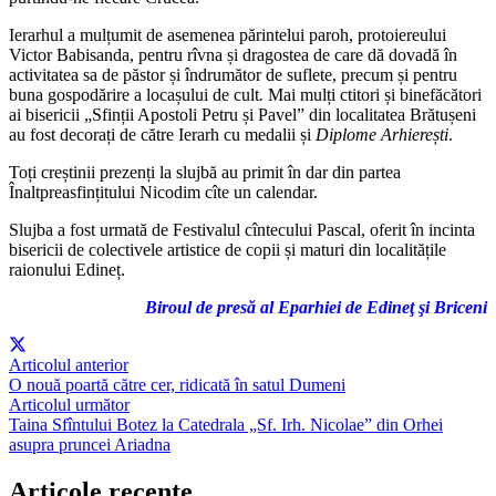
Ierarhul a mulțumit de asemenea părintelui paroh, protoiereului
Victor Babisanda, pentru rîvna și dragostea de care dă dovadă în
activitatea sa de păstor și îndrumător de suflete, precum și pentru
buna gospodărire a locașului de cult
.
Mai mulți ctitori și binefăcători
ai bisericii „Sfinții Apostoli Petru și Pavel” din localitatea Brătușeni
au fost decorați de către Ierarh cu medalii și
Diplome Arhierești
.
Toți creștinii prezenți la slujbă au primit în dar din partea
Înaltpreasfințitului Nicodim cîte un calendar.
Slujba a fost urmată de Festivalul cîntecului Pascal, oferit în incinta
bisericii de colectivele artistice de copii și maturi din localitățile
raionului Edineț.
Biroul de presă al Eparhiei de Edineţ şi Briceni
Articolul anterior
O nouă poartă către cer, ridicată în satul Dumeni
Articolul următor
Taina Sfîntului Botez la Catedrala „Sf. Irh. Nicolae” din Orhei
asupra pruncei Ariadna
Articole recente