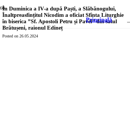
În Duminica a IV-a după Paști, a Slăbănogului,
Înaltpreasfințitul Nicodim a oficiat Sfînta Liturghie
Principală
în biserica ”Sf. Apostoli Petru și Pavel” din satul
Brătușeni, raionul Edineț
Posted on
26.05.2024