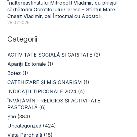
Înaltpreasfințitului Mitropolit Vladimir, cu prilejul
sărbătoririi Ocrotitorului Ceresc – Sfîntul Mare
Cneaz Vladimir, cel Întocmai cu Apostolii
28.07.2026
Categorii
ACTIVITATE SOCIALĂ ŞI CARITATE
(2)
Apariții Editoriale
(1)
Botez
(1)
CATEHIZARE ŞI MISIONARISM
(1)
INDICAȚII TIPICONALE 2024
(4)
ÎNVĂŢĂMÎNT RELIGIOS ŞI ACTIVITATE
PASTORALĂ
(6)
Știri
(384)
Uncategorized
(424)
Viața Parohială
(18)