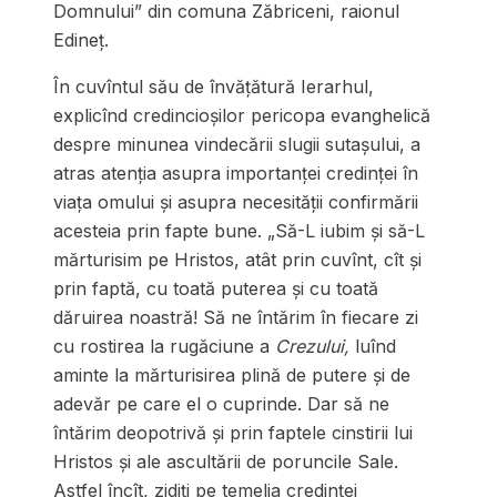
Domnului” din comuna Zăbriceni, raionul
Edineţ.
În cuvîntul său de învățătură Ierarhul,
explicînd credincioșilor pericopa evanghelică
despre minunea vindecării slugii sutașului, a
atras atenția asupra importanței credinței în
viața omului și asupra necesității confirmării
acesteia prin fapte bune. „Să-L iubim şi să-L
mărturisim pe Hristos, atât prin cuvînt, cît şi
prin faptă, cu toată puterea şi cu toată
dăruirea noastră! Să ne întărim în fiecare zi
cu rostirea la rugăciune a
Crezului,
luînd
aminte la mărturisirea plină de putere şi de
adevăr pe care el o cuprinde. Dar să ne
întărim deopotrivă și prin faptele cinstirii lui
Hristos şi ale ascultării de poruncile Sale.
Astfel încît, zidiţi pe temelia credinţei