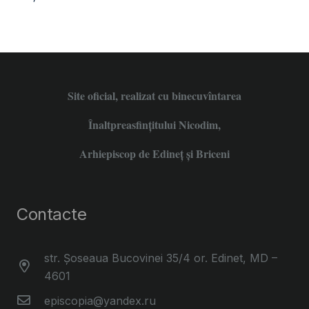
Site oficial, realizat cu binecuvîntarea
Înaltpreasfințitului Nicodim,
Arhiepiscop de Edineţ şi Briceni
Contacte
str. Șoseaua Bucovinei 35/4 or. Edinet, MD –
4601
episcopia@yandex.ru