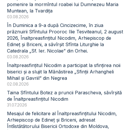
pomenire la mormîntul roabei lui Dumnezeu Maria
Muntean, la Tvardița
03.08.2026
În Duminica a 9-a după Cincizecime, în ziua
prăznuirii Sfîntului Prooroc Ilie Tesviteanul, 2 august
2026, Înaltpreasfințitul Nicodim, Arhiepiscop de
Edineț și Briceni, a săvîrșit Sfînta Liturghie la
Catedrala „Sf. Ier. Nicolae” din Orhei.
03.08.2026
Înaltpreasfințitul Nicodim a participat la sfințirea noii
biserici și a slujit la Mănăstirea „Sfinții Arhangheli
Mihail și Gavriil” din Negrea
02.08.2026
Taina Sfîntului Botez a pruncii Parascheva, săvîrșită
de Înaltpreasfințitul Nicodim
31.07.2026
Mesajul de felicitare al Înaltpreasfințitului Nicodim,
Arhiepiscop de Edineț și Briceni, adresat
Întîistătătorului Bisericii Ortodoxe din Moldova,