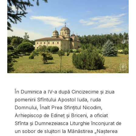
În Duminica a IV-a după Cincizecime și ziua
pomenirii Sfîntului Apostol Iuda, ruda
Domnului, Înalt Prea Sfințitul Nicodim,
Arhiepiscop de Edineț și Briceni, a oficiat
Sfînta și Dumnezeiasca Liturghie înconjurat de
un sobor de slujitori la Mănăstirea „Naşterea