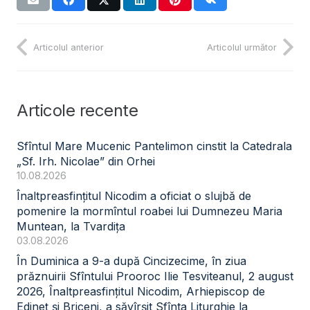
Articolul anterior
Articolul următor
Articole recente
Sfîntul Mare Mucenic Pantelimon cinstit la Catedrala
„Sf. Irh. Nicolae” din Orhei
10.08.2026
Înaltpreasfințitul Nicodim a oficiat o slujbă de
pomenire la mormîntul roabei lui Dumnezeu Maria
Muntean, la Tvardița
03.08.2026
În Duminica a 9-a după Cincizecime, în ziua
prăznuirii Sfîntului Prooroc Ilie Tesviteanul, 2 august
2026, Înaltpreasfințitul Nicodim, Arhiepiscop de
Edineț și Briceni, a săvîrșit Sfînta Liturghie la