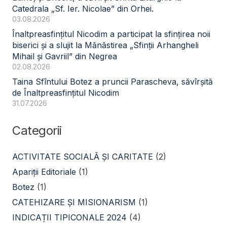
Catedrala „Sf. Ier. Nicolae” din Orhei.
03.08.2026
Înaltpreasfințitul Nicodim a participat la sfințirea noii
biserici și a slujit la Mănăstirea „Sfinții Arhangheli
Mihail și Gavriil” din Negrea
02.08.2026
Taina Sfîntului Botez a pruncii Parascheva, săvîrșită
de Înaltpreasfințitul Nicodim
31.07.2026
Categorii
ACTIVITATE SOCIALĂ ŞI CARITATE
(2)
Apariții Editoriale
(1)
Botez
(1)
CATEHIZARE ŞI MISIONARISM
(1)
INDICAȚII TIPICONALE 2024
(4)