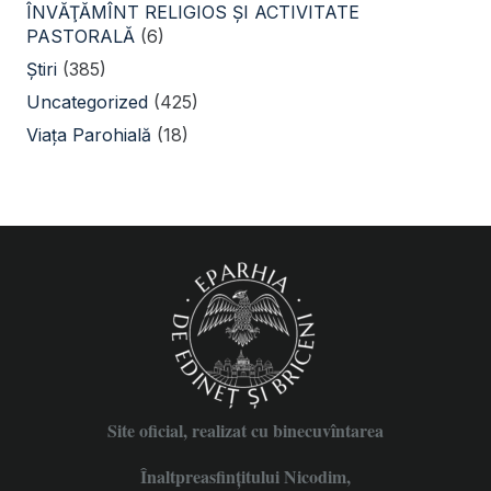
ÎNVĂŢĂMÎNT RELIGIOS ŞI ACTIVITATE
PASTORALĂ
(6)
Știri
(385)
Uncategorized
(425)
Viața Parohială
(18)
Site oficial, realizat cu binecuvîntarea
Înaltpreasfințitului Nicodim,