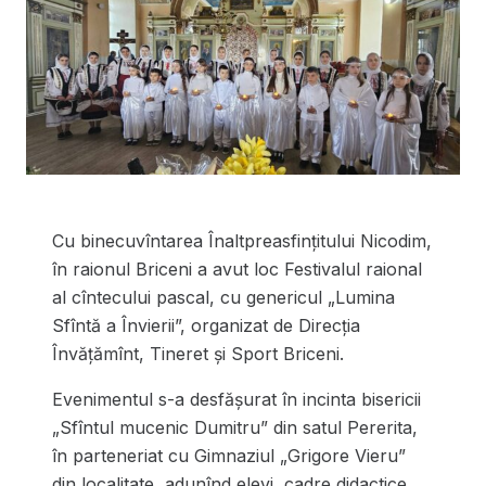
Cu binecuvîntarea Înaltpreasfințitului Nicodim,
în raionul Briceni a avut loc Festivalul raional
al cîntecului pascal, cu genericul „Lumina
Sfîntă a Învierii”, organizat de Direcția
Învățămînt, Tineret și Sport Briceni.
Evenimentul s-a desfășurat în incinta bisericii
„Sfîntul mucenic Dumitru” din satul Pererita,
în parteneriat cu Gimnaziul „Grigore Vieru”
din localitate, adunînd elevi, cadre didactice,