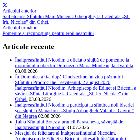
Articolul anterior
Sărbătoarea Sfîntului Mare Mucenic Gheorghe, la Catedrala „Sf.
Irh. Nicolae” din Orhei.
Articolul următor
Pomenire și recunoștință pentru eroii neamului
Articole recente
Înaltpreasfințitul Nicodim a oficiat o slujbă de pomenire la
mormîntul roabei lui Dumnezeu Maria Muntean, la Tvardița
03.08.2026
În Duminica a 9-a după Cincizecime, în ziua prăznuirii
Sfîntului Prooroc Ilie Tesviteanul, 2 august 2026,
Înaltpreasfințitul Nicodim, Arhiepiscop de Edineț și Briceni, a
săvîrșit Sfînta Liturghie la Catedrala „Sf. Ier. Nicolae” din
Orhei.
03.08.2026
Înaltpreasfințitul Nicodim a participat la sfințirea noii biserici
și a slujit la Mănăstirea „Sfinții Arhangheli Mihail și Gavriil”
din Negrea
02.08.2026
Taina Sfîntului Botez a pruncii Parascheva, săvîrșită de
Înaltpreasfințitul Nicodim
31.07.2026
Mesajul de felicitare al Înaltpreasfințitului Nicodim,
Arhiepiscop de Edineț și Briceni, adresat Întîistătătorului