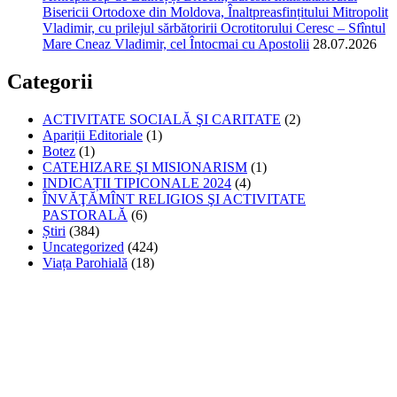
Bisericii Ortodoxe din Moldova, Înaltpreasfințitului Mitropolit
Vladimir, cu prilejul sărbătoririi Ocrotitorului Ceresc – Sfîntul
Mare Cneaz Vladimir, cel Întocmai cu Apostolii
28.07.2026
Categorii
ACTIVITATE SOCIALĂ ŞI CARITATE
(2)
Apariții Editoriale
(1)
Botez
(1)
CATEHIZARE ŞI MISIONARISM
(1)
INDICAȚII TIPICONALE 2024
(4)
ÎNVĂŢĂMÎNT RELIGIOS ŞI ACTIVITATE
PASTORALĂ
(6)
Știri
(384)
Uncategorized
(424)
Viața Parohială
(18)