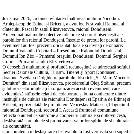
Joi 7 mai 2026, cu binecuvîntarea Înaltpreasfințitului Nicodim,
Arhiepiscop de Edineț și Briceni, a avut loc Festivalul Raional al
cîntecului Pascal în satul Elizavetovca, raionul Dondușeni.
Au evoluat mai multe colective folclorice și coruri bisericești ale
parohiilor din raionul Dondușeni, însoțite de preoții lor parohi. La
eveniment au fost prezenți oficialități locale și invitați de onoare:
Domnul Valentin Cebotari – Președintele Raionului Dondușeni,
Domnul Ion Zloi – Primarul orașului Dondușeni, Domnul Serghei
Gorin – Primarul satului Elizavetovca.
O deosebită mulțumire și profundă recunoștință se adresează șefului
Secției Raionale Cultură, Turism, Tineret și Sport Dondușeni,
doamnei Svetlana Dolghieru, parohului bisericii „Sf. Mare Mucenic
Dumitru” din satul Elizavetovca, protoiereului Oleg Străinu, precum
și tuturor celor implicați în organizarea acestui eveniment, care
evidențiază strînsele relații de colaborare și buna conlucrare dintre
instituțiile de cultură ale raionului Dondușeni și Eparhia de Edineț și
Briceni, reprezentată de protoiereul Veaceslav Matiescu, blagocinul
raionului Dondușeni, sectorul I. Această frumoasă comuniune
reflectă o autentică simfonie a cooperării culturale și duhovnicești,
desfășurată spre binele și promovarea valorilor spirituale și culturale
ale comunității.
Concomitent cu desfășurarea festivalului a fost vernisată și o superbă