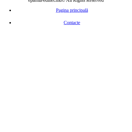
eparhia-edinet.md© All Rights Reserved
Pagina principală
Contacte