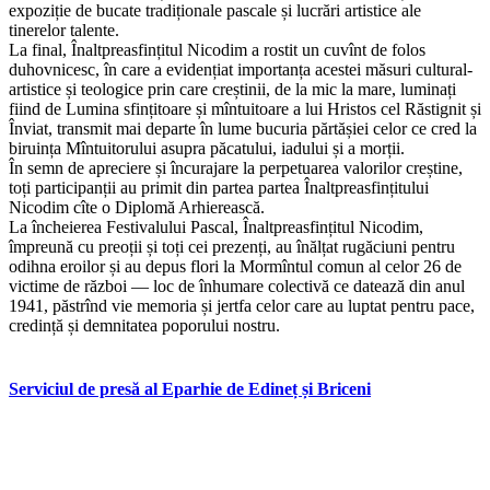
expoziție de bucate tradiționale pascale și lucrări artistice ale
tinerelor talente.
La final, Înaltpreasfințitul Nicodim a rostit un cuvînt de folos
duhovnicesc, în care a evidențiat importanța acestei măsuri cultural-
artistice și teologice prin care creștinii, de la mic la mare, luminați
fiind de Lumina sfințitoare și mîntuitoare a lui Hristos cel Răstignit și
Înviat, transmit mai departe în lume bucuria părtășiei celor ce cred la
biruința Mîntuitorului asupra păcatului, iadului și a morții.
În semn de apreciere și încurajare la perpetuarea valorilor creștine,
toți participanții au primit din partea partea Înaltpreasfințitului
Nicodim cîte o Diplomă Arhierească.
La încheierea Festivalului Pascal, Înaltpreasfințitul Nicodim,
împreună cu preoții și toți cei prezenți, au înălțat rugăciuni pentru
odihna eroilor și au depus flori la Mormîntul comun al celor 26 de
victime de război — loc de înhumare colectivă ce datează din anul
1941, păstrînd vie memoria și jertfa celor care au luptat pentru pace,
credință și demnitatea poporului nostru.
Serviciul de presă al Eparhie de Edineț și Briceni