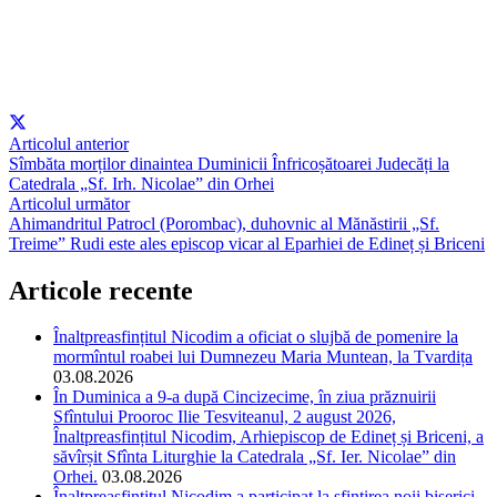
Articolul anterior
Sîmbăta morților dinaintea Duminicii Înfricoșătoarei Judecăți la
Catedrala „Sf. Irh. Nicolae” din Orhei
Articolul următor
Ahimandritul Patrocl (Porombac), duhovnic al Mănăstirii „Sf.
Treime” Rudi este ales episcop vicar al Eparhiei de Edineț și Briceni
Articole recente
Înaltpreasfințitul Nicodim a oficiat o slujbă de pomenire la
mormîntul roabei lui Dumnezeu Maria Muntean, la Tvardița
03.08.2026
În Duminica a 9-a după Cincizecime, în ziua prăznuirii
Sfîntului Prooroc Ilie Tesviteanul, 2 august 2026,
Înaltpreasfințitul Nicodim, Arhiepiscop de Edineț și Briceni, a
săvîrșit Sfînta Liturghie la Catedrala „Sf. Ier. Nicolae” din
Orhei.
03.08.2026
Înaltpreasfințitul Nicodim a participat la sfințirea noii biserici