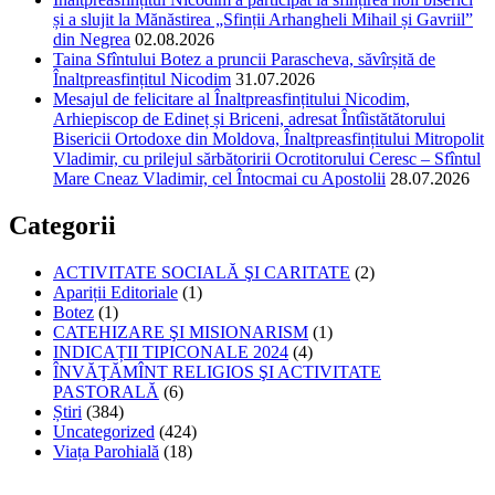
și a slujit la Mănăstirea „Sfinții Arhangheli Mihail și Gavriil”
din Negrea
02.08.2026
Taina Sfîntului Botez a pruncii Parascheva, săvîrșită de
Înaltpreasfințitul Nicodim
31.07.2026
Mesajul de felicitare al Înaltpreasfințitului Nicodim,
Arhiepiscop de Edineț și Briceni, adresat Întîistătătorului
Bisericii Ortodoxe din Moldova, Înaltpreasfințitului Mitropolit
Vladimir, cu prilejul sărbătoririi Ocrotitorului Ceresc – Sfîntul
Mare Cneaz Vladimir, cel Întocmai cu Apostolii
28.07.2026
Categorii
ACTIVITATE SOCIALĂ ŞI CARITATE
(2)
Apariții Editoriale
(1)
Botez
(1)
CATEHIZARE ŞI MISIONARISM
(1)
INDICAȚII TIPICONALE 2024
(4)
ÎNVĂŢĂMÎNT RELIGIOS ŞI ACTIVITATE
PASTORALĂ
(6)
Știri
(384)
Uncategorized
(424)
Viața Parohială
(18)