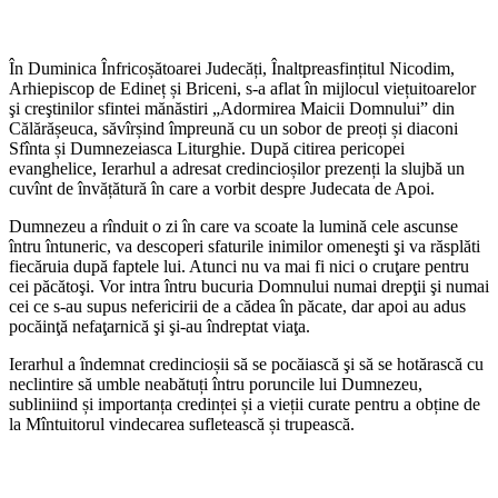
În Duminica Înfricoșătoarei Judecăți, Înaltpreasfințitul Nicodim,
Arhiepiscop de Edineț și Briceni, s-a aflat în mijlocul viețuitoarelor
şi creştinilor sfintei mănăstiri „Adormirea Maicii Domnului” din
Călărășeuca, săvîrșind împreună cu un sobor de preoți și diaconi
Sfînta și Dumnezeiasca Liturghie. După citirea pericopei
evanghelice, Ierarhul a adresat credincioșilor prezenți la slujbă un
cuvînt de învățătură în care a vorbit despre Judecata de Apoi.
Dumnezeu a rînduit o zi în care va scoate la lumină cele ascunse
întru întuneric, va descoperi sfaturile inimilor omeneşti şi va răsplăti
fiecăruia după faptele lui. Atunci nu va mai fi nici o cruţare pentru
cei păcătoşi. Vor intra întru bucuria Domnului numai drepţii şi numai
cei ce s-au supus nefericirii de a cădea în păcate, dar apoi au adus
pocăinţă nefaţarnică şi şi-au îndreptat viaţa.
Ierarhul a îndemnat credincioșii să se pocăiască şi să se hotărască cu
neclintire să umble neabătuți întru poruncile lui Dumnezeu,
subliniind și importanța credinței și a vieții curate pentru a obține de
la Mîntuitorul vindecarea sufletească și trupească.