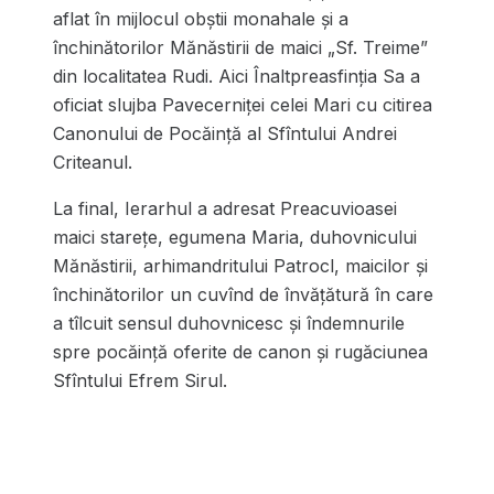
aflat în mijlocul obștii monahale și a
închinătorilor Mănăstirii de maici „Sf. Treime”
din localitatea Rudi. Aici Înaltpreasfinția Sa a
oficiat slujba Pavecerniței celei Mari cu citirea
Canonului de Pocăință al Sfîntului Andrei
Criteanul.
La final, Ierarhul a adresat Preacuvioasei
maici starețe, egumena Maria, duhovnicului
Mănăstirii, arhimandritului Patrocl, maicilor și
închinătorilor un cuvînd de învățătură în care
a tîlcuit sensul duhovnicesc și îndemnurile
spre pocăință oferite de canon și rugăciunea
Sfîntului Efrem Sirul.