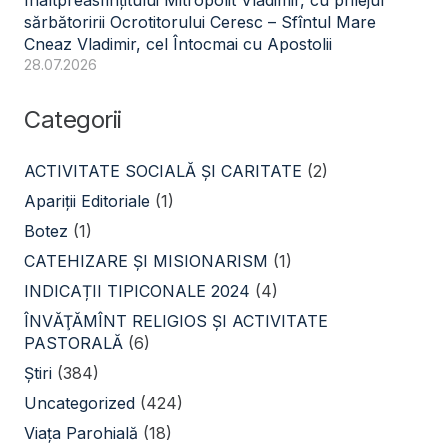
Înaltpreasfințitului Mitropolit Vladimir, cu prilejul
sărbătoririi Ocrotitorului Ceresc – Sfîntul Mare
Cneaz Vladimir, cel Întocmai cu Apostolii
28.07.2026
Categorii
ACTIVITATE SOCIALĂ ŞI CARITATE
(2)
Apariții Editoriale
(1)
Botez
(1)
CATEHIZARE ŞI MISIONARISM
(1)
INDICAȚII TIPICONALE 2024
(4)
ÎNVĂŢĂMÎNT RELIGIOS ŞI ACTIVITATE
PASTORALĂ
(6)
Știri
(384)
Uncategorized
(424)
Viața Parohială
(18)