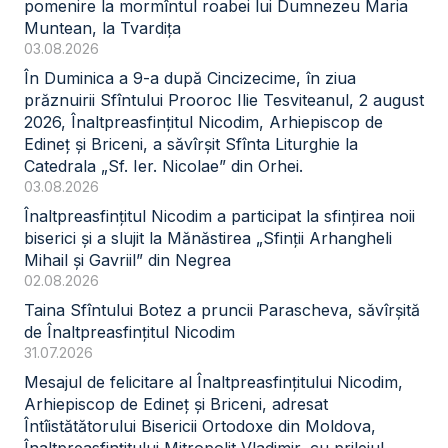
pomenire la mormîntul roabei lui Dumnezeu Maria
Muntean, la Tvardița
03.08.2026
În Duminica a 9-a după Cincizecime, în ziua
prăznuirii Sfîntului Prooroc Ilie Tesviteanul, 2 august
2026, Înaltpreasfințitul Nicodim, Arhiepiscop de
Edineț și Briceni, a săvîrșit Sfînta Liturghie la
Catedrala „Sf. Ier. Nicolae” din Orhei.
03.08.2026
Înaltpreasfințitul Nicodim a participat la sfințirea noii
biserici și a slujit la Mănăstirea „Sfinții Arhangheli
Mihail și Gavriil” din Negrea
02.08.2026
Taina Sfîntului Botez a pruncii Parascheva, săvîrșită
de Înaltpreasfințitul Nicodim
31.07.2026
Mesajul de felicitare al Înaltpreasfințitului Nicodim,
Arhiepiscop de Edineț și Briceni, adresat
Întîistătătorului Bisericii Ortodoxe din Moldova,