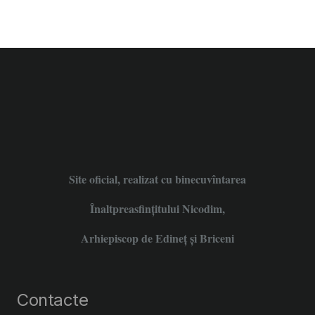
Site oficial, realizat cu binecuvîntarea
Înaltpreasfințitului Nicodim,
Arhiepiscop de Edineţ şi Briceni
Contacte