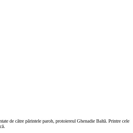
entate de către părintele paroh, protoiereul Ghenadie Baltă. Printre cele
că.