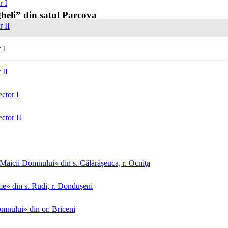
r I
heli” din satul Parcova
r II
 I
 II
ctor I
ctor II
aicii Domnului» din s. Călărăşeuca, r. Ocniţa
me» din s. Rudi, r. Donduşeni
mnului» din or. Briceni