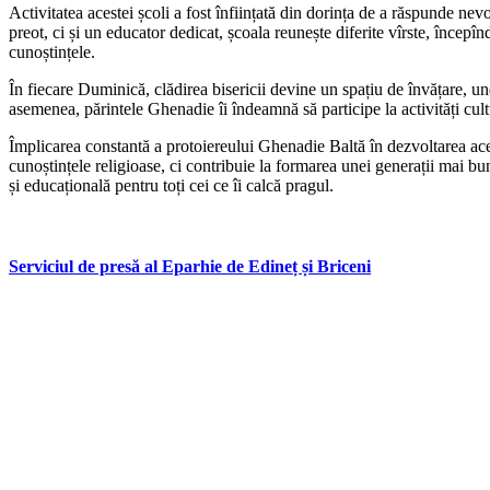
Activitatea acestei școli a fost înființată din dorința de a răspunde ne
preot, ci și un educator dedicat, școala reunește diferite vîrste, începînd
cunoștințele.
În fiecare Duminică, clădirea bisericii devine un spațiu de învățare, unde 
asemenea, părintele Ghenadie îi îndeamnă să participe la activități cult
Împlicarea constantă a protoiereului Ghenadie Baltă în dezvoltarea ac
cunoștințele religioase, ci contribuie la formarea unei generații mai bu
și educațională pentru toți cei ce îi calcă pragul.
Serviciul de presă al Eparhie de Edineț și Briceni