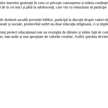
voilor tinerelor generații în ceea ce privește cunoașterea și trăirea cred
 de la cei mici și pînă la adolescenți, care vin cu entuziasm să participe la
doritorii ascultă povestiri biblice, participă la discuții despre valori eti
urale și sociale, promovînd astfel nu doar educația religioasă, ci și impl
estui proiect educațional este un exemplu de dăruire și iubire față de c
ne, mai unite și mai apropiate de valorile creștine. Astfel, parohia devine