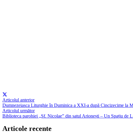
Articolul anterior
Dumnezeiasca Liturghie în Duminica a XXI-a după Cincizecime la M
Articolul următor
Biblioteca parohiei „Sf. Nicolae” din satul Arionești – Un Spațiu de
Articole recente