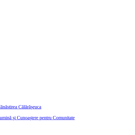
ănăstirea Călărășeuca
 Lumină și Cunoaștere pentru Comunitate