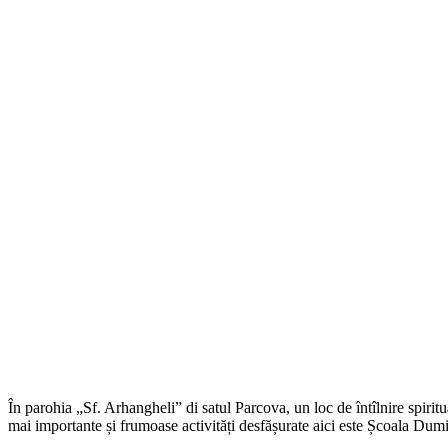
În parohia „Sf. Arhangheli” di satul Parcova, un loc de întîlnire spirit
mai importante și frumoase activități desfășurate aici este Școala Dumin