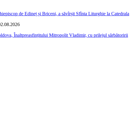
iepiscop de Edineț și Briceni, a săvîrșit Sfînta Liturghie la Catedrala
02.08.2026
dova, Înaltpreasfințitului Mitropolit Vladimir, cu prilejul sărbătoririi