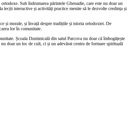
inței ortodoxe. Sub îndrumarea părintele Ghenadie, care este nu doar un
 lecții interactive și activități practice menite să le dezvolte credința și
ce și morale, și învață despre tradițiile și istoria ortodoxiei. De
icarea lor în comunitate.
omunitate. Școala Duminicală din satul Parcova nu doar că îmbogățește
 nu doar un loc de cult, ci și un adevărat centru de formare spirituală