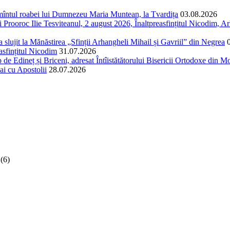
ormîntul roabei lui Dumnezeu Maria Muntean, la Tvardița
03.08.2026
Prooroc Ilie Tesviteanul, 2 august 2026, Înaltpreasfințitul Nicodim, Arh
și a slujit la Mănăstirea „Sfinții Arhangheli Mihail și Gavriil” din Negrea
easfințitul Nicodim
31.07.2026
 de Edineț și Briceni, adresat Întîistătătorului Bisericii Ortodoxe din Mol
ai cu Apostolii
28.07.2026
(6)