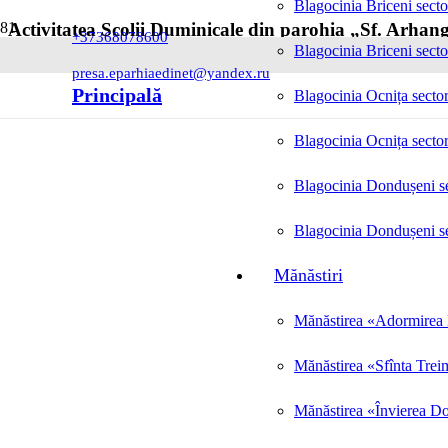
Blagocinia Briceni secto
Activitatea Școlii Duminicale din parohia „Sf. Arhang
+37368078600
Blagocinia Briceni secto
Posted on
18.11.2024
presa.eparhiaedinet@yandex.ru
Principală
Blagocinia Ocnița sector
Blagocinia Ocnița sector
Blagocinia Dondușeni se
Blagocinia Dondușeni se
Mănăstiri
Mănăstirea «Adormirea M
Mănăstirea «Sfînta Trei
Mănăstirea «Învierea Do