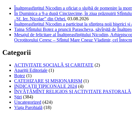
Înaltpreasfințitul Nicodim a oficiat o slujbă de pomenire la m
În Duminica a 9-a după Cincizecime, în ziua prăznuirii Sfîntului 
„Sf. Ier. Nicolae” din Orhei.
03.08.2026
Înaltpreasfințitul Nicodim a participat la sfințirea noii biserici 
Taina Sfîntului Botez a pruncii Parascheva, săvîrșită de Înaltpr
Mesajul de felicitare al Înaltpreasfințitului Nicodim, Arhiepiscop
Ocrotitorului Ceresc – Sfîntul Mare Cneaz Vladimir, cel Întocm
Categorii
ACTIVITATE SOCIALĂ ŞI CARITATE
(2)
Apariții Editoriale
(1)
Botez
(1)
CATEHIZARE ŞI MISIONARISM
(1)
INDICAȚII TIPICONALE 2024
(4)
ÎNVĂŢĂMÎNT RELIGIOS ŞI ACTIVITATE PASTORALĂ
Știri
(384)
Uncategorized
(424)
Viața Parohială
(18)