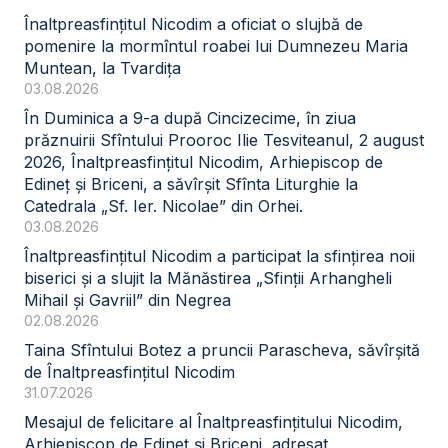
Înaltpreasfințitul Nicodim a oficiat o slujbă de
pomenire la mormîntul roabei lui Dumnezeu Maria
Muntean, la Tvardița
03.08.2026
În Duminica a 9-a după Cincizecime, în ziua
prăznuirii Sfîntului Prooroc Ilie Tesviteanul, 2 august
2026, Înaltpreasfințitul Nicodim, Arhiepiscop de
Edineț și Briceni, a săvîrșit Sfînta Liturghie la
Catedrala „Sf. Ier. Nicolae” din Orhei.
03.08.2026
Înaltpreasfințitul Nicodim a participat la sfințirea noii
biserici și a slujit la Mănăstirea „Sfinții Arhangheli
Mihail și Gavriil” din Negrea
02.08.2026
Taina Sfîntului Botez a pruncii Parascheva, săvîrșită
de Înaltpreasfințitul Nicodim
31.07.2026
Mesajul de felicitare al Înaltpreasfințitului Nicodim,
Arhiepiscop de Edineț și Briceni, adresat