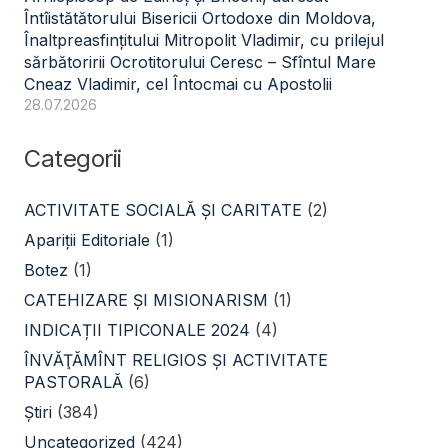
Întîistătătorului Bisericii Ortodoxe din Moldova,
Înaltpreasfințitului Mitropolit Vladimir, cu prilejul
sărbătoririi Ocrotitorului Ceresc – Sfîntul Mare
Cneaz Vladimir, cel Întocmai cu Apostolii
28.07.2026
Categorii
ACTIVITATE SOCIALĂ ŞI CARITATE
(2)
Apariții Editoriale
(1)
Botez
(1)
CATEHIZARE ŞI MISIONARISM
(1)
INDICAȚII TIPICONALE 2024
(4)
ÎNVĂŢĂMÎNT RELIGIOS ŞI ACTIVITATE
PASTORALĂ
(6)
Știri
(384)
Uncategorized
(424)