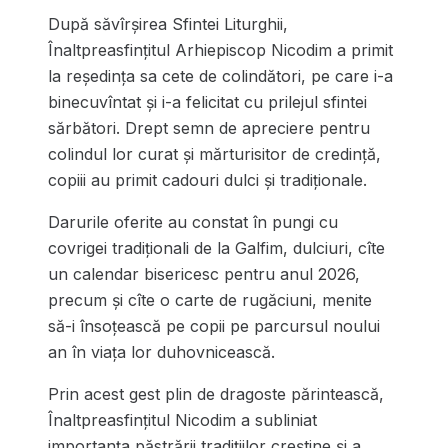
După săvîrșirea Sfintei Liturghii,
Înaltpreasfințitul Arhiepiscop Nicodim a primit
la reședința sa cete de colindători, pe care i-a
binecuvîntat și i-a felicitat cu prilejul sfintei
sărbători. Drept semn de apreciere pentru
colindul lor curat și mărturisitor de credință,
copiii au primit cadouri dulci și tradiționale.
Darurile oferite au constat în pungi cu
covrigei tradiționali de la Galfim, dulciuri, cîte
un calendar bisericesc pentru anul 2026,
precum și cîte o carte de rugăciuni, menite
să-i însoțească pe copii pe parcursul noului
an în viața lor duhovnicească.
Prin acest gest plin de dragoste părintească,
Înaltpreasfințitul Nicodim a subliniat
importanța păstrării tradițiilor creștine și a