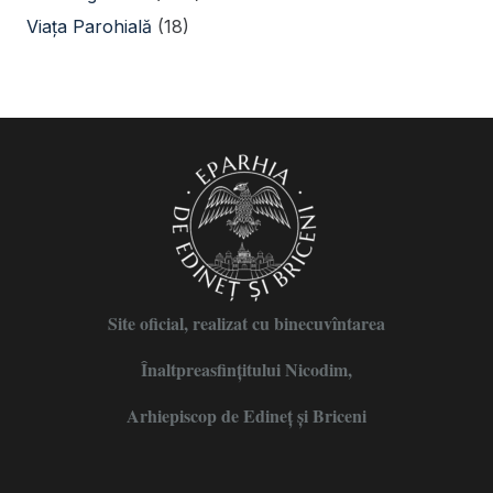
Viața Parohială
(18)
Site oficial, realizat cu binecuvîntarea
Înaltpreasfințitului Nicodim,
Arhiepiscop de Edineţ şi Briceni