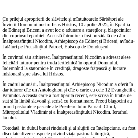
Cu prilejul aproprierii de slăvitele și mîntuitoarele Sărbători ale
Învierii Domnului nostru Iisus Hristos, 10 aprilie 2025, în Eparhia
de Edineț și Briceni a avut loc o adunare a stareților și blagocinilor
din cuprinsul eparhiei. Această întrunire a fost prezidată de către
Înaltpreasfințitul Nicodim, Arhiepiscop de Edineț și Briceni, avîndu-
l alături pe Preasfințitul Patrocl, Episcop de Dondușeni.
În cuvîntul său arhieresc, Înaltpreasfințitul Nicodim a adresat alese
felicitări tuturor pentru truda jertfelnică în ogorul Domnului,
îndemnînd la statornicie în credință, dragoste frățească și lucrare
misionară spre slava lui Hristos.
În cadrul adunării, Înaltpreasfințitul Arhiepiscop Nicodim a oferit în
dar tuturor cîte un Antologhion și cîte o carte cu cele 12 Evanghelii a
Patimilor. Această carte a fost tipărită recent, este scrisă în limbă de
stat și în limbă slavonă și scrisă cu format mare. Preoți blagocini au
primit pastoralele pascale ale Preafericitului Patriarh Chiril,
Mitropolitului Vladimir și a Înaltpreasfințitului Nicodim, Ierarhul
locului.
Totodată, în duhul bunei rînduieli și al slujirii cu înțelepciune, au fost
discutate diverse aspecte privind viața pastoral-liturgică,