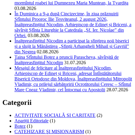
mormîntul roabei lui Dumnezeu Maria Muntean, la Tvardița
03.08.2026
În Duminica a 9-a după Cincizecime, în ziua prăznuirii
Sfîntului Prooroc Ilie Tesviteanul, 2 august 2026,
Înaltpreasfințitul Nicodim, Arhiepiscop de Edineț și Briceni, a
săvîrșit Sfînta Liturghie la Catedrala „Sf. Ier. Nicolae” din
Orhei.
03.08.2026
Înaltpreasfințitul Nicodim a participat la sfințirea noii biserici
și a slujit la Mănăstirea „Sfinții Arhangheli Mihail și Gavriil”
din Negrea
02.08.2026
Taina Sfîntului Botez a pruncii Parascheva, săvîrșită de
Înaltpreasfințitul Nicodim
31.07.2026
Mesajul de felicitare al Înaltpreasfințitului Nicodim,
Arhiepiscop de Edineț și Briceni, adresat Întîistătătorului
Bisericii Ortodoxe din Moldova, Înaltpreasfințitului Mitropolit
Vladimir, cu prilejul sărbătoririi Ocrotitorului Ceresc – Sfîntul
Mare Cneaz Vladimir, cel Întocmai cu Apostolii
28.07.2026
Categorii
ACTIVITATE SOCIALĂ ŞI CARITATE
(2)
Apariții Editoriale
(1)
Botez
(1)
CATEHIZARE ŞI MISIONARISM
(1)