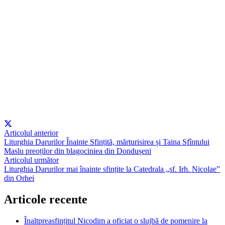
Articolul anterior
Liturghia Darurilor Înainte Sfințită, mărturisirea și Taina Sfîntului
Maslu preoților din blagociniea din Dondușeni
Articolul următor
Liturghia Darurilor mai înainte sfințite la Catedrala „sf. Irh. Nicolae”
din Orhei
Articole recente
Înaltpreasfințitul Nicodim a oficiat o slujbă de pomenire la