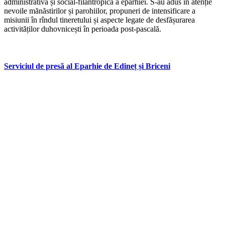
administrativă și social-filantropică a eparhiei. S-au adus în atenție
nevoile mănăstirilor și parohiilor, propuneri de intensificare a
misiunii în rîndul tineretului și aspecte legate de desfășurarea
activităților duhovnicești în perioada post-pascală.
Serviciul de presă al Eparhie de Edineț și Briceni