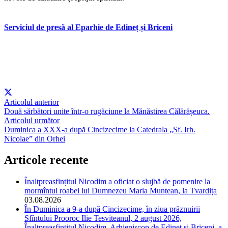
Serviciul de presă al Eparhie de Edineț și Briceni
Articolul anterior
Două sărbători unite într-o rugăciune la Mănăstirea Călărășeuca.
Articolul următor
Duminica a XXX-a după Cincizecime la Catedrala „Sf. Irh.
Nicolae” din Orhei
Articole recente
Înaltpreasfințitul Nicodim a oficiat o slujbă de pomenire la
mormîntul roabei lui Dumnezeu Maria Muntean, la Tvardița
03.08.2026
În Duminica a 9-a după Cincizecime, în ziua prăznuirii
Sfîntului Prooroc Ilie Tesviteanul, 2 august 2026,
Înaltpreasfințitul Nicodim, Arhiepiscop de Edineț și Briceni, a