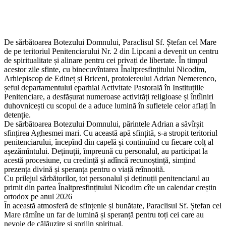
De sărbătoarea Botezului Domnului, Paraclisul Sf. Ștefan cel Mare
de pe teritoriul Penitenciarului Nr. 2 din Lipcani a devenit un centru
de spiritualitate și alinare pentru cei privați de libertate. În timpul
acestor zile sfinte, cu binecuvîntarea Înaltpresfințitului Nicodim,
Arhiepiscop de Edineț și Briceni, protoiereului Adrian Nemerenco,
șeful departamentului eparhial Activitate Pastorală în Instituțiile
Penitenciare, a desfășurat numeroase activități religioase și întîlniri
duhovnicești cu scopul de a aduce lumină în sufletele celor aflați în
detenție.
De sărbătoarea Botezului Domnului, părintele Adrian a săvîrșit
sfințirea Aghesmei mari. Cu această apă sfințită, s-a stropit teritoriul
penitenciarului, începînd din capelă și continuînd cu fiecare colț al
așezămîntului. Deținuții, împreună cu personalul, au participat la
acestă procesiune, cu credință și adîncă recunoștință, simțind
prezența divină și speranța pentru o viață reînnoită.
Cu prilejul sărbătorilor, tot personalul și deținuții penitenciarul au
primit din partea Înaltpresfințitului Nicodim cîte un calendar creștin
ortodox pe anul 2026
În această atmosferă de sfințenie și bunătate, Paraclisul Sf. Ștefan cel
Mare rămîne un far de lumină și speranță pentru toți cei care au
nevoie de călăuzire și sprijin spiritual.