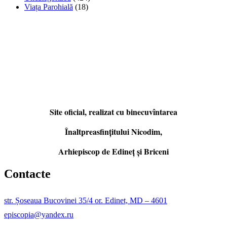
Viața Parohială
(18)
Site oficial, realizat cu binecuvîntarea
Înaltpreasfințitului Nicodim,
Arhiepiscop de Edineţ şi Briceni
Contacte
str. Șoseaua Bucovinei 35/4 or. Edinet, MD – 4601
episcopia@yandex.ru