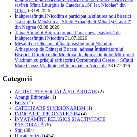
săvîrșit Sfînta Liturghie la Catedrala „Sf. Ier. Nicolae” din
Orhei.
03.08.2026
Înaltpreasfințitul Nicodim a participat la sfințirea noii biserici
și a slujit la Mănăstirea „Sfinții Arhangheli Mihail și Gavriil”
din Negrea
02.08.2026
Taina Sfîntului Botez a pruncii Parascheva, săvîrșită de
Înaltpreasfințitul Nicodim
31.07.2026
Mesajul de felicitare al Înaltpreasfințitului Nicodim,
Arhiepiscop de Edineț și Briceni, adresat Întîistătătorului
Bisericii Ortodoxe din Moldova, Înaltpreasfințitului Mitropolit
Vladimir, cu prilejul sărbătoririi Ocrotitorului Ceresc – Sfîntul
Mare Cneaz Vladimir, cel Întocmai cu Apostolii
28.07.2026
Categorii
ACTIVITATE SOCIALĂ ŞI CARITATE
(2)
Apariții Editoriale
(1)
Botez
(1)
CATEHIZARE ŞI MISIONARISM
(1)
INDICAȚII TIPICONALE 2024
(4)
ÎNVĂŢĂMÎNT RELIGIOS ŞI ACTIVITATE
PASTORALĂ
(6)
Știri
(384)
Uncategorized
(424)