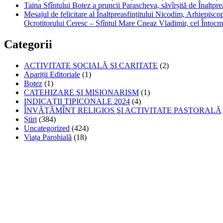
Taina Sfîntului Botez a pruncii Parascheva, săvîrșită de Înaltpr
Mesajul de felicitare al Înaltpreasfințitului Nicodim, Arhiepiscop
Ocrotitorului Ceresc – Sfîntul Mare Cneaz Vladimir, cel Întocm
Categorii
ACTIVITATE SOCIALĂ ŞI CARITATE
(2)
Apariții Editoriale
(1)
Botez
(1)
CATEHIZARE ŞI MISIONARISM
(1)
INDICAȚII TIPICONALE 2024
(4)
ÎNVĂŢĂMÎNT RELIGIOS ŞI ACTIVITATE PASTORALĂ
Știri
(384)
Uncategorized
(424)
Viața Parohială
(18)