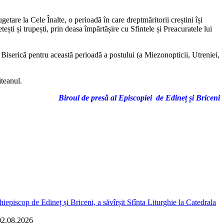
etare la Cele Înalte, o perioadă în care dreptmăritorii creștini își
tești și trupești, prin deasa împărtășire cu Sfintele și Preacuratele lui
a Biserică pentru această perioadă a postului (a Miezonopticii, Utreniei,
iteanul.
Biroul de presă al Episcopiei de Edineț și Briceni
iepiscop de Edineț și Briceni, a săvîrșit Sfînta Liturghie la Catedrala
02.08.2026