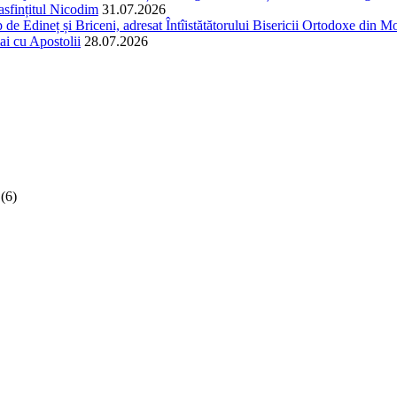
easfințitul Nicodim
31.07.2026
 de Edineț și Briceni, adresat Întîistătătorului Bisericii Ortodoxe din Mol
ai cu Apostolii
28.07.2026
(6)