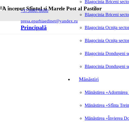
Blagocinia Briceni secto
A început Sfîntul și Marele Post al Paștilor
+37368078600
Blagocinia Briceni secto
Posted on
18.03.2024
presa.eparhiaedinet@yandex.ru
Principală
Blagocinia Ocnița sector
Blagocinia Ocnița sector
Blagocinia Dondușeni se
Blagocinia Dondușeni se
Mănăstiri
Mănăstirea «Adormirea M
Mănăstirea «Sfînta Trei
Mănăstirea «Învierea Do