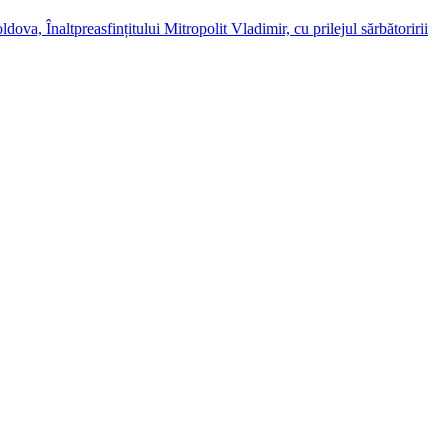
dova, Înaltpreasfințitului Mitropolit Vladimir, cu prilejul sărbătoririi