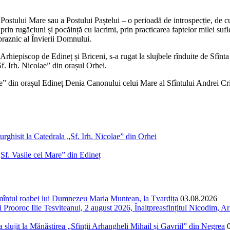
Postului Mare sau a Postului Paștelui – o perioadă de introspecție, de cug
prin rugăciuni și pocăință cu lacrimi, prin practicarea faptelor milei sufle
raznic al Învierii Domnului.
Arhiepiscop de Edineț și Briceni, s-a rugat la slujbele rînduite de Sfînt
Sf. Irh. Nicolae” din orașul Orhei.
Mare” din orașul Edineț Denia Canonului celui Mare al Sfîntului Andrei Cr
urghisit la Catedrala „Sf. Irh. Nicolae” din Orhei
„Sf. Vasile cel Mare” din Edineț
ormîntul roabei lui Dumnezeu Maria Muntean, la Tvardița
03.08.2026
Prooroc Ilie Tesviteanul, 2 august 2026, Înaltpreasfințitul Nicodim, Arh
și a slujit la Mănăstirea „Sfinții Arhangheli Mihail și Gavriil” din Negrea