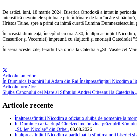
De astăzi, luni, 18 martie 2024, Biserica Ortodoxă a intrat în perioada 
intensifică nevoințele spirituale prin înfrînare de la mîncăre și băutură, 
Hristos Taine, spre a primi cu inimă curată Lumina Dumnezeiescului p
În această dimineață, începînd cu ora 7.30, Înaltpreasfințitul Nicodim, 
Ceasurilor și Vecerniei) împreună cu slujitorii și enoriașii Catedralei ”
În seara acestei zile, Ierarhul va oficia la Catedrala „Sf. Vasile cel 
Articolul anterior
În Duminica Izgonirii lui Adam din Rai Înaltpreasfințitul Nicodim a lit
Articolul următor
Slujba Canonului cel Mare al Sfîntului Andrei Criteanul la Catedrala 
Articole recente
Înaltpreasfințitul Nicodim a oficiat o slujbă de pomenire la m
În Duminica a 9-a după Cincizecime, în ziua prăznuirii Sfîntului 
„Sf. Ier. Nicolae” din Orhei.
03.08.2026
Înaltpreasfințitul Nicodim a participat la sfințirea noii biserici 