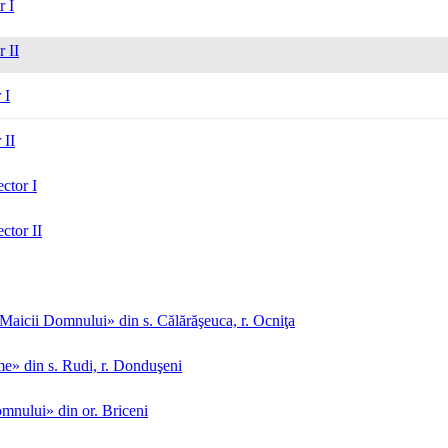
r I
r II
 I
 II
ctor I
ctor II
aicii Domnului» din s. Călărăşeuca, r. Ocniţa
me» din s. Rudi, r. Donduşeni
mnului» din or. Briceni