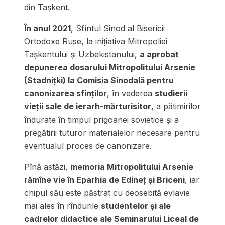
din Tașkent.
În anul 2021
, Sfîntul Sinod al Bisericii
Ortodoxe Ruse, la inițiativa Mitropoliei
Tașkentului și Uzbekistanului,
a aprobat
depunerea dosarului Mitropolitului Arsenie
(Stadnițki) la Comisia Sinodală pentru
canonizarea sfinților
, în vederea
studierii
vieții sale de ierarh-mărturisitor
, a pătimirilor
îndurate în timpul prigoanei sovietice și a
pregătirii tuturor materialelor necesare pentru
eventualul proces de canonizare.
Pînă astăzi,
memoria Mitropolitului Arsenie
rămîne vie în Eparhia de Edineț și Briceni
, iar
chipul său este păstrat cu deosebită evlavie
mai ales în rîndurile
studentelor și ale
cadrelor didactice ale Seminarului Liceal de