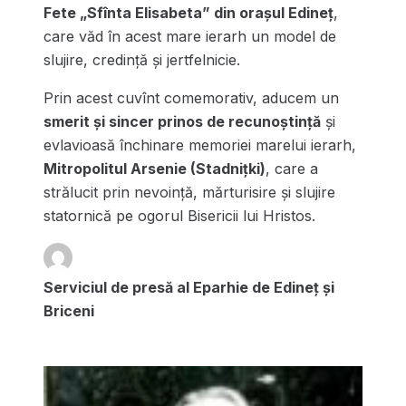
Fete „Sfînta Elisabeta” din orașul Edineț
,
care văd în acest mare ierarh un model de
slujire, credință și jertfelnicie.
Prin acest cuvînt comemorativ, aducem un
smerit și sincer prinos de recunoștință
și
evlavioasă închinare memoriei marelui ierarh,
Mitropolitul Arsenie (Stadnițki)
, care a
strălucit prin nevoință, mărturisire și slujire
statornică pe ogorul Bisericii lui Hristos.
Serviciul de presă al Eparhie de Edineț și
Briceni