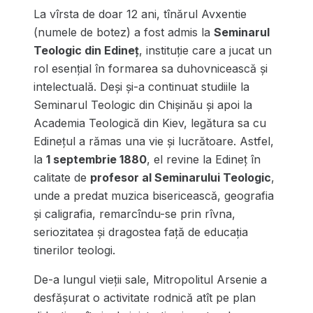
La vîrsta de doar 12 ani, tînărul Avxentie
(numele de botez) a fost admis la
Seminarul
Teologic din Edineț
, instituție care a jucat un
rol esențial în formarea sa duhovnicească și
intelectuală. Deși și-a continuat studiile la
Seminarul Teologic din Chișinău și apoi la
Academia Teologică din Kiev, legătura sa cu
Edinețul a rămas una vie și lucrătoare. Astfel,
la
1 septembrie 1880
, el revine la Edineț în
calitate de
profesor al Seminarului Teologic
,
unde a predat muzica bisericească, geografia
și caligrafia, remarcîndu-se prin rîvna,
seriozitatea și dragostea față de educația
tinerilor teologi.
De-a lungul vieții sale, Mitropolitul Arsenie a
desfășurat o activitate rodnică atît pe plan