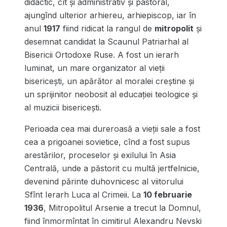
didactic, cît și administrativ și pastoral,
ajungînd ulterior arhiereu, arhiepiscop, iar în
anul
1917
fiind ridicat la rangul de
mitropolit
și
desemnat candidat la Scaunul Patriarhal al
Bisericii Ortodoxe Ruse. A fost un ierarh
luminat, un mare organizator al vieții
bisericești, un apărător al moralei creștine și
un sprijinitor neobosit al educației teologice și
al muzicii bisericești.
Perioada cea mai dureroasă a vieții sale a fost
cea a prigoanei sovietice, cînd a fost supus
arestărilor, proceselor și exilului în Asia
Centrală, unde a păstorit cu multă jertfelnicie,
devenind părinte duhovnicesc al viitorului
Sfînt Ierarh Luca al Crimeii. La
10 februarie
1936
, Mitropolitul Arsenie a trecut la Domnul,
fiind înmormîntat în cimitirul Alexandru Nevski