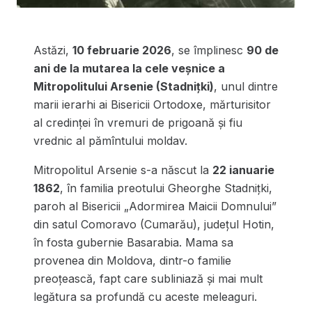
Astăzi,
10 februarie 2026
, se împlinesc
90 de
ani de la mutarea la cele veșnice a
Mitropolitului Arsenie (Stadnițki)
, unul dintre
marii ierarhi ai Bisericii Ortodoxe, mărturisitor
al credinței în vremuri de prigoană și fiu
vrednic al pămîntului moldav.
Mitropolitul Arsenie s-a născut la
22 ianuarie
1862
, în familia preotului Gheorghe Stadnițki,
paroh al Bisericii „Adormirea Maicii Domnului”
din satul Comoravo (Cumarău), județul Hotin,
în fosta gubernie Basarabia. Mama sa
provenea din Moldova, dintr-o familie
preoțească, fapt care subliniază și mai mult
legătura sa profundă cu aceste meleaguri.