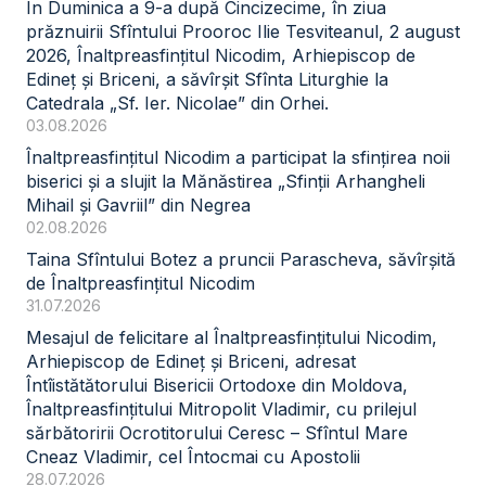
În Duminica a 9-a după Cincizecime, în ziua
prăznuirii Sfîntului Prooroc Ilie Tesviteanul, 2 august
2026, Înaltpreasfințitul Nicodim, Arhiepiscop de
Edineț și Briceni, a săvîrșit Sfînta Liturghie la
Catedrala „Sf. Ier. Nicolae” din Orhei.
03.08.2026
Înaltpreasfințitul Nicodim a participat la sfințirea noii
biserici și a slujit la Mănăstirea „Sfinții Arhangheli
Mihail și Gavriil” din Negrea
02.08.2026
Taina Sfîntului Botez a pruncii Parascheva, săvîrșită
de Înaltpreasfințitul Nicodim
31.07.2026
Mesajul de felicitare al Înaltpreasfințitului Nicodim,
Arhiepiscop de Edineț și Briceni, adresat
Întîistătătorului Bisericii Ortodoxe din Moldova,
Înaltpreasfințitului Mitropolit Vladimir, cu prilejul
sărbătoririi Ocrotitorului Ceresc – Sfîntul Mare
Cneaz Vladimir, cel Întocmai cu Apostolii
28.07.2026