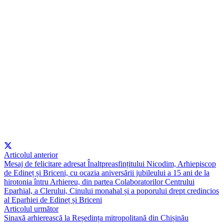
Articolul anterior
Mesaj de felicitare adresat Înaltpreasfințitului Nicodim, Arhiepiscop
de Edineț și Briceni, cu ocazia aniversării jubileului a 15 ani de la
hirotonia întru Arhiereu, din partea Colaboratorilor Centrului
Eparhial, a Clerului, Cinului monahal și a poporului drept credincios
al Eparhiei de Edineț și Briceni
Articolul următor
Sinaxă arhierească la Reședința mitropolitană din Chișinău