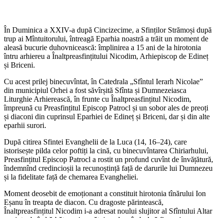
În Duminica a XXIV-a după Cincizecime, a Sfinților Strămoși după
trup ai Mîntuitorului, întreagă Eparhia noastră a trăit un moment de
aleasă bucurie duhovnicească: împlinirea a 15 ani de la hirotonia
întru arhiereu a Înaltpreasfințitului Nicodim, Arhiepiscop de Edineț
și Briceni.
Cu acest prilej binecuvîntat, în Catedrala „Sfîntul Ierarh Nicolae”
din municipiul Orhei a fost săvîrșită Sfînta și Dumnezeiasca
Liturghie Arhierească, în frunte cu Înaltpreasfințitul Nicodim,
împreună cu Preasfințitul Episcop Patrocl și un sobor ales de preoți
și diaconi din cuprinsul Eparhiei de Edineț și Briceni, dar și din alte
eparhii surori.
După citirea Sfintei Evanghelii de la Luca (14, 16–24), care
istorisește pilda celor poftiți la cină, cu binecuvîntarea Chiriarhului,
Preasfințitul Episcop Patrocl a rostit un profund cuvînt de învățătură,
îndemnînd credincioșii la recunoștință față de darurile lui Dumnezeu
și la fidelitate față de chemarea Evangheliei.
Moment deosebit de emoționant a constituit hirotonia tînărului Ion
Eșanu în treapta de diacon. Cu dragoste părintească,
Înaltpreasfințitul Nicodim i-a adresat noului slujitor al Sfîntului Altar