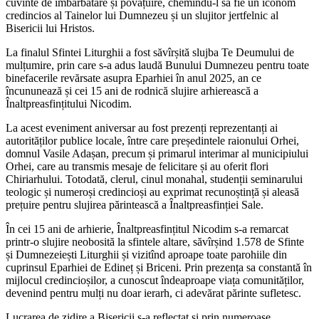
cuvinte de îmbărbătare și povățuire, chemîndu-l să fie un iconom
credincios al Tainelor lui Dumnezeu și un slujitor jertfelnic al
Bisericii lui Hristos.
La finalul Sfintei Liturghii a fost săvîrșită slujba Te Deumului de
mulțumire, prin care s-a adus laudă Bunului Dumnezeu pentru toate
binefacerile revărsate asupra Eparhiei în anul 2025, an ce
încununează și cei 15 ani de rodnică slujire arhierească a
Înaltpreasfințitului Nicodim.
La acest eveniment aniversar au fost prezenți reprezentanți ai
autorităților publice locale, între care președintele raionului Orhei,
domnul Vasile Adașan, precum și primarul interimar al municipiului
Orhei, care au transmis mesaje de felicitare și au oferit flori
Chiriarhului. Totodată, clerul, cinul monahal, studenții seminarului
teologic și numeroși credincioși au exprimat recunoștință și aleasă
prețuire pentru slujirea părintească a Înaltpreasfinției Sale.
În cei 15 ani de arhierie, Înaltpreasfințitul Nicodim s-a remarcat
printr-o slujire neobosită la sfintele altare, săvîrșind 1.578 de Sfinte
și Dumnezeiești Liturghii și vizitînd aproape toate parohiile din
cuprinsul Eparhiei de Edineț și Briceni. Prin prezența sa constantă în
mijlocul credincioșilor, a cunoscut îndeaproape viața comunităților,
devenind pentru mulți nu doar ierarh, ci adevărat părinte sufletesc.
Lucrarea de zidire a Bisericii s-a reflectat și prin numeroase