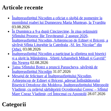
Articole recente
Înaltpreasfințitul Nicodim a oficiat o slujbă de pomenire la
mormîntul roabei lui Dumnezeu Maria Muntean, la Tvardița
03.08.2026
În Duminica a 9-a după Cincizecime, în ziua prăznuirii
Sfîntului Prooroc Ilie Tesviteanul, 2 august 2026,
Înaltpreasfințitul Nicodim, Arhiepiscop de Edineț și Briceni, a
săvîrșit Sfînta Liturghie la Catedrala „Sf. Ier. Nicolae” din
Orhei.
03.08.2026
Înaltpreasfințitul Nicodim a participat la sfințirea noii biserici
și a slujit la Mănăstirea „Sfinții Arhangheli Mihail și Gavriil”
din Negrea
02.08.2026
Taina Sfîntului Botez a pruncii Parascheva, săvîrșită de
Înaltpreasfințitul Nicodim
31.07.2026
Mesajul de felicitare al Înaltpreasfințitului Nicodim,
Arhiepiscop de Edineț și Briceni, adresat Întîistătătorului
Bisericii Ortodoxe din Moldova, Înaltpreasfințitului Mitropolit
Vladimir, cu prilejul sărbătoririi Ocrotitorului Ceresc – Sfîntul
Mare Cneaz Vladimir, cel Întocmai cu Apostolii
28.07.2026
Categorii