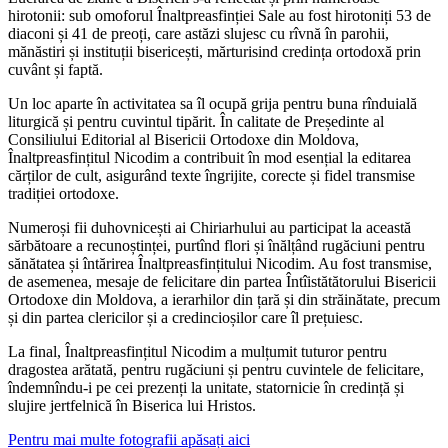
hirotonii: sub omoforul Înaltpreasfinției Sale au fost hirotoniți 53 de
diaconi și 41 de preoți, care astăzi slujesc cu rîvnă în parohii,
mănăstiri și instituții bisericești, mărturisind credința ortodoxă prin
cuvânt și faptă.
Un loc aparte în activitatea sa îl ocupă grija pentru buna rînduială
liturgică și pentru cuvintul tipărit. În calitate de Președinte al
Consiliului Editorial al Bisericii Ortodoxe din Moldova,
Înaltpreasfințitul Nicodim a contribuit în mod esențial la editarea
cărților de cult, asigurând texte îngrijite, corecte și fidel transmise
tradiției ortodoxe.
Numeroși fii duhovnicești ai Chiriarhului au participat la această
sărbătoare a recunoștinței, purtînd flori și înălțând rugăciuni pentru
sănătatea și întărirea Înaltpreasfințitului Nicodim. Au fost transmise,
de asemenea, mesaje de felicitare din partea Întîistătătorului Bisericii
Ortodoxe din Moldova, a ierarhilor din țară și din străinătate, precum
și din partea clericilor și a credincioșilor care îl prețuiesc.
La final, Înaltpreasfințitul Nicodim a mulțumit tuturor pentru
dragostea arătată, pentru rugăciuni și pentru cuvintele de felicitare,
îndemnîndu-i pe cei prezenți la unitate, statornicie în credință și
slujire jertfelnică în Biserica lui Hristos.
Pentru mai multe fotografii apăsați aici