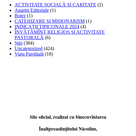
ACTIVITATE SOCIALĂ ŞI CARITATE
(2)
Apariții Editoriale
(1)
Botez
(1)
CATEHIZARE ŞI MISIONARISM
(1)
INDICAȚII TIPICONALE 2024
(4)
ÎNVĂŢĂMÎNT RELIGIOS ŞI ACTIVITATE
PASTORALĂ
(6)
Știri
(384)
Uncategorized
(424)
Viața Parohială
(18)
Site oficial, realizat cu binecuvîntarea
Înaltpreasfințitului Nicodim,