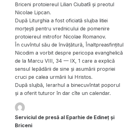
Briceni protoiereul Lilian Ciubatîi și preotul
Nicolae Lipcan.
După Liturghia a fost oficiată slujba litiei
morțești pentru vrednicului de pomenire
protoiereul mitrofor Nicolae Romanov.
În cuvîntul său de învățătură, Înaltpreasfințitul
Nicodim a vorbit despre pericopa evanghelică
de la Marcu VIII, 34 — IX, 1 care a explică
sensul lepădării de sine și asumării propriei
cruci pe calea urmării lui Hristos.
După slujbă, Ierarhul a binecuvîntat poporul
și a oferit tuturor în dar cîte un calendar.
Serviciul de presă al Eparhie de Edineț și
Briceni