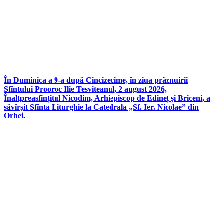
În Duminica a 9-a după Cincizecime, în ziua prăznuirii
Sfîntului Prooroc Ilie Tesviteanul, 2 august 2026,
Înaltpreasfințitul Nicodim, Arhiepiscop de Edineț și Briceni, a
săvîrșit Sfînta Liturghie la Catedrala „Sf. Ier. Nicolae” din
Orhei.