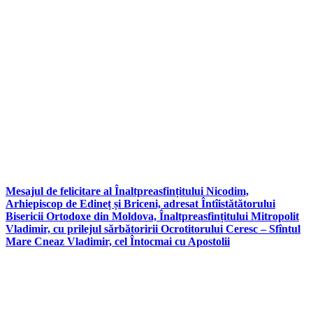
Mesajul de felicitare al Înaltpreasfințitului Nicodim,
Arhiepiscop de Edineț și Briceni, adresat Întîistătătorului
Bisericii Ortodoxe din Moldova, Înaltpreasfințitului Mitropolit
Vladimir, cu prilejul sărbătoririi Ocrotitorului Ceresc – Sfîntul
Mare Cneaz Vladimir, cel Întocmai cu Apostolii