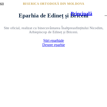
BISERICA ORTODOXĂ DIN MOLDOVA
Principală
Eparhia de Edineț și Briceni
Site oficial, realizat cu binecuvântarea Înaltpreasfințitului Nicodim,
Arhiepiscop de Edineț și Briceni.
Știri eparhiale
Despre eparhie