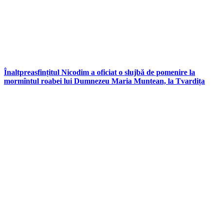
Înaltpreasfințitul Nicodim a oficiat o slujbă de pomenire la
mormîntul roabei lui Dumnezeu Maria Muntean, la Tvardița