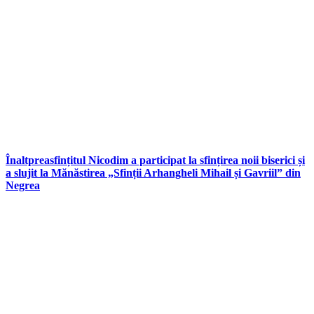
Înaltpreasfințitul Nicodim a participat la sfințirea noii biserici și
a slujit la Mănăstirea „Sfinții Arhangheli Mihail și Gavriil” din
Negrea