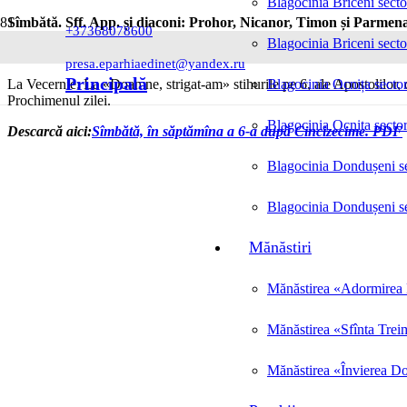
Blagocinia Briceni secto
Sîmbătă. Sff. App. și diaconi: Prohor, Nicanor, Timon și
Parmena.
+37368078600
Blagocinia Briceni secto
Slujba se săvîrșește din Octoih și din Mineu.
presa.eparhiaedinet@yandex.ru
Principală
La Vecernie: La «Doamne, strigat-am» stihurile pe 6, ale Apostolilor,
Blagocinia Ocnița sector
Prochimenul zilei.
Blagocinia Ocnița sector
Descarcă aici
:
Sîmbătă, în săptămîna a 6-a după Cincizecime. PDF
Blagocinia Dondușeni se
Blagocinia Dondușeni se
Mănăstiri
Mănăstirea «Adormirea M
Mănăstirea «Sfînta Trei
Mănăstirea «Învierea Do