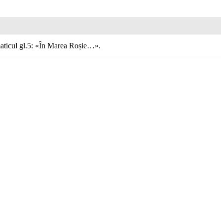
gmaticul gl.5: «În Marea Roșie…».