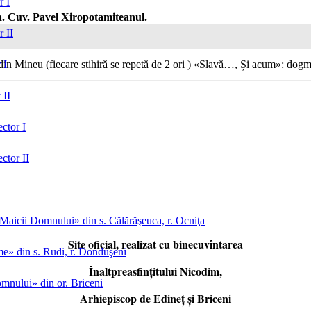
r I
 Cuv. Pavel Xiropotamiteanul.
r II
 din Mineu (fiecare stihiră se repetă de 2 ori ) «Slavă…, Și acum»: do
 I
 II
ctor I
ctor II
aicii Domnului» din s. Călărăşeuca, r. Ocniţa
Site oficial, realizat cu binecuvîntarea
me» din s. Rudi, r. Donduşeni
Înaltpreasfințitului Nicodim,
mnului» din or. Briceni
Arhiepiscop de Edineţ şi Briceni