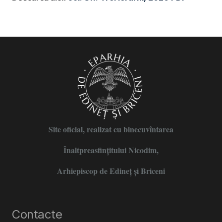
Site oficial, realizat cu binecuvîntarea
Înaltpreasfințitului Nicodim,
Arhiepiscop de Edineţ şi Briceni
Contacte