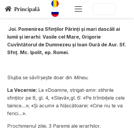
Principală
Joi. Pomenirea Sfinților Părinți și mari dascăli ai
lumii și ierarhi: Vasile cel Mare, Grigorie
Cuvîntătorul de Dumnezeu și Ioan Gură de Aur.
Sf.
Sfnț. Mc. Ipolit, ep. Romei.
Slujba se săvîrșește doar din
Mineu.
La Vecernie:
La «Doamne, strigat-am»: stihirile
sfinților pe 8, gl. 4, «Slavă»,gl. 6: «Pe trîmbițele cele
tainice…»; «Și acum» a Născătoarei: «Cine nu te va
ferici…».
Prochimenul zilei. 3 Paremii ale ierarhilor.