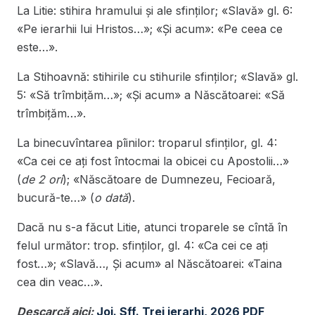
La Litie: stihira hramului și ale sfinților; «Slavă» gl. 6:
«Pe ierarhii lui Hristos…»; «Și acum»: «Pe ceea ce
este…».
La Stihoavnă: stihirile cu stihurile sfinților; «Slavă» gl.
5: «Să trîmbițăm…»; «Și acum» a Născătoarei: «Să
trîmbițăm…».
La binecuvîntarea pîinilor: troparul sfinților, gl. 4:
«Ca cei ce ați fost întocmai la obicei cu Apostolii…»
(
de 2 ori
); «Născătoare de Dumnezeu, Fecioară,
bucură-te…» (
o dată
).
Dacă nu s-a făcut Litie, atunci troparele se cîntă în
felul următor: trop. sfinților, gl. 4: «Ca cei ce ați
fost…»; «Slavă…, Și acum» al Născătoarei: «Taina
cea din veac…».
Descarcă aici:
Joi. Sff. Trei ierarhi, 2026 PDF