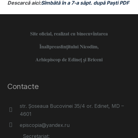
Descarcă aici:
Sîmbătă în a 7-a săpt. după Paști PDF
Site oficial, realizat cu binecuvîntarea
Înaltpreasfințitului Nicodim,
Arhiepiscop de Edineţ şi Briceni
Contacte
str. Șoseaua Bucovinei 35/4 or. Edinet, MD –
4601
episcopia@yandex.ru
Secretariat: