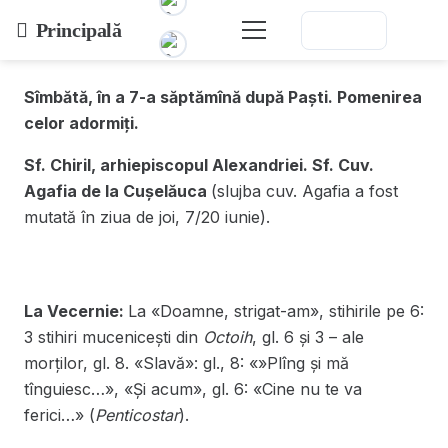
Principală
Sîmbătă, în a 7-a săptămînă după Paști. Pomenirea
celor adormiți.
Sf. Chiril, arhiepiscopul Alexandriei. Sf. Cuv.
Agafia de la Cușelăuca
(slujba cuv. Agafia a fost
mutată în ziua de joi, 7/20 iunie).
La Vecernie:
La «Doamne, strigat-am», stihirile pe 6:
3 stihiri mucenicești din
Octoih
, gl. 6 și 3 – ale
morților, gl. 8. «Slavă»: gl., 8: «»Plîng și mă
tînguiesc…», «Și acum», gl. 6: «Cine nu te va
ferici…» (
Penticostar
).