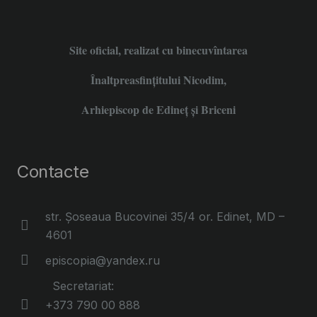
Site oficial, realizat cu binecuvîntarea
Înaltpreasfințitului Nicodim,
Arhiepiscop de Edineţ şi Briceni
Contacte
str. Șoseaua Bucovinei 35/4 or. Edinet, MD –
4601
episcopia@yandex.ru
Secretariat:
+373 790 00 888