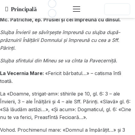
Duminica a 7-a după Paști, Sfinții Părinți de la Sinodul I
Principală
Ecumenic. Glasul 6. După-prăznuirea Înălțării.
Sf. Sfnț.
Mc. Patrichie, ep. Prusiei și cei împreună cu dînsul.
Slujba Învierii se săvîrșește împreună cu slujba după-
prăznuirii Înălțării Domnului și împreună cu cea a Sff.
Părinți.
Slujba sfintului din Mineu se va cînta la Pavecerniță.
La Vecernia Mare:
«Fericit bărbatul…» – catisma întîi
toată.
La «Doamne, strigat-am»: stihirile pe 10, gl. 6: 3 – ale
Învierii, 3 – ale Înălțării și 4 – ale Sff. Părinți. «Slavă» gl. 6:
«Să lăudăm astăzi…», «Și acum»: Dogmaticul, gl. 6: «Cine
nu te va ferici, Preasfîntă Fecioară…».
Vohod. Prochimenul mare: «Domnul a împărățit…» și 3