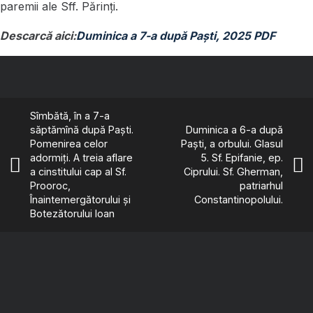
paremii ale Sff. Părinți.
Descarcă aici:
Duminica a 7-a după Paști, 2025 PDF
Sîmbătă, în a 7-a
săptămînă după Paști.
Duminica a 6-a după
Pomenirea celor
Paști, a orbului. Glasul
adormiți. A treia aflare
5. Sf. Epifanie, ep.
a cinstitului cap al Sf.
Ciprului. Sf. Gherman,
Prooroc,
patriarhul
Înaintemergătorului și
Constantinopolului.
Botezătorului Ioan