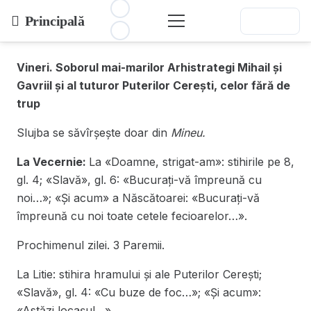
Principală
Vineri. Soborul mai-marilor Arhistrategi Mihail și
Gavriil și al tuturor Puterilor Cerești, celor fără de
trup
Slujba se săvîrșește doar din
Mineu.
La Vecernie:
La «Doamne, strigat-am»: stihirile pe 8,
gl. 4; «Slavă», gl. 6: «Bucurați-vă împreună cu
noi…»; «Și acum» a Născătoarei: «Bucurați-vă
împreună cu noi toate cetele fecioarelor…».
Prochimenul zilei. 3 Paremii.
La Litie: stihira hramului și ale Puterilor Cerești;
«Slavă», gl. 4: «Cu buze de foc…»; «Și acum»:
«Astăzi locașul…».