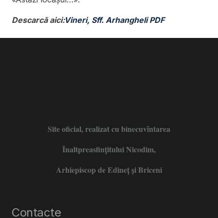
Descarcă aici:
Vineri, Sff. Arhangheli PDF
Site oficial, realizat cu binecuvîntarea
Înaltpreasfințitului Nicodim,
Arhiepiscop de Edineţ şi Briceni
Contacte