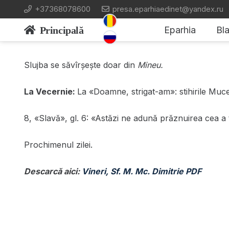
+37368078600
presa.eparhiaedinet@yandex.ru
Principală
Eparhia
Bla
Slujba se săvîrșește doar din
Mineu.
La Vecernie:
La «Doamne, strigat-am»: stihirile Mucen
8, «Slavă», gl. 6: «Astăzi ne adună prăznuirea cea a
Prochimenul zilei.
Descarcă aici:
Vineri, Sf. M. Mc. Dimitrie PDF