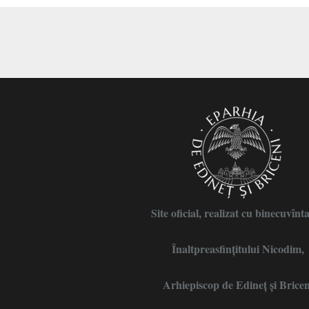
Site oficial, realizat cu binecuvînt
Înaltpreasfințitului Nicodim,
Arhiepiscop de Edineţ şi Bricen