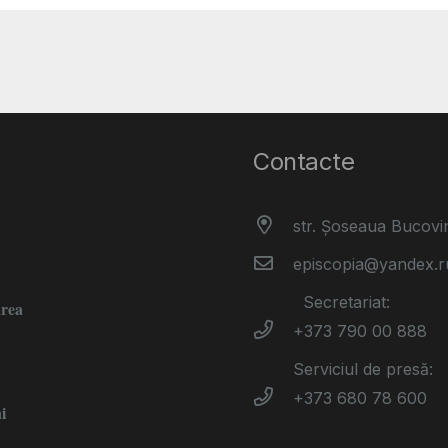
Contacte
str. Șoseaua Bucovi
episcopia@yandex.r
Secretariat:
area
+373 790 00 888
Serviciul de presă:
+373 680 78 600
i