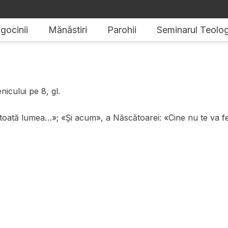
gocinii
Mănăstiri
Parohii
Seminarul Teolog
icului pe 8, gl.
 toată lumea…»; «Și acum», a Născătoarei: «Cine nu te va fe