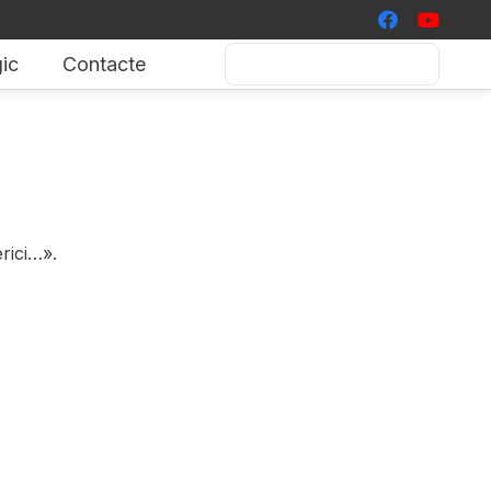
ic
Contacte
rici…».